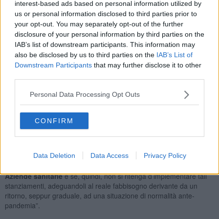
interest-based ads based on personal information utilized by
Consigliere - è che, attualmente, ci risultano
essere operativi solo
us or personal information disclosed to third parties prior to
due specialisti,
un
numero troppo esiguo
considerate le
your opt-out. You may separately opt-out of the further
necessità”.
disclosure of your personal information by third parties on the
IAB’s list of downstream participants. This information may
also be disclosed by us to third parties on the
IAB’s List of
Downstream Participants
that may further disclose it to other
“Una
carenza inaccettabile
- precisa sempre l’esponente leghista
third parties.
- che limita, giocoforza, l’attività dell’importante reparto. A fronte di
questa palese criticità ho quindi
predisposto una specifica
Personal Data Processing Opt Outs
interrogazione
in cui chiedo di conoscere quali iniziative urgenti si
siano effettivamente adottate, o si vogliano prevedere, perché l’Asl
CONFIRM
Toscana Sud-Est attivi le idonee procedure per incrementare
l’organico, ora in difetto, nell’ambito della Medicina Nucleare.”
“Oltre a ciò - termina Casucci - desidero verificare se
il criterio di
Data Deletion
Data Access
Privacy Policy
valutazione
per l’impiego delle
risorse legate al budget
per
l’anno in corso sia stato applicato in modo uniforme in tutte le
Aziende sanitarie
e se, quindi, non si ritenga d’implementare tali
stanziamenti, adeguandoli al reale fabbisogno derivante da un
ritorno, seppur graduale, ad una situazione di normalità ante-
pandemia”.