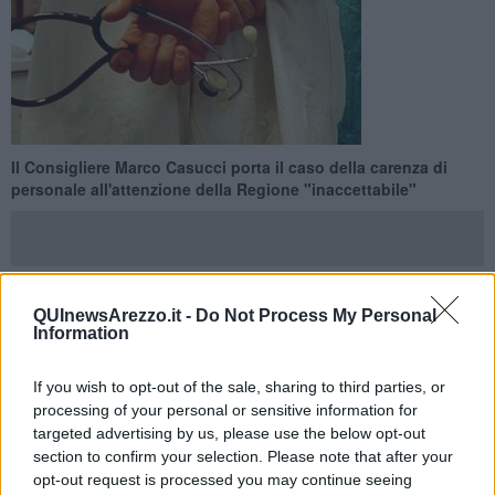
Il Consigliere Marco Casucci porta il caso della carenza di
personale all'attenzione della Regione "inaccettabile"
QUInewsArezzo.it -
Do Not Process My Personal
AREZZO —
“E’ nota l’importanza della
medicina nucleare
e
Information
l’
ospedale San Donato di Arezzo
è dotato di apparecchiature
all’avanguardia, come una
nuova Pet/Tc,
un’innovativa macchina
If you wish to opt-out of the sale, sharing to third parties, or
digitale, che ci risulta essere presente, in Toscana, solamente nel
processing of your personal or sensitive information for
nosocomio aretino
”- Così Marco Casucci, Consigliere regionale
targeted advertising by us, please use the below opt-out
della Lega che rientra su un allarme lanciato nelle ultime ore dal
section to confirm your selection. Please note that after your
vicesindaco di Arezzo, Lucia Tanti.
opt-out request is processed you may continue seeing
“Il problema, colpevolmente ad oggi ignorato - prosegue il