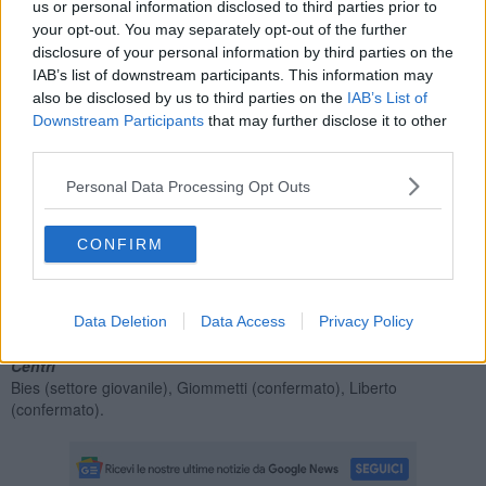
us or personal information disclosed to third parties prior to
your opt-out. You may separately opt-out of the further
disclosure of your personal information by third parties on the
IAB’s list of downstream participants. This information may
La gara è in programma alle 21.15 presso il
Palazzetto dello
also be disclosed by us to third parties on the
IAB’s List of
Sport di Terranuova Bracciolini
. Questa la rosa a disposizione
Downstream Participants
that may further disclose it to other
dello staff tecnico amaranto:
third parties.
Playmaker
Personal Data Processing Opt Outs
Peruzzi (confermato), Provenzal Carlo (confermato), Provenzal
Filippo (confermato), Spillantini (da Sansepolcro)
Guardie
CONFIRM
Brebenel (settore giovanile), Castelli (capitano, confermato), Fratini
(da Vieste), Nencioli (confermato), Sturli (settore giovanile)
Ali
Balsimini (confermato), Cutini (confermato), Gramaccia (settore
Data Deletion
Data Access
Privacy Policy
giovanile)
Centri
Bies (settore giovanile), Giommetti (confermato), Liberto
(confermato).