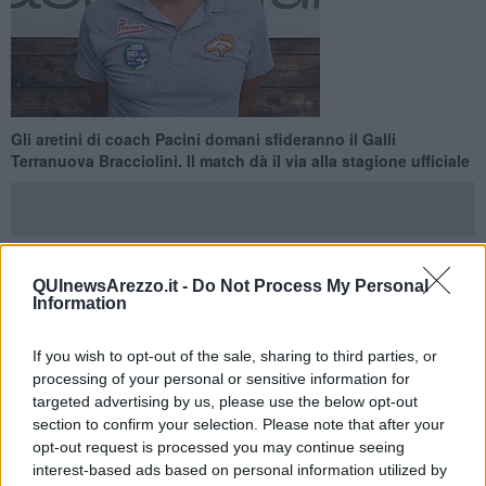
Gli aretini di coach Pacini domani sfideranno il Galli
Terranuova Bracciolini. Il match dà il via alla stagione ufficiale
QUInewsArezzo.it -
Do Not Process My Personal
AREZZO —
Prende il via domani la stagione ufficiale dell'
Amen
Information
Scuola Basket Arezzo
2016/2017, gli amaranto guidati in
panchina da coach
Mario Pacini
e dall'assistente
Massimo
If you wish to opt-out of the sale, sharing to third parties, or
Pasquini
saranno impegnati sul parquet del
Galli Terranuova
processing of your personal or sensitive information for
Bracciolini
dell'ex Baggiani.
targeted advertising by us, please use the below opt-out
Per la SBA si tratta del primo impegno in considerazione del
section to confirm your selection. Please note that after your
posticipo al 13 Settembre della gara di
San Giovanni Valdarno
opt-out request is processed you may continue seeing
contro la Polisportiva mentre Terranuova è stata sconfitta dalla
interest-based ads based on personal information utilized by
Synergy Valdarno per 84 a 69.