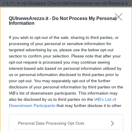
1 e 11, in via Giuseppe Chiarini dall’intersezione con via Romana a
quella con via dei Paracadutisti d’Italia. I cantieri aperti
contemporaneamente non potranno essere più di due e saranno di
QUInewsArezzo.it -
Do Not Process My Personal
lunghezza massima di 20 metri.
Information
If you wish to opt-out of the sale, sharing to third parties, or
processing of your personal or sensitive information for
Fino a giovedì 29 febbraio ancora senso unico alternato regolato
targeted advertising by us, please use the below opt-out
da semaforo o movieri in caso di traffico intenso dalle 8,30 alle
section to confirm your selection. Please note that after your
17,30 tra il civico 43 di Rigutino Nocetella e il civico 32 di Rigutino
opt-out request is processed you may continue seeing
Sud e tra il civico 45 di Rigutino Nocetella al civico 11 di Rigutino
interest-based ads based on personal information utilized by
Selvetella.
us or personal information disclosed to third parties prior to
Fino a venerdì 15 marzo, 24 ore su 24, è previsto il divieto di sosta
your opt-out. You may separately opt-out of the further
con rimozione in ambo i lati di alcuni tratti di via Curtatone delimitati
disclosure of your personal information by third parties on the
da segnaletica specifica con restringimento della corrispondente
IAB’s list of downstream participants. This information may
carreggiata.
also be disclosed by us to third parties on the
IAB’s List of
Downstream Participants
that may further disclose it to other
Due invece gli eventi previsti per sabato 13 gennaio con le relative
modifiche alla circolazione e alla sosta: l’apertura dell’anno
third parties.
giostresco con la cerimonia dei ceri in duomo comporterà dalle 17
e fino a cessate esigenze il divieto di sosta con rimozione in piazza
Personal Data Processing Opt Outs
San Jacopo, nel tratto di corso Italia compreso tra via Spinello e via