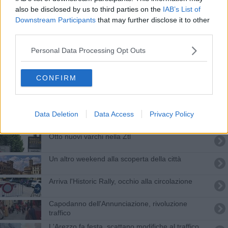
Modifiche a sosta e circolazione in città
also be disclosed by us to third parties on the
IAB’s List of
Downstream Participants
that may further disclose it to other
Il Consiglio Comunale aperto con le interrogazioni
third parties.
​Lavori da lunedì 24 novembre
Personal Data Processing Opt Outs
La relazione annuale del sindaco
CONFIRM
"Giornata del decorato": come cambia la viabilità
Data Deletion
Data Access
Privacy Policy
Un mese di senso unico alternato a Vitiano
Otto nuovi varchi nella Ztl
Un altro weekend alla scoperta della città
Arriva l'Historic Rally, occhio alla circolazione
Capodanno dell'Annunciazione, rivoluzione
traffico
L'Arezzo fa festa, scattano modifiche al traffico