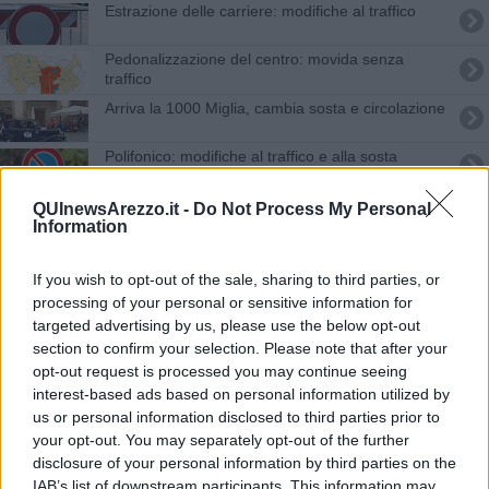
Estrazione delle carriere: modifiche al traffico
Pedonalizzazione del centro: movida senza
traffico
Arriva la 1000 Miglia, cambia sosta e circolazione
​Polifonico: modifiche al traffico e alla sosta
​Manifestazioni sportive: modifiche al traffico
QUInewsArezzo.it -
Do Not Process My Personal
Information
In arrivo il primo appuntamento con la
"Granfondo"
If you wish to opt-out of the sale, sharing to third parties, or
L'innovazione accende la città
processing of your personal or sensitive information for
targeted advertising by us, please use the below opt-out
section to confirm your selection. Please note that after your
“Il sagrato non può diventare un parcheggio”
opt-out request is processed you may continue seeing
interest-based ads based on personal information utilized by
È la settimana della chiusura di via Petrarca
us or personal information disclosed to third parties prior to
your opt-out. You may separately opt-out of the further
Rivoluzione al traffico per la "Maratonina"
disclosure of your personal information by third parties on the
IAB’s list of downstream participants. This information may