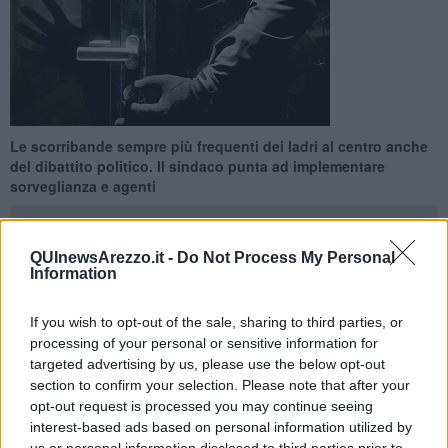
Le scorribande sempre più frequenti dei ladri al centro anche
del dibattito politico. Il sindaco punta ad implementare
sorveglianza e agenti
QUInewsArezzo.it -
Do Not Process My Personal
Information
AREZZO —
Il fenomeno dei furti in abitazione desta molta
If you wish to opt-out of the sale, sharing to third parties, or
preoccupazione. Le scorribande sono particolarmente frequenti e
processing of your personal or sensitive information for
colpiscono, a ondate in varie zone, tutta la città. Sia di notte ma
targeted advertising by us, please use the below opt-out
adesso anche di giorno. Una situazione discussa, nei giorni scorsi,
section to confirm your selection. Please note that after your
anche in consiglio comunale.
opt-out request is processed you may continue seeing
Il consigliere Pd Luciano Ralli, durante le interrogazioni, è
interest-based ads based on personal information utilized by
intervenuto così “nelle ultime settimane sono stati segnalati diversi