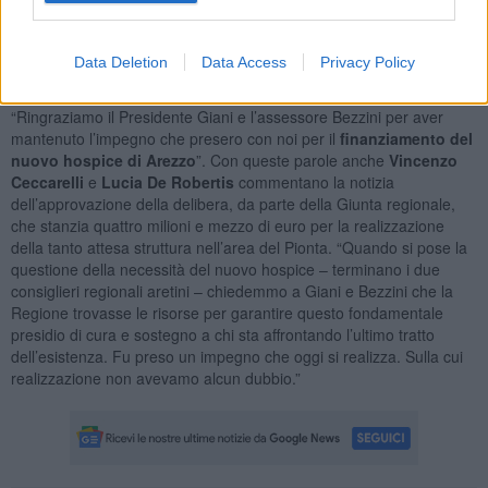
di riqualificare l’area del Pionta, da sempre cara alla città e
all’azienda sanitaria. Naturalmente il servizio Hospice fino alla
conclusione dei lavori continuerà ad essere operativo in una
Data Deletion
Data Access
Privacy Policy
adeguata struttura presso l’istituto di Agazzi".
“Ringraziamo il Presidente Giani e l’assessore Bezzini per aver
mantenuto l’impegno che presero con noi per il
finanziamento del
nuovo hospice di Arezzo
”. Con queste parole anche
Vincenzo
Ceccarelli
e
Lucia De Robertis
commentano la notizia
dell’approvazione della delibera, da parte della Giunta regionale,
che stanzia quattro milioni e mezzo di euro per la realizzazione
della tanto attesa struttura nell’area del Pionta. “Quando si pose la
questione della necessità del nuovo hospice – terminano i due
consiglieri regionali aretini – chiedemmo a Giani e Bezzini che la
Regione trovasse le risorse per garantire questo fondamentale
presidio di cura e sostegno a chi sta affrontando l’ultimo tratto
dell’esistenza. Fu preso un impegno che oggi si realizza. Sulla cui
realizzazione non avevamo alcun dubbio.”