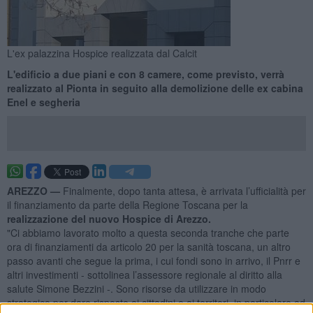
L'ex palazzina Hospice realizzata dal Calcit
L'edificio a due piani e con 8 camere, come previsto, verrà
realizzato al Pionta in seguito alla demolizione delle ex cabina
Enel e segheria
AREZZO —
Finalmente, dopo tanta attesa, è arrivata l’ufficialità per
il finanziamento da parte della Regione Toscana per la
realizzazione del nuovo Hospice di Arezzo.
"Ci abbiamo lavorato molto a questa seconda tranche che parte
ora di finanziamenti da articolo 20 per la sanità toscana, un altro
passo avanti che segue la prima, i cui fondi sono in arrivo, il Pnrr e
altri investimenti - sottolinea l’assessore regionale al diritto alla
salute Simone Bezzini -. Sono risorse da utilizzare in modo
strategico per dare risposte ai cittadini e ai territori, in particolare ad