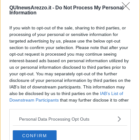
Arezzo per il
nuovo hospice
si tratta di una notizia di grande
importanza per un’opera fortemente voluta anche dalla Regione”.
QUInewsArezzo.it -
Do Not Process My Personal
Information
“E’ una notizia importante che rafforza e ribadisce le nostre scelte
ed il programma d’investimenti di tutta l’azienda - aggiunge Antonio
If you wish to opt-out of the sale, sharing to third parties, or
D’Urso, direttore generale della Asl Toscana sud est. - Con
processing of your personal or sensitive information for
l’assegnazione dei 4,5 milioni per il nuovo Hospice di Arezzo, non
targeted advertising by us, please use the below opt-out
appena queste risorse saranno disponibili siamo pronti per partire
section to confirm your selection. Please note that after your
con la realizzazione di questa opera attesa e voluta. Il nuovo
edificio, come è stato più volte comunicato,
si collocherà in un
opt-out request is processed you may continue seeing
asse principale e parallelo alla viabilità del San Donato,
interest-based ads based on personal information utilized by
nell’area del Pionta,
con ottimi collegamenti con le reti di
us or personal information disclosed to third parties prior to
alimentazione elettrica, idrica, gas medicinali del vicino ospedale
your opt-out. You may separately opt-out of the further
San Donato.
disclosure of your personal information by third parties on the
IAB’s list of downstream participants. This information may
also be disclosed by us to third parties on the
IAB’s List of
Downstream Participants
that may further disclose it to other
third parties.
Il progetto è già stato
predisposto dal dipartimento tecnico
della Asl
e prevede la realizzazione di un
edificio a due piani
Personal Data Processing Opt Outs
con 8 camere
. Sarà una struttura molto accogliente, moderna e
funzionale. Per la sua costruzione è prevista la demolizione di due
stabili fatiscenti (ex cabina Enel ed ex segheria), e questo ci
CONFIRM
consente anche di valorizzare il patrimonio immobiliare aziendale e