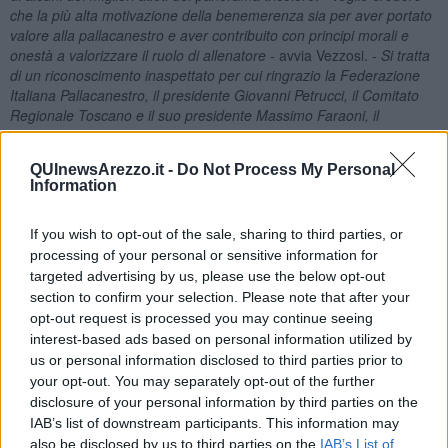
che la più alta motivazione della benemerenza sia per aver portato
valore alla pallacanestro e aver contribuito con principi morali e
onestà a valorizzare il ruolo di allenatore
- avvia Vezzosi. -
Si tratta
di un riconoscimento inaspettato
per cui ringrazio la Federazione
Italiana Pallacanestro, il presidente Giovanni Petrucci, il Comitato
Regionale Toscano e il suo presidente Massimo Faraoni, il
Comitato Allenatori Nazionale e Regionale, e tutti coloro che hanno
proposto e approvato la mia nomina ad Allenatore Benemerito
».
QUInewsArezzo.it -
Do Not Process My Personal
La carriera da allenatore di Vezzosi ha preso il via nel 1981 al
Information
Poggibonsi Basket portato da Fernando Jacopozzi, prima dei
passaggi alla Mens Sana Siena chiamato da Luca Finetti, alla Galli
If you wish to opt-out of the sale, sharing to third parties, or
San Giovanni Valdarno, all’Abc Castelfiorentino dove ha ricevuto da
processing of your personal or sensitive information for
Nedo Betti il primo ruolo di grande responsabilità tecnica, alla Virtus
targeted advertising by us, please use the below opt-out
Siena del presidente Fabio Bruttini dove è rimasto per ben sedici
section to confirm your selection. Please note that after your
anni e, infine, alla Scuola Basket Arezzo in virtù dell’incondizionata
opt-out request is processed you may continue seeing
fiducia del presidente Mauro Castelli. Questo cammino è stato
interest-based ads based on personal information utilized by
arricchito dall’incontro con personalità della pallacanestro tricolore
us or personal information disclosed to third parties prior to
quali il consigliere federale della Toscana Fosco Carloni che ha
your opt-out. You may separately opt-out of the further
permesso al tecnico di trovare soddisfazione e valorizzazione
disclosure of your personal information by third parties on the
anche a livello regionale, Roberto Di Lorenzo per la chiamata con
le nazionali giovanili nel 1989 e Gaetano Gebbia per la possibilità di
IAB’s list of downstream participants. This information may
partecipare a due Campionati Europei. La formazione di Vezzosi è
also be disclosed by us to third parties on the
IAB’s List of