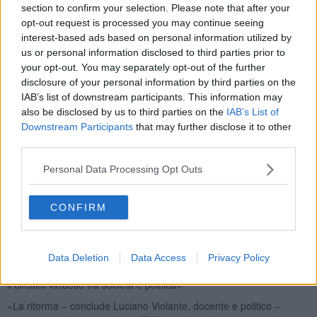
alcuni moderni diritti di partecipazione dei cittadini. L’instabilità,
section to confirm your selection. Please note that after your
dodici governi negli ultimi venti anni, verrà finalmente superata?
opt-out request is processed you may continue seeing
Cesserà il dominio del Governo sul Parlamento con la sequenza
interest-based ads based on personal information utilized by
decreti legge-maxiemendamenti-fiducia? Le grandi infrastrutture
us or personal information disclosed to third parties prior to
strategiche saranno finalmente decise a livello centrale? Si
your opt-out. You may separately opt-out of the further
potranno riattivare forme di partecipazione dei cittadini alle
disclosure of your personal information by third parties on the
decisioni politiche?».
IAB’s list of downstream participants. This information may
also be disclosed by us to third parties on the
IAB’s List of
Downstream Participants
that may further disclose it to other
third parties.
«La riforma risponde positivamente a questi interrogativi – continua
Personal Data Processing Opt Outs
Violante – Poiché una delle grandi difficoltà delle democrazie
occidentali è costituita dalla estraneità dei cittadini alla politica,
dovrebbe essere particolarmente sottolineata quella parte della
CONFIRM
riforma che riconosce il diritto dei cittadini al referendum propositivo
e a vedere prese in esame entro un determinato termine le
proposte di legge di iniziativa popolare, che oggi finiscono in un
cestino. Si tratta di novità che, insieme a una nuova legge elettorale
Data Deletion
Data Access
Privacy Policy
che non sacrifichi la rappresentanza dei cittadini, potrebbe riattivare
il circuito virtuoso tra società e politica».
«La riforma – conclude Luciano Violante, docente e politico –