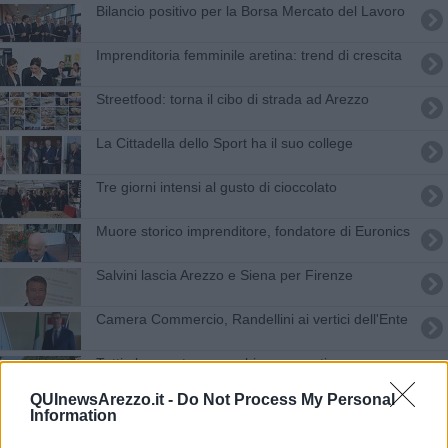
Bilancio positivo per la Borsa Mercato del Lavoro
Imprenditoria femminile aretina: trend di crescita
Streetfood: torna il cibo di strada ad Arezzo
La Cittadella dello Sport ha il suo college
Tre giorni intensi al gusto di cioccolato
Muore storico imprenditore, fondatore di Euronics
Salvini lascia Arezzo e Siena per Firenze
Camera Commercio, Randellini ai vertici dell'Ente
Tutti al mercato per acchiappare voti
QUInewsArezzo.it -
Do Not Process My Personal
Imprenditoria Femminile, nominata Dalla Ragione
Information