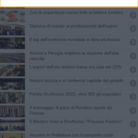
Con le esperienze nuova linfa al settore turistico
Diploma di master ai professionisti dell'export
Il top dell'oreficeria mondiale in fiera ad Arezzo
Arezzo e Perugia vogliono la stazione dell'alta
velocità
L’export dell’oro aretino traina ma cala del 22%
Arezzo luccica e si conferma capitale del gioiello
Partito OroArezzo 2023, oltre 350 gli espositori
Il messaggio di pace di Rondine riparte da
Firenze
Il Ministro Urso a OroArezzo "Precious Fashion"
Incontro in Prefettura con il comparto orafo