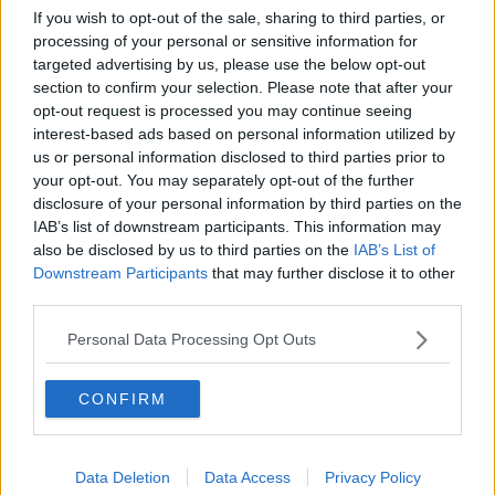
Una giuria "d'oro" per Premiere Digital Edition
If you wish to opt-out of the sale, sharing to third parties, or
processing of your personal or sensitive information for
Consorzio bonifica, 14 progetti per 4 milioni
targeted advertising by us, please use the below opt-out
section to confirm your selection. Please note that after your
​Sereni: “Ecco come rilanciare l'economia"
opt-out request is processed you may continue seeing
interest-based ads based on personal information utilized by
Mercato del lavoro messo "in ginocchio" dal Covid
us or personal information disclosed to third parties prior to
your opt-out. You may separately opt-out of the further
Nuove imprese, la peggior crisi in vent'anni
disclosure of your personal information by third parties on the
IAB’s list of downstream participants. This information may
Arezzo sul tetto d'Italia per creatività e cultura
also be disclosed by us to third parties on the
IAB’s List of
Downstream Participants
that may further disclose it to other
Campus Pionta, "Un consiglio comunale aperto"
third parties.
Personal Data Processing Opt Outs
Export aretino, in Toscana tra i migliori
L'appello, "meno pressione fiscale sugli
CONFIRM
autonomi"
Analisi sui metalli preziosi, la Sagor si rinnova
Data Deletion
Data Access
Privacy Policy
Camera di Commercio e Scuola per i giovani