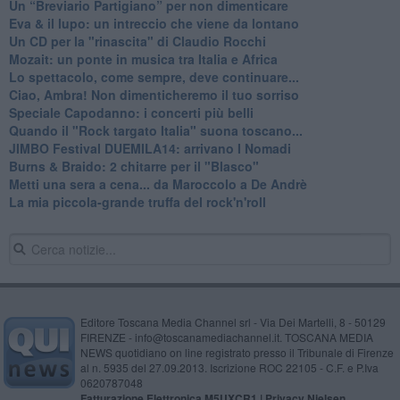
Un “Breviario Partigiano” per non dimenticare
Eva & il lupo: un intreccio che viene da lontano
Un CD per la "rinascita" di Claudio Rocchi
Mozait: un ponte in musica tra Italia e Africa
Lo spettacolo, come sempre, deve continuare...
Ciao, Ambra! Non dimenticheremo il tuo sorriso
Speciale Capodanno: i concerti più belli
Quando il "Rock targato Italia" suona toscano...
JIMBO Festival DUEMILA14: arrivano I Nomadi
Burns & Braido: 2 chitarre per il "Blasco"
Metti una sera a cena... da Maroccolo a De Andrè
La mia piccola-grande truffa del rock'n'roll
Editore Toscana Media Channel srl - Via Dei Martelli, 8 - 50129
FIRENZE - info@toscanamediachannel.it. TOSCANA MEDIA
NEWS quotidiano on line registrato presso il Tribunale di Firenze
al n. 5935 del 27.09.2013. Iscrizione ROC 22105 - C.F. e P.Iva
0620787048
Fatturazione Elettronica M5UXCR1 |
Privacy Nielsen