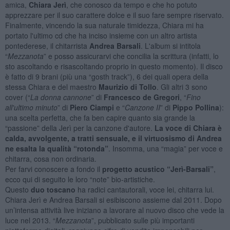
amica,
Chiara Jerì
, che conosco da tempo e che ho potuto
apprezzare per il suo carattere dolce e il suo fare sempre riservato.
Finalmente, vincendo la sua naturale timidezza, Chiara mi ha
portato l'ultimo cd che ha inciso insieme con un altro artista
pontederese, il chitarrista
Andrea Barsali
. L'album si intitola
“
Mezzanota
” e posso assicurarvi che concilia la scrittura (infatti, lo
sto ascoltando e risascoltando proprio in questo momento). Il disco
è fatto di 9 brani (più una “gosth track”), 6 dei quali opera della
stessa Chiara e del maestro
Maurizio di Tollo
. Gli altri 3 sono
cover (“
La donna cannone
” di
Francesco de Gregori
, “
Fino
all'ultimo minuto
” di
Piero Ciampi
e “
Canzone II
” di
Pippo Pollina
):
una scelta perfetta, che fa ben capire quanto sia grande la
“passione” della Jerì per la canzone d'autore.
La voce di Chiara è
calda, avvolgente, a tratti sensuale, e il virtuosismo di Andrea
ne esalta la qualità
“rotonda”
. Insomma, una “magia” per voce e
chitarra, cosa non ordinaria.
Per farvi conoscere a fondo il
progetto acustico “Jerì-Barsali”
,
ecco qui di seguito le loro “note” bio-artistiche.
Questo
duo toscano
ha radici cantautorali, voce lei, chitarra lui.
Chiara Jerì e Andrea Barsali si esibiscono assieme dal 2011. Dopo
un’intensa attività live iniziano a lavorare al nuovo disco che vede la
luce nel 2013. “
Mezzanota
”, pubblicato sulle più importanti