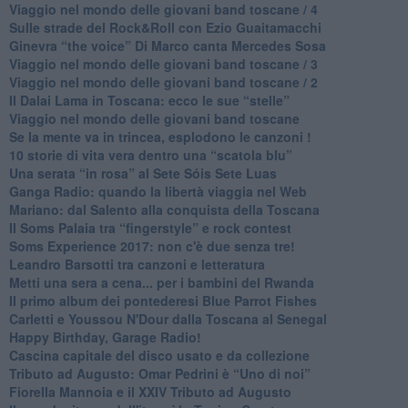
Viaggio nel mondo delle giovani band toscane / 4
Sulle strade del Rock&Roll con Ezio Guaitamacchi
​Ginevra “the voice” Di Marco canta Mercedes Sosa
Viaggio nel mondo delle giovani band toscane / 3
​Viaggio nel mondo delle giovani band toscane / 2
Il Dalai Lama in Toscana: ecco le sue “stelle”
Viaggio nel mondo delle giovani band toscane
Se la mente va in trincea, esplodono le canzoni !
​10 storie di vita vera dentro una “scatola blu”
​Una serata “in rosa” al Sete Sóis Sete Luas
Ganga Radio: quando la libertà viaggia nel Web
Mariano: dal Salento alla conquista della Toscana
​Il Soms Palaia tra “fingerstyle” e rock contest
Soms Experience 2017: non c'è due senza tre!
​Leandro Barsotti tra canzoni e letteratura
​Metti una sera a cena... per i bambini del Rwanda
​Il primo album dei pontederesi Blue Parrot Fishes
Carletti e Youssou N'Dour dalla Toscana al Senegal
Happy Birthday, Garage Radio!
​Cascina capitale del disco usato e da collezione
Tributo ad Augusto: Omar Pedrini è “Uno di noi”
​Fiorella Mannoia e il XXIV Tributo ad Augusto