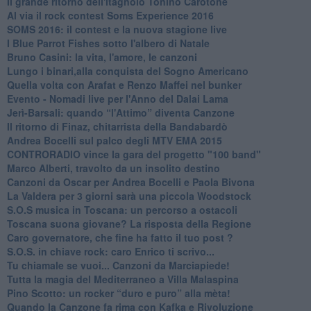
Il grande ritorno dell'itagnòlo Tonino Carotone
​Al via il rock contest Soms Experience 2016
​SOMS 2016: il contest e la nuova stagione live
I Blue Parrot Fishes sotto l'albero di Natale
Bruno Casini: la vita, l'amore, le canzoni
​Lungo i binari,alla conquista del Sogno Americano
​Quella volta con Arafat e Renzo Maffei nel bunker
​Evento - Nomadi live per l'Anno del Dalai Lama
Jerì-Barsali: quando “l'Attimo” diventa Canzone
Il ritorno di Finaz, chitarrista della Bandabardò
Andrea Bocelli sul palco degli MTV EMA 2015
CONTRORADIO vince la gara del progetto "100 band"
Marco Alberti, travolto da un insolito destino
Canzoni da Oscar per Andrea Bocelli e Paola Bivona
La Valdera per 3 giorni sarà una piccola Woodstock
S.O.S musica in Toscana: un percorso a ostacoli
​Toscana suona giovane? La risposta della Regione
Caro governatore, che fine ha fatto il tuo post ?
S.O.S. in chiave rock: caro Enrico ti scrivo...
Tu chiamale se vuoi... Canzoni da Marciapiede!
​Tutta la magia del Mediterraneo a Villa Malaspina
​Pino Scotto: un rocker “duro e puro” alla mèta!
​Quando la Canzone fa rima con Kafka e Rivoluzione