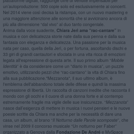
piattaforme digitali, raggiunge cifre di vendite impensabili per
un’autoproduzione: 500 copie solo ed esclusivamente ai concerti.
Nel 2014 viene così decisa la ristampa, con un nuovo mastering e
una maggiore attenzione alle sonorità che si avvicinano ancora di
più alla dimensione “dal vivo” al duo tanto congeniale.
Anima dalla voce suadente,
Chiara Jerì ama “rac-cantare”
in
musica e con delicatezza storie nate dalla sua penna e dalla sua
fantasia con eleganza e delicatezza. Una passione per la musica
nata per caso, quella della Jerì, o per fortuna, ascoltando dischi e
33 giri di grandi cantautori e sfociata in una vita ricca di emozioni
legata all'espressione di questa arte. Il suo primo album “
Mobile
Identità
” è da considerare come un "diario in musica”, un puzzle
emotivo, utilizzando pezzi che “rac-cantano” la vita di Chiara fino
alla sua pubblicazione."Mezzanota", il suo ultimo album, è
l'emblema dell'abbandono totale delle difese e quindi la massima
espressione di libertà. Un raccolta di canzoni inedite che racconta il
mondo con gli occhi e il cuore di una donna forte e al contempo
estremamente fragile ma vigile delle sue insicurezze. “
Mezzanota
”
nasce dall’esigenza di mettere in musica i nuovi pensieri e le nuove
poesie scritte da Chiara ma anche per la necessità di dare una
casa, un album, al brano “
Il Notturno dalle Parole scomposte
”, che
vinse nel 2009 il concorso musicale “Un notturno per Faber”
organizzato a Genova dalla
Fondazione De André
e MySpace