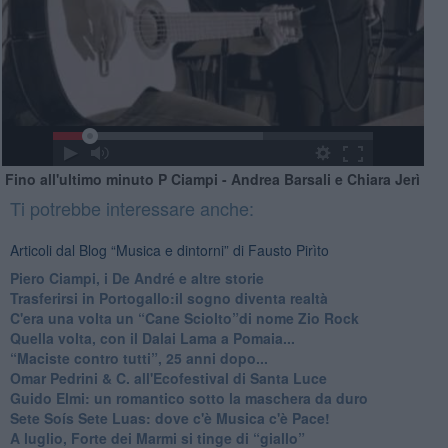
Fino all'ultimo minuto P Ciampi - Andrea Barsali e Chiara Jerì
Ti potrebbe interessare anche:
Articoli dal Blog “Musica e dintorni” di Fausto Pirìto
​Piero Ciampi, i De André e altre storie
​Trasferirsi in Portogallo:il sogno diventa realtà
​C'era una volta un “Cane Sciolto”di nome Zio Rock
Quella volta, con il Dalai Lama a Pomaia...
​“Maciste contro tutti”, 25 anni dopo...
​Omar Pedrini & C. all'Ecofestival di Santa Luce
Guido Elmi: un romantico sotto la maschera da duro
Sete Soís Sete Luas: dove c'è Musica c'è Pace!
​A luglio, Forte dei Marmi si tinge di “giallo”