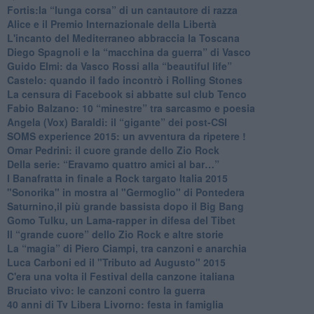
​Fortis:la “lunga corsa” di un cantautore di razza
Alice e il Premio Internazionale della Libertà
​L'incanto del Mediterraneo abbraccia la Toscana
​Diego Spagnoli e la “macchina da guerra” di Vasco
​Guido Elmi: da Vasco Rossi alla “beautiful life”
​Castelo: quando il fado incontrò i Rolling Stones
La censura di Facebook si abbatte sul club Tenco
Fabio Balzano: 10 “minestre” tra sarcasmo e poesia
Angela (Vox) Baraldi: il “gigante” dei post-CSI
​SOMS experience 2015: un avventura da ripetere !
Omar Pedrini: il cuore grande dello Zio Rock
Della serie: “Eravamo quattro amici al bar…”
I Banafratta in finale a Rock targato Italia 2015
"Sonorika" in mostra al "Germoglio" di Pontedera
​Saturnino,il più grande bassista dopo il Big Bang
​Gomo Tulku, un Lama-rapper in difesa del Tibet
​Il “grande cuore” dello Zio Rock e altre storie
La “magia” di Piero Ciampi, tra canzoni e anarchia
Luca Carboni ed il "Tributo ad Augusto" 2015
C'era una volta il Festival della canzone italiana
Bruciato vivo: le canzoni contro la guerra
40 anni di Tv Libera Livorno: festa in famiglia