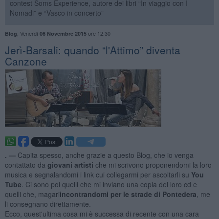
contest Soms Experience, autore dei libri “In viaggio con I
Nomadi” e “Vasco in concerto”
,
Venerdì
ore 12:30
Blog
06 Novembre 2015
Jerì-Barsali: quando “l'Attimo” diventa
Canzone
. —
Capita spesso, anche grazie a questo Blog, che io venga
contattato da
giovani artisti
che mi scrivono proponendomi la loro
musica e segnalandomi i link cui collegarmi per ascoltarli su
You
Tube
. Ci sono poi quelli che mi inviano una copia del loro cd e
quelli che, magari
incontrandomi per le strade di Pontedera
, me
li consegnano direttamente.
Ecco, quest'ultima cosa mi è successa di recente con una cara