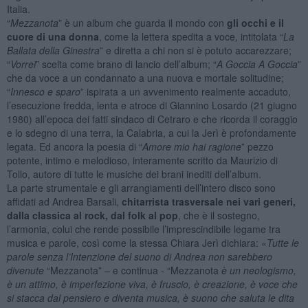
Italia.
“
Mezzanota
” è un album che guarda il mondo con
gli occhi e il
cuore di una donna
, come la lettera spedita a voce, intitolata “
La
Ballata della Ginestra
” e diretta a chi non si è potuto accarezzare;
“
Vorrei
” scelta come brano di lancio dell’album; “
A Goccia A Goccia
”
che da voce a un condannato a una nuova e mortale solitudine;
“
Innesco e sparo
” ispirata a un avvenimento realmente accaduto,
l’esecuzione fredda, lenta e atroce di Giannino Losardo (21 giugno
1980) all’epoca dei fatti sindaco di Cetraro e che ricorda il coraggio
e lo sdegno di una terra, la Calabria, a cui la Jerì è profondamente
legata. Ed ancora la poesia di “
Amore mio hai ragione
” pezzo
potente, intimo e melodioso, interamente scritto da Maurizio di
Tollo, autore di tutte le musiche dei brani inediti dell’album.
La parte strumentale e gli arrangiamenti dell’intero disco sono
affidati ad Andrea Barsali,
chitarrista trasversale nei vari generi,
dalla classica al rock, dal folk al pop
, che è il sostegno,
l’armonia, colui che rende possibile l’imprescindibile legame tra
musica e parole, così come la stessa Chiara Jerì dichiara: «
Tutte le
parole senza l’Intenzione del suono di Andrea non sarebbero
divenute
“Mezzanota” – e continua - “Mezzanota
è un neologismo,
è un attimo, è imperfezione viva, è fruscio, è creazione, è voce che
si stacca dal pensiero e diventa musica, è suono che saluta le dita