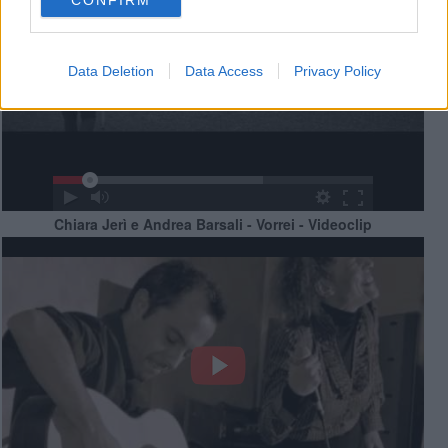
Data Deletion
Data Access
Privacy Policy
Chiara Jerì e Andrea Barsali - Vorrei - Videoclip