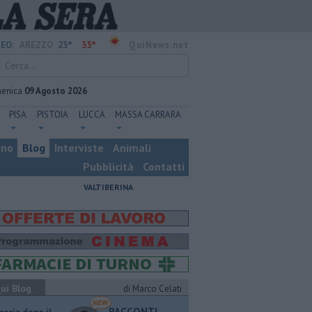
23°
35°
EO:
AREZZO
QuiNews.net
enica
09 Agosto 2026
PISA
PISTOIA
LUCCA
MASSA CARRARA
ino
Blog
Interviste
Animali
Pubblicità
Contatti
VALTIBERINA
ui Blog
di Marco Celati
RACCONTI