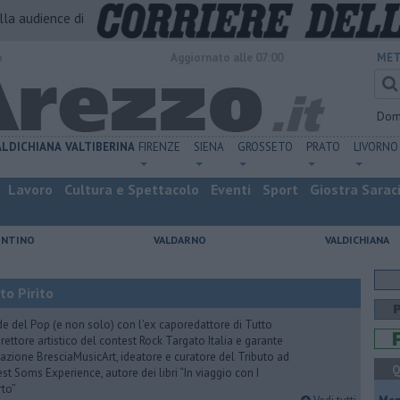
alla audience di
o
Aggiornato alle 07:00
MET
Dom
ALDICHIANA
VALTIBERINA
FIRENZE
SIENA
GROSSETO
PRATO
LIVORNO
Lavoro
Cultura e Spettacolo
Eventi
Sport
Giostra Sarac
ENTINO
VALDARNO
VALDICHIANA
to Pirìto
de del Pop (e non solo) con l'ex caporedattore di Tutto
rettore artistico del contest Rock Targato Italia e garante
azione BresciaMusicArt, ideatore e curatore del Tributo ad
Q
t Soms Experience, autore dei libri “In viaggio con I
rto”