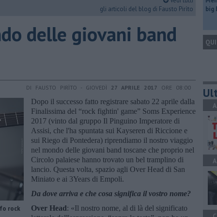
Vedi tutti
Mem
gli articoli del blog di Fausto Pirìto
big
ndo delle giovani band
QUI
DI FAUSTO PIRÌTO - GIOVEDÌ
27 APRILE 2017
ORE 08:00
Ult
Dopo il successo fatto registrare sabato 22 aprile dalla
A
Finalissima del “rock fightin' game” Soms Experience
2017 (vinto dal gruppo Il Pinguino Imperatore di
Assisi, che l'ha spuntata sui Kayseren di Riccione e
sui Riego di Pontedera) riprendiamo il nostro viaggio
nel mondo delle giovani band toscane che proprio nel
Circolo palaiese hanno trovato un bel tramplino di
A
lancio. Questa volta, spazio agli Over Head di San
Miniato e ai 3Years di Empoli.
Da dove arriva e che cosa significa il vostro nome?
Over Head
: «Il nostro nome, al di là del significato
fo rock
C