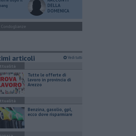
orie dopo il
DELLA
 bang
DOMENICA
Condoglianze
imi articoli
Vedi tutti
ttualità
​Tutte le offerte di
lavoro in provincia di
Arezzo
ttualità
​Benzina, gasolio, gpl,
ecco dove risparmiare
ronaca