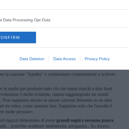
onfrontarci con altri musicisti e altre idee».
cesso”? Avete “un sogno nel cassetto”?
ò che amiamo... ci piacerebbe molto poter arrivare a fare della
l Data Processing Opt Outs
are anche a livello internazionale».
ire molte cose e spesso il significato muta nel tempo. Ogni
CONFIRM
ere obiettivi nuovi che ci spingono sempre più avanti e ci fanno
are a porsi questi obiettivi senza fermarsi mai e vedere dove ci
no è di riuscire a fare di questa passione il nostro futuro e ci
».
Data Deletion
Data Access
Privacy Policy
l futuro?
per la canzone “Apathy" e continuiamo costantemente a scrivere
 in studio per produrre tutto ciò che siamo riusciti a tirar fuori
'evoluzione è molto evidente, stiamo raggiungendo un sound
o. Non sappiamo ancora se queste canzoni finiranno in un altro
ti da video, come amiamo fare. Sappiamo solo che l'ascolto è
ere molte persone».
esti ragazzi dimostrano di avere
grandi sogni e nessuna paura
onale... potrebbe sembrare strafottenza, arroganza... Io, invece,