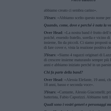
Pietro Gandolfo
abbiamo creato ci sembra carino».
3Years
: «Abbiamo scelto questo nome per 
Quando, come, dove e perché è nata la v
Over Head
: «La nostra band è frutto dell
poiché, essendo fratello, sorella e vicino d
insieme, fin da piccoli. Ci siamo proposti s
di fare cover e, vista la reazione positiva 
3Years
: «Siamo 4 ragazzi originari di Lazz
di crescere insieme maturando sempre più 
anni e abbiamo iniziato perché in un paesino
Chi fa parte della band?
Over Head
: «Alessia Elefante, 19 anni, c
18 anni, basso e seconda voce».
3Years
: «Cantante, Alessio Giacomelli; pri
batterista, Fabio Caporizzi. Abbiamo tutti
Quali sono i vostri generi e personaggi mu