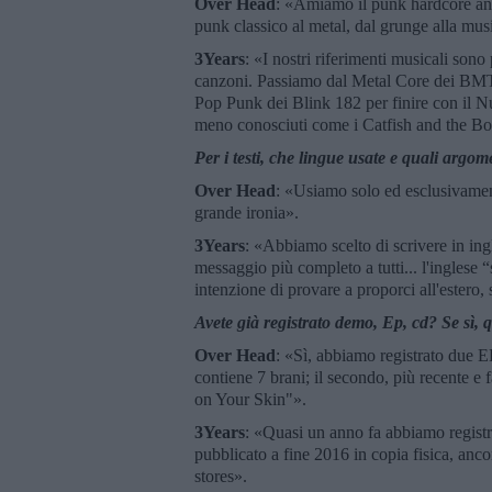
Over Head
: «Amiamo il punk hardcore anc
punk classico al metal, dal grunge alla musi
3Years
: «I nostri riferimenti musicali sono
canzoni. Passiamo dal Metal Core dei BMT
Pop Punk dei Blink 182 per finire con il Nu
meno conosciuti come i Catfish and the B
Per i testi, che lingue usate e quali argom
Over Head
: «Usiamo solo ed esclusivament
grande ironia».
3Years
: «Abbiamo scelto di scrivere in ingl
messaggio più completo a tutti... l'ingles
intenzione di provare a proporci all'estero, 
Avete già registrato demo, Ep, cd? Se sì,
Over Head
: «Sì, abbiamo registrato due EP:
contiene 7 brani; il secondo, più recente e 
on Your Skin"».
3Years
: «Quasi un anno fa abbiamo registr
pubblicato a fine 2016 in copia fisica, ancor
stores».