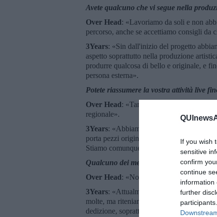
Avete qualcuno che vi segue nella produzio
Over Head
: «Lavoriamo da soli e non abb
percorso, anche se accettiamo consigli da ch
3Years
: «Sin dall'inizio del progetto ab
aspetto soprattutto nella produzione artistic
produrre qualcosa di bello e originale, e 
persona esterna».
Potete riassumere la vostra attività live fi
Over Head
: «Tantissimi concerti in piccoli
regionale».
QUInewsAr
3Years
: «Abbiamo cominciato più di un an
porta pezzi originali. Il responso è stato p
If you wish 
Stiamo comunque suonando anche fuori da
sensitive in
confirm you
Qualcuno dei membri del vostro gruppo ha 
continue se
Over Head
: «No».
information 
3Years
: «Attualmente nessuno di noi si tro
further disc
molte, ma riteniamo sia impossibile poter 
participants
dedizione, soprattutto per le date e per il 
Downstream 