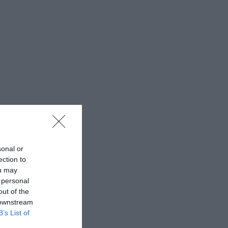
sonal or
ection to
ou may
 personal
out of the
 downstream
B’s List of