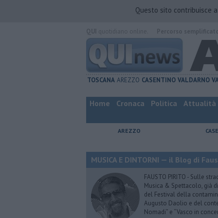
Questo sito contribuisce 
QUI
quotidiano online.
Percorso semplificat
TOSCANA
AREZZO
CASENTINO
VALDARNO
V
Home
Cronaca
Politica
Attualità
AREZZO
CAS
MUSICA E DINTORNI — il Blog di Faus
FAUSTO PIRITO - Sulle stra
Musica & Spettacolo, già di
del Festival della contamin
Augusto Daolio e del contes
Nomadi” e “Vasco in conce