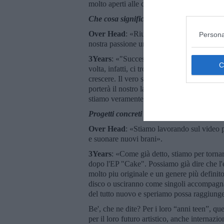
molto aperti alle collaborazioni... ci piace c
Che cosa significa per voi la parola “suc
Over Head
: «Riuscire a vivere facendo ci
Persona
nostra passione una professione vera e suon
3Years
: «"Successo" può veramente voler d
volta, infatti, ci troviamo a voler raggiung
crescere. Il vero successo per noi è continu
porterà il nostro lavoro. Sicuramente, il sog
stiamo veramente impegnando per riuscirci
Progetti concreti a breve scadenza e per i
Over Head
: «Stiamo lavorando sul video 
e suonare nuovi brani».
3Years
: «Come già detto, stiamo per tornare
dopo l'EP "Cake". Possiamo già dire che l
molto piu originale e un genere più definit
disco o usciranno come singoli accompagna
del tutto nuovo e speriamo possa raggiung
Be', che ne dite? Per i loro “anni teen”, qu
per il loro futuro artistico, anche internazi