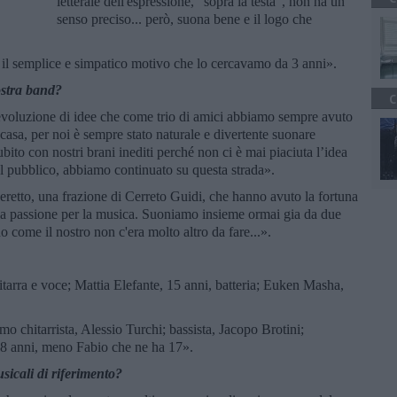
letterale dell'espressione, “sopra la testa”, non ha un
senso preciso... però, suona bene e il logo che
il semplice e simpatico motivo che lo cercavamo da 3 anni».
ostra band?
C
’evoluzione di idee che come trio di amici abbiamo sempre avuto
i casa, per noi è sempre stato naturale e divertente suonare
ubito con nostri brani inediti perché non ci è mai piaciuta l’idea
del pubblico, abbiamo continuato su questa strada».
eretto, una frazione di Cerreto Guidi, che hanno avuto la fortuna
la passione per la musica. Suoniamo insieme ormai gia da due
 come il nostro non c'era molto altro da fare...».
hitarra e voce; Mattia Elefante, 15 anni, batteria; Euken Masha,
mo chitarrista, Alessio Turchi; bassista, Jacopo Brotini;
 18 anni, meno Fabio che ne ha 17».
sicali di riferimento?