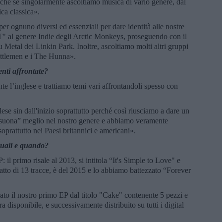
he se singolarmente ascoltiamo musica di vario genere, dal
ca classica».
 per ognuno diversi ed essenziali per dare identità alle nostre
" al genere Indie degli Arctic Monkeys, proseguendo con il
 Metal dei Linkin Park. Inoltre, ascoltiamo molti altri gruppi
ottlemen e i The Hunna».
enti affrontate?
e l’inglese e trattiamo temi vari affrontandoli spesso con
ese sin dall'inizio soprattutto perché così riusciamo a dare un
e “suona” meglio nel nostro genere e abbiamo veramente
soprattutto nei Paesi britannici e americani».
 quali e quando?
 il primo risale al 2013, si intitola “It's Simple to Love" e
fatto di 13 tracce, è del 2015 e lo abbiamo battezzato “Forever
ato il nostro primo EP dal titolo "Cake" contenente 5 pezzi e
a disponibile, e successivamente distribuito su tutti i digital