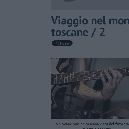
​Viaggio nel mo
toscane / 2
La giovane musica toscana vista dal fotogra