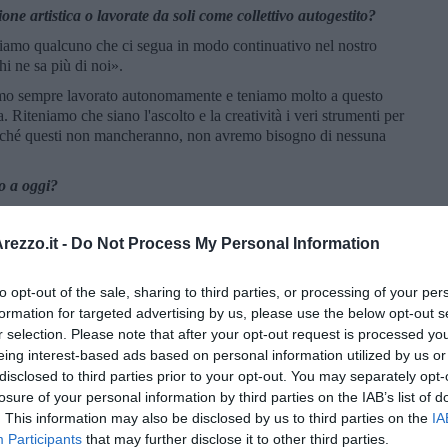
ne artistica o lavorate da soli come collettivo autogestito?
iamo qualcuno che ci segua in modo continuativo nel nostro
i ne sa più di noi».
biamo sempre lavorato autonomamente e teniamo molto a questo
a. Riteniamo che siano l'ascolto e la creatività i veri strumenti per
finché questi non mancheranno, non avremo bisogno di nessuna
no a oggi?
 pub, festival e numerosi contest sia a livello locale sia
ezzo.it -
Do Not Process My Personal Information
no fa con i live, proponendoci ai locali sempre come band che
ositivo e questo ci ha portato ad aumentare il numero delle date.
to opt-out of the sale, sharing to third parties, or processing of your per
lla Toscana».
formation for targeted advertising by us, please use the below opt-out s
r selection. Please note that after your opt-out request is processed y
collaborazioni/ progetti alternativi con altre band?
eing interest-based ads based on personal information utilized by us or
disclosed to third parties prior to your opt-out. You may separately opt-
va impegnato con altri progetti oltre a questo. Le richieste sono
losure of your personal information by third parties on the IAB’s list of
mandare avanti più progetti o più band con lo stesso impegno e
. This information may also be disclosed by us to third parties on the
IA
tempo da dedicare a scrittura di nuovi brani e prove. Siamo invece
Participants
that may further disclose it to other third parties.