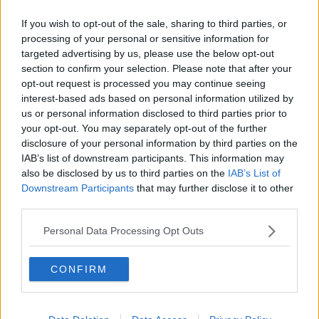
gruppo ed era quello che portava materialmente al termine i colpi,
con freddezza e rapidità. Il 25enne, al fine di rendere
più
If you wish to opt-out of the sale, sharing to third parties, or
difficoltosa la sua identificazione, oltre a celare il volto
,
processing of your personal or sensitive information for
durante i colpi applicava sui propri avambracci due bende, per
targeted advertising by us, please use the below opt-out
coprire dei grossi e particolari tatuaggi. Oltre ad essere il capo della
section to confirm your selection. Please note that after your
banda,
il 25enne era probabilmente anche il basista
, anche
opt-out request is processed you may continue seeing
perché negli anni scorsi aveva dimorato a lungo in terra aretina e
interest-based ads based on personal information utilized by
conosceva bene la rete viaria e gli obiettivi più appetibili da colpire.
us or personal information disclosed to third parties prior to
your opt-out. You may separately opt-out of the further
disclosure of your personal information by third parties on the
IAB’s list of downstream participants. This information may
Le indagini dei Carabinieri hanno consentito di attribuire ai tre
also be disclosed by us to third parties on the
IAB’s List of
extracomunitari la responsabilità,
complessivamente di ben 10
Downstream Participants
that may further disclose it to other
furti, di cui 4 in Arezzo, presso aree di servizio, 3 in Monterchi,
third parties.
in un’area di servizio, un bar e una abitazione, uno in Sansepolcro ,
presso un bar, uno in Anghiari, in un bar e uno presso una
Personal Data Processing Opt Outs
carrozzeria in Bellaria-Igea Marina (RN), commessi nell’ultima
settimana.
CONFIRM
I carabinieri hanno fermato l’indiziato, un giovane in Bellaria - Igea
Marina
era senza fissa dimora, nullafacente e, sentendosi
braccato
, si stava organizzando per fare rientro nel suo paese di
origine, nonostante fosse sottoposto
all’obbligo di firma presso