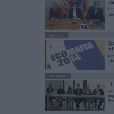
L'
Dal 
femm
Cronaca
Eco
inf
Tosc
ciclo
Attualità
"Il
L'as
prog
30mi