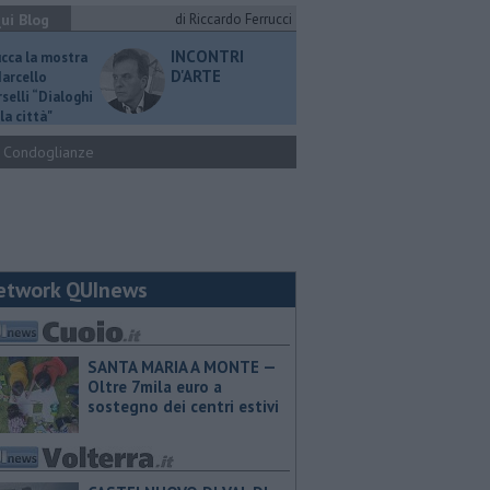
ui Blog
di Riccardo Ferrucci
INCONTRI
ucca la mostra
D'ARTE
Marcello
selli “Dialoghi
la città"
Condoglianze
etwork QUInews
SANTA MARIA A MONTE —
Oltre 7mila euro a
sostegno dei centri estivi