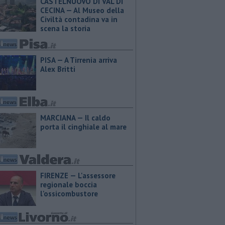
CASTELNUOVO DI VAL DI
CECINA — Al Museo della
Civiltà contadina va in
scena la storia
PISA — A Tirrenia arriva
Alex Britti
MARCIANA — Il caldo
porta il cinghiale al mare
FIRENZE — L'assessore
regionale boccia
l'ossicombustore