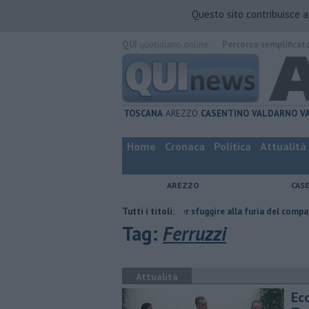
Questo sito contribuisce 
QUI
quotidiano online.
Percorso semplificat
TOSCANA
AREZZO
CASENTINO
VALDARNO
V
Home
Cronaca
Politica
Attualità
AREZZO
CAS
fatta
Nascosta in un bar per sfuggire alla furia del compagno
Tutti i titoli:
​Tutt
Tag:
Ferruzzi
Attualità
Ec