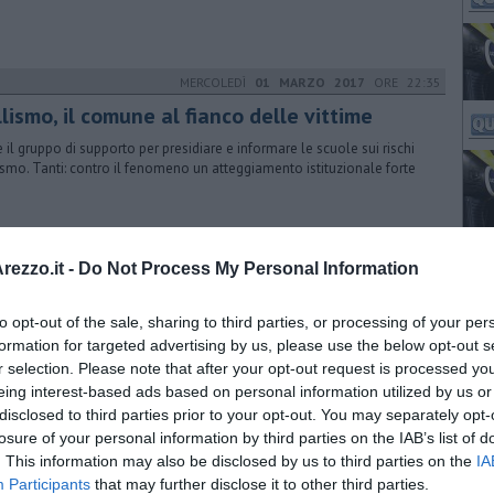
MERCOLEDÌ
01 MARZO 2017
ORE 22:35
lismo, il comune al fianco delle vittime
e il gruppo di supporto per presidiare e informare le scuole sui rischi
ismo. Tanti: contro il fenomeno un atteggiamento istituzionale forte
LUNEDÌ
19 SETTEMBRE 2016
ORE 13:00
ezzo.it -
Do Not Process My Personal Information
 pallone per la memoria
to opt-out of the sale, sharing to third parties, or processing of your per
ativa del Liceo Scientifico Redi in collaborazione con il Coni, il
thlon Club e l’Associazione fra i familiari delle vittime dell’Heysel
formation for targeted advertising by us, please use the below opt-out s
r selection. Please note that after your opt-out request is processed y
eing interest-based ads based on personal information utilized by us or
disclosed to third parties prior to your opt-out. You may separately opt-
GIOVEDÌ
15 SETTEMBRE 2016
ORE 10:44
losure of your personal information by third parties on the IAB’s list of
. This information may also be disclosed by us to third parties on the
IA
ti gli sport ad ArezzoAbilia
Participants
that may further disclose it to other third parties.