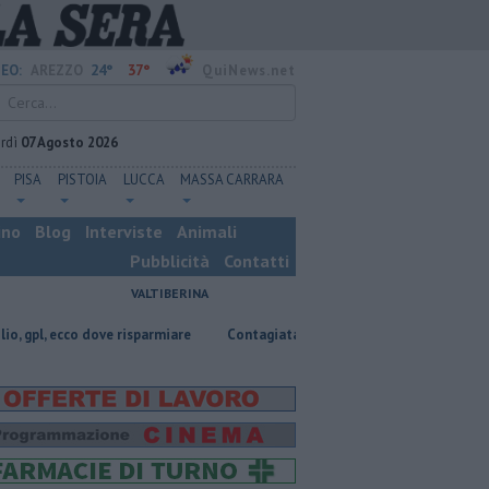
24°
37°
EO:
AREZZO
QuiNews.net
rdì
07 Agosto 2026
PISA
PISTOIA
LUCCA
MASSA CARRARA
ino
Blog
Interviste
Animali
Pubblicità
Contatti
VALTIBERINA
 dove risparmiare
Contagiata da legionella, non ce l'ha fatta
Nascos