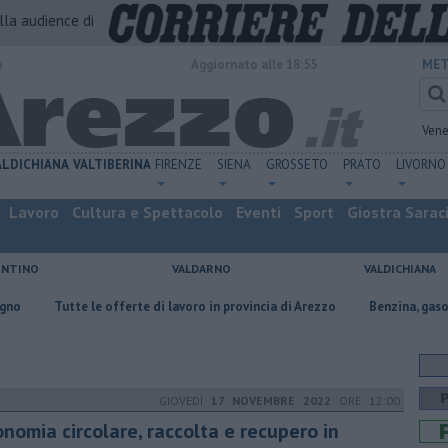
alla audience di
o
Aggiornato alle 18:55
MET
Vene
ALDICHIANA
VALTIBERINA
FIRENZE
SIENA
GROSSETO
PRATO
LIVORNO
Lavoro
Cultura e Spettacolo
Eventi
Sport
Giostra Sarac
ENTINO
VALDARNO
VALDICHIANA
e le offerte di lavoro in provincia di Arezzo
​Benzina, gasolio, gpl, ecco
GIOVEDÌ
17 NOVEMBRE 2022
ORE 12:00
onomia circolare, raccolta e recupero in