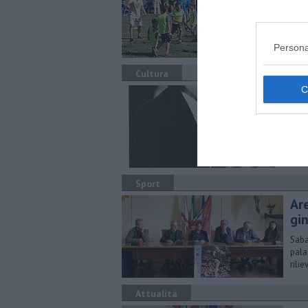
E' la
fede
Persona
Cultura
La 
Doma
cult
Sport
Are
gi
Saba
pala
rili
Attualità