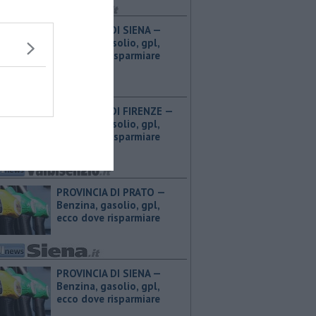
PROVINCIA DI SIENA — ​
Benzina, gasolio, gpl,
ecco dove risparmiare
PROVINCIA DI FIRENZE — ​
Benzina, gasolio, gpl,
ecco dove risparmiare
PROVINCIA DI PRATO — ​
Benzina, gasolio, gpl,
ecco dove risparmiare
PROVINCIA DI SIENA — ​
Benzina, gasolio, gpl,
ecco dove risparmiare