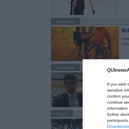
Attualità
Bul
Part
bull
Attualità
QUInewsAr
Un
If you wish 
Inizi
Pana
sensitive in
confirm you
continue se
information 
Sport
further disc
participants
Tut
Downstream 