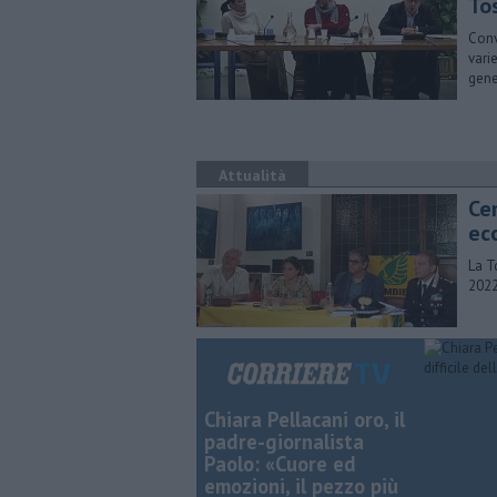
To
Conv
vari
gene
Attualità
Cem
ec
La T
2022
Chiara Pellacani oro, il
padre-giornalista
Paolo: «Cuore ed
emozioni, il pezzo più