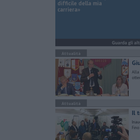
difficile della mia
carriera»
Attualità
Gi
Alla
otte
Attualità
Il 
Inau
Fino