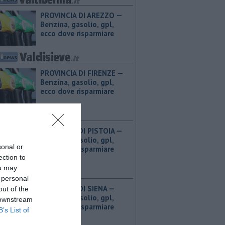
PROVINCIA DI AREZZO — ​
Benzina, gasolio, gpl,
ecco dove risparmiare
PROVINCIA DI FIRENZE — ​
Benzina, gasolio, gpl,
ecco dove risparmiare
PROVINCIA DI PISTOIA — ​
Benzina, gasolio, gpl,
sonal or
ecco dove risparmiare
ection to
ou may
 personal
PROVINCIA DI SIENA — ​
out of the
Benzina, gasolio, gpl,
 downstream
ecco dove risparmiare
B’s List of