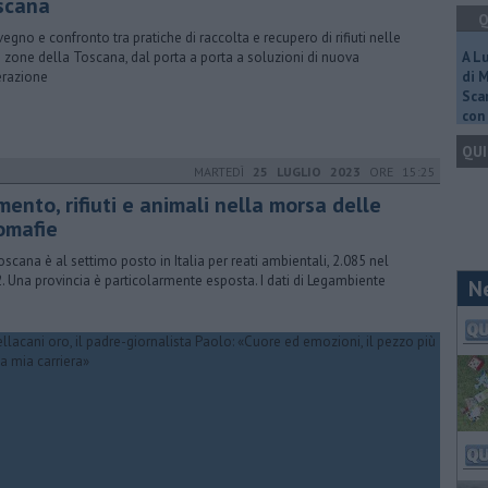
scana
Q
egno e confronto tra pratiche di raccolta e recupero di rifiuti nelle
e zone della Toscana, dal porta a porta a soluzioni di nuova
A L
razione
di 
Scar
con 
QUI
MARTEDÌ
25 LUGLIO 2023
ORE 15:25
ento, rifiuti e animali nella morsa delle
omafie
oscana è al settimo posto in Italia per reati ambientali, 2.085 nel
. Una provincia è particolarmente esposta. I dati di Legambiente
N