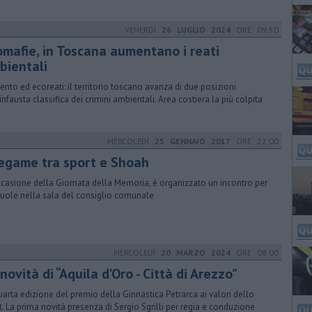
VENERDÌ
26 LUGLIO 2024
ORE 09:50
omafie, in Toscana aumentano i reati
bientali
nto ed ecoreati: il territorio toscano avanza di due posizioni
'infausta classifica dei crimini ambientali. Area costiera la più colpita
MERCOLEDÌ
25 GENNAIO 2017
ORE 22:00
 legame tra sport e Shoah
ccasione della Giornata della Memoria, è organizzato un incontro per
cuole nella sala del consiglio comunale
MERCOLEDÌ
20 MARZO 2024
ORE 08:00
novità di “Aquila d’Oro - Città di Arezzo”
uarta edizione del premio della Ginnastica Petrarca ai valori dello
t. La prima novità presenza di Sergio Sgrilli per regia e conduzione