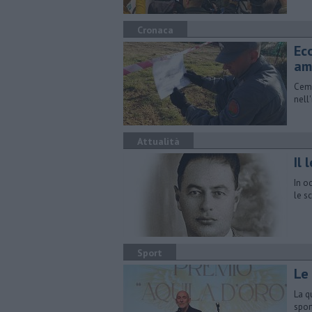
Cronaca
Ec
am
Ceme
nell
Attualità
Il
In o
le s
Sport
Le 
La q
spor