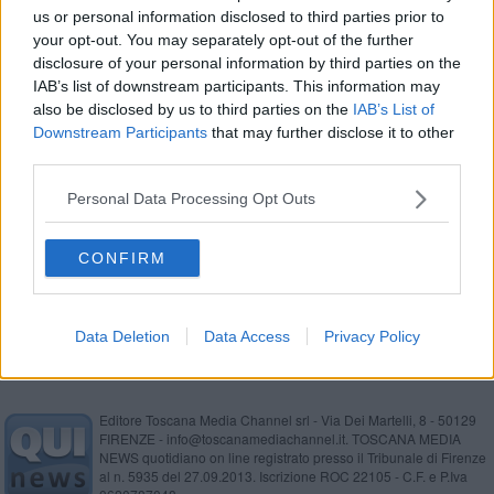
us or personal information disclosed to third parties prior to
​Il Tennis Giotto in campo con ventisette squadre
your opt-out. You may separately opt-out of the further
disclosure of your personal information by third parties on the
Elezioni comunali Arezzo, ecco tutti i candidati
IAB’s list of downstream participants. This information may
also be disclosed by us to third parties on the
IAB’s List of
Donati: "Basta votare per abitudine, rialziamo la
Downstream Participants
that may further disclose it to other
testa"
third parties.
I figuranti di Porta Crucifera
Personal Data Processing Opt Outs
False perizie, il medico non risponde
CONFIRM
Volontari aretini, 150 ore nell'inferno dei roghi
Data Deletion
Data Access
Privacy Policy
Editore Toscana Media Channel srl - Via Dei Martelli, 8 - 50129
FIRENZE - info@toscanamediachannel.it. TOSCANA MEDIA
NEWS quotidiano on line registrato presso il Tribunale di Firenze
al n. 5935 del 27.09.2013. Iscrizione ROC 22105 - C.F. e P.Iva