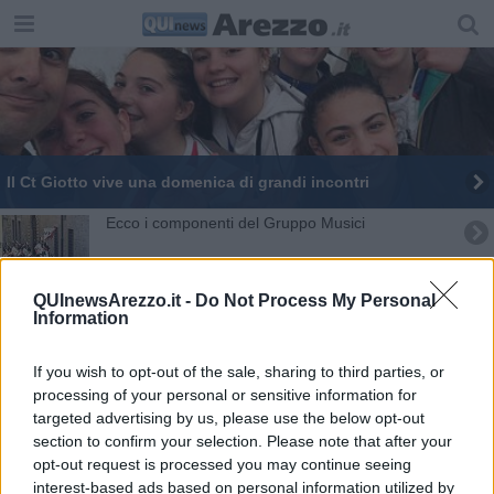
Il Ct Giotto vive una domenica di grandi incontri
Ecco i componenti del Gruppo Musici
Tennis Giotto con dieci squadre senior nel 2025
QUInewsArezzo.it -
Do Not Process My Personal
Information
Il Giotto sfiora l'ottavo titolo toscano
Il Torneo sociale scende in campo per il Calcit
If you wish to opt-out of the sale, sharing to third parties, or
processing of your personal or sensitive information for
Duecento atleti nei campionati a squadre
targeted advertising by us, please use the below opt-out
section to confirm your selection. Please note that after your
opt-out request is processed you may continue seeing
Elezioni, l'ora del giudizio scatta alle 7
interest-based ads based on personal information utilized by