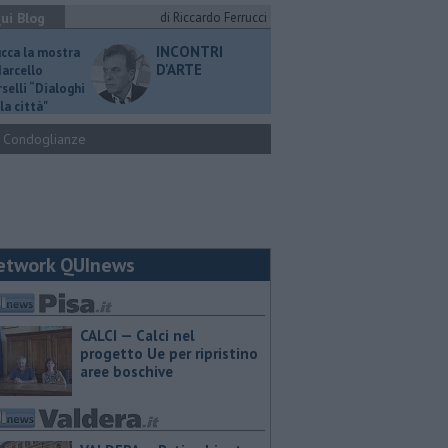
ui Blog
di Riccardo Ferrucci
INCONTRI
ucca la mostra
D'ARTE
Marcello
selli “Dialoghi
la città"
Condoglianze
etwork QUInews
CALCI — Calci nel
progetto Ue per ripristino
aree boschive