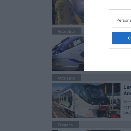
Alta 
regi
Persona
Attualità
Pe
to
La p
l'oc
Fire
Attualità
Lav
Ar
Inte
ripe
tos
Cronaca