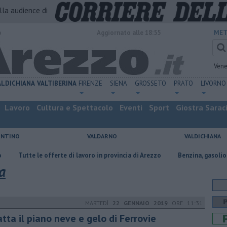
alla audience di
o
Aggiornato alle 18:55
MET
Vene
ALDICHIANA
VALTIBERINA
FIRENZE
SIENA
GROSSETO
PRATO
LIVORNO
Lavoro
Cultura e Spettacolo
Eventi
Sport
Giostra Sarac
ENTINO
VALDARNO
VALDICHIANA
 le offerte di lavoro in provincia di Arezzo
​Benzina, gasolio, gpl, ecco d
a
MARTEDÌ
22 GENNAIO 2019
ORE 11:31
tta il piano neve e gelo di Ferrovie