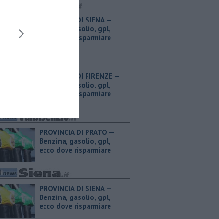
PROVINCIA DI SIENA — ​
Benzina, gasolio, gpl,
ecco dove risparmiare
PROVINCIA DI FIRENZE — ​
Benzina, gasolio, gpl,
ecco dove risparmiare
PROVINCIA DI PRATO — ​
Benzina, gasolio, gpl,
ecco dove risparmiare
PROVINCIA DI SIENA — ​
Benzina, gasolio, gpl,
ecco dove risparmiare