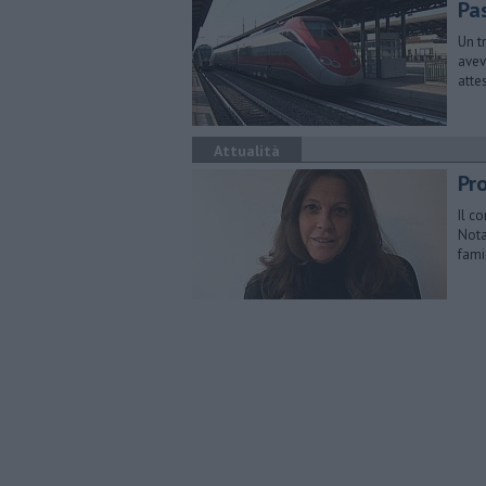
Pas
Un t
avev
atte
Attualità
Pro
Il c
Nota
fami