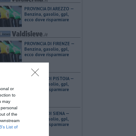
PROVINCIA DI AREZZO — ​
Benzina, gasolio, gpl,
ecco dove risparmiare
PROVINCIA DI FIRENZE — ​
Benzina, gasolio, gpl,
ecco dove risparmiare
PROVINCIA DI PISTOIA — ​
Benzina, gasolio, gpl,
sonal or
ecco dove risparmiare
ection to
ou may
 personal
PROVINCIA DI SIENA — ​
out of the
Benzina, gasolio, gpl,
 downstream
ecco dove risparmiare
B’s List of