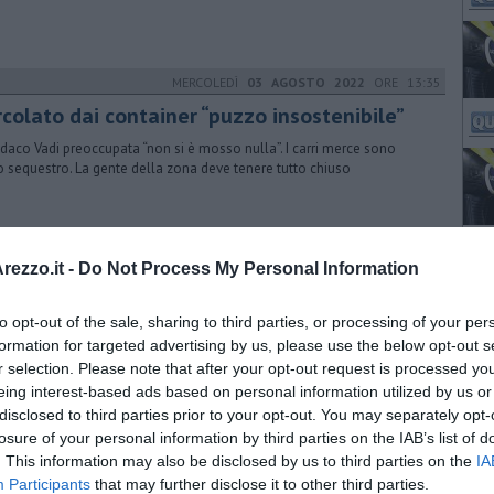
MERCOLEDÌ
03 AGOSTO 2022
ORE 13:35
rcolato dai container “puzzo insostenibile”
indaco Vadi preoccupata “non si è mosso nulla”. I carri merce sono
o sequestro. La gente della zona deve tenere tutto chiuso
GIOVEDÌ
17 NOVEMBRE 2022
ORE 14:53
ezzo.it -
Do Not Process My Personal Information
avori al ponte ferroviario frenano i treni
to opt-out of the sale, sharing to third parties, or processing of your per
fine settimana del 18-20 e 25-27 novembre per la manutenzione del
o sul torrente Esse variazioni d'orari, di fermate e percorsi
formation for targeted advertising by us, please use the below opt-out s
r selection. Please note that after your opt-out request is processed y
eing interest-based ads based on personal information utilized by us or
disclosed to third parties prior to your opt-out. You may separately opt-
VENERDÌ
23 DICEMBRE 2022
ORE 16:44
losure of your personal information by third parties on the IAB’s list of
. This information may also be disclosed by us to third parties on the
IA
p treni per lavori su linea veloce Firenze
Participants
that may further disclose it to other third parties.
ma