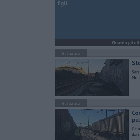
figli
Attualità
Sto
Saran
Mont
Attualità
Con
pu
Citt
dai 