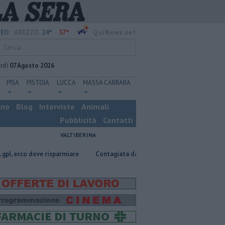
24°
37°
EO:
AREZZO
QuiNews.net
rdì
07 Agosto 2026
PISA
PISTOIA
LUCCA
MASSA CARRARA
ino
Blog
Interviste
Animali
Pubblicità
Contatti
VALTIBERINA
ove risparmiare
Contagiata da legionella, non ce l'ha fatta
Nascost