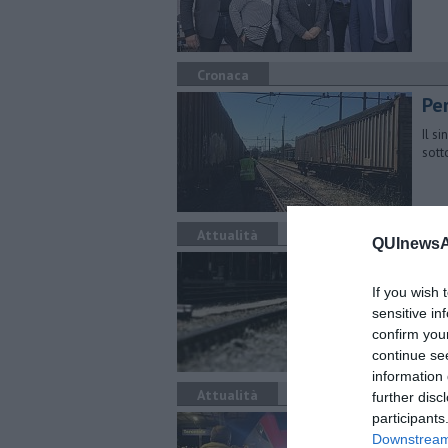
Cronaca
Pe
Il s
sott
Attualità
QUInewsAr
I l
If you wish 
Nei 
tratt
sensitive in
confirm you
continue se
information 
Attualità
further disc
participants
Sto
Downstream 
Ro