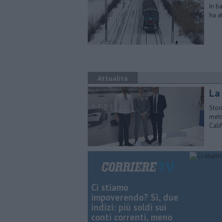
In b
ha a
Attualità
La
Stor
metr
Cali
Ci stiamo
impoverendo? Sì, due
indizi: più soldi sui
conti correnti, meno