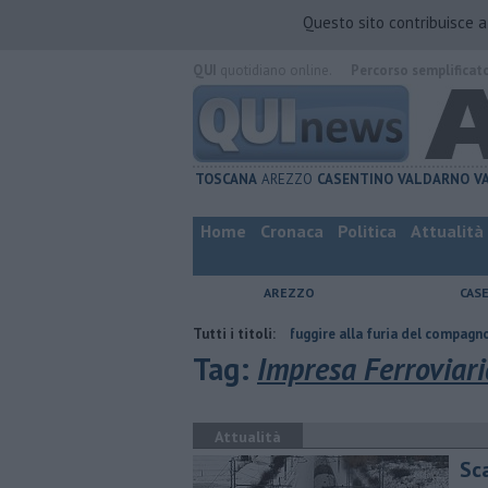
Questo sito contribuisce 
QUI
quotidiano online.
Percorso semplificat
TOSCANA
AREZZO
CASENTINO
VALDARNO
V
Home
Cronaca
Politica
Attualità
AREZZO
CAS
atta
Nascosta in un bar per sfuggire alla furia del compagno
Tutti i titoli:
​Tutte
Tag:
Impresa Ferroviari
Attualità
Sca