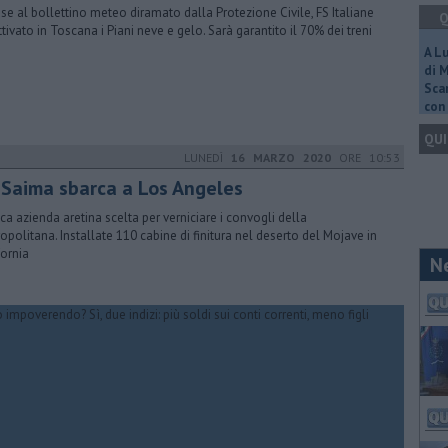
ase al bollettino meteo diramato dalla Protezione Civile, FS Italiane
Q
ttivato in Toscana i Piani neve e gelo. Sarà garantito il 70% dei treni
A L
di 
Scar
con 
QUI
LUNEDÌ
16 MARZO 2020
ORE 10:53
 Saima sbarca a Los Angeles
ica azienda aretina scelta per verniciare i convogli della
opolitana. Installate 110 cabine di finitura nel deserto del Mojave in
fornia
N