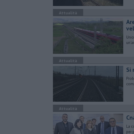
Attualità
Ar
ve
Unio
un'a
Attualità
Si
Prob
comp
Attualità
Cn
La c
per 