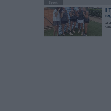
Sport
​Il
re
La s
nell