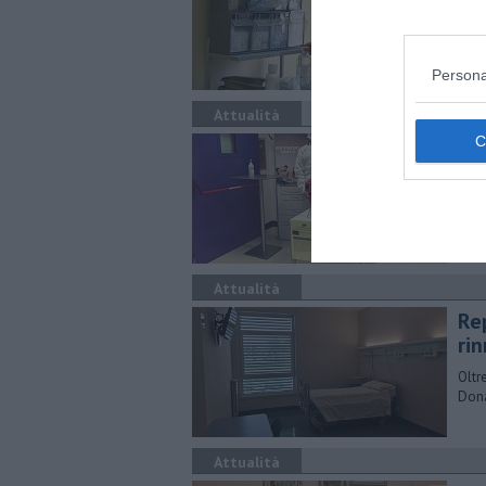
E' l
dege
Persona
Attualità
Te
Cont
Attualità
Re
ri
Oltr
Dona
Attualità