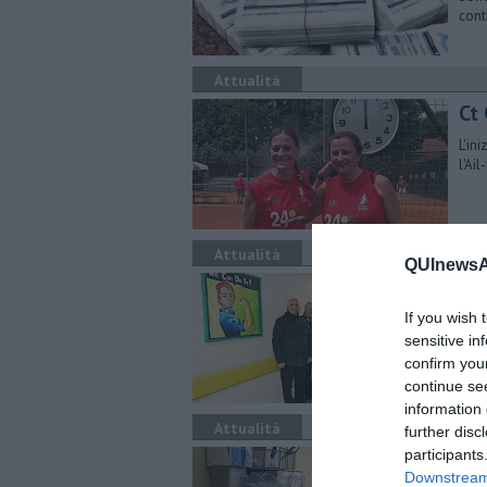
cont
Attualità
Ct 
L'in
l'Ai
Attualità
QUInewsAr
Nat
If you wish 
Il li
stud
sensitive in
confirm you
continue se
information 
Attualità
further disc
participants
Ema
Downstream 