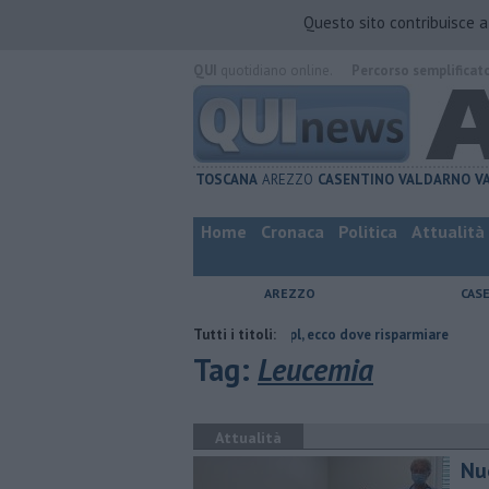
Questo sito contribuisce 
QUI
quotidiano online.
Percorso semplificat
TOSCANA
AREZZO
CASENTINO
VALDARNO
V
Home
Cronaca
Politica
Attualità
AREZZO
CAS
 Arezzo
​Benzina, gasolio, gpl, ecco dove risparmiare
Tutti i titoli:
Contagiata da 
Tag:
Leucemia
Attualità
Nu