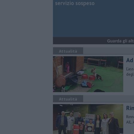
servizio sospeso
Attualità
Ad
L’as
degl
Attualità
Ri
Rinn
AIL.