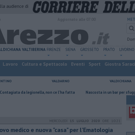
alla audience di
o
Aggiornato alle 07:00
MET
Dom
ALDICHIANA
VALTIBERINA
FIRENZE
SIENA
GROSSETO
PRATO
LIVORNO
Lavoro
Cultura e Spettacolo
Eventi
Sport
Giostra Sarac
ENTINO
VALDARNO
VALDICHIANA
legionella, non ce l'ha fatta
Nascosta in un bar per sfuggire alla furia
MERCOLEDÌ
15 LUGLIO 2020
ORE 10:21
ovo medico e nuova "casa" per l'Ematologia