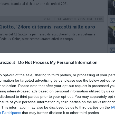
ribuenti tramite al dichiarazione dei redditi 2021
VENERDÌ
14 AGOSTO 2015
ORE 11:06
Giotto, "24ore di tennis" raccolti mille euro
iziativa del Ct Giotto ha permesso di raccogliere fondi per sostenere
l-Fedelux Onlus, oltre centoquaranta atleti in campo
MARTEDÌ
26 DICEMBRE 2017
ORE 11:36
ezzo.it -
Do Not Process My Personal Information
ale a colori per la medicina specialistica
to opt-out of the sale, sharing to third parties, or processing of your per
ceo artistico, attraverso il Calcit, ha donato alcuni dipinti realizzati dagli
enti per rendere più accogliente il centro ospedaliero
formation for targeted advertising by us, please use the below opt-out s
r selection. Please note that after your opt-out request is processed y
eing interest-based ads based on personal information utilized by us or
disclosed to third parties prior to your opt-out. You may separately opt-
SABATO
27 MARZO 2021
ORE 09:30
losure of your personal information by third parties on the IAB’s list of
. This information may also be disclosed by us to third parties on the
IA
tologia "ridotta" dal Covid, ma stessi servizi
Participants
that may further disclose it to other third parties.