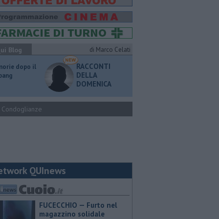
ui Blog
di Marco Celati
RACCONTI
orie dopo il
DELLA
 bang
DOMENICA
Condoglianze
etwork QUInews
FUCECCHIO — Furto nel
magazzino solidale