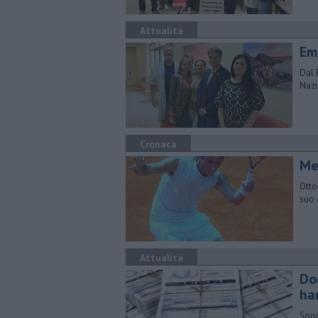
Attualità
Em
Dal 
Nazi
Cronaca
Me
Otto
suo 
Attualità
Do
ha
Sono