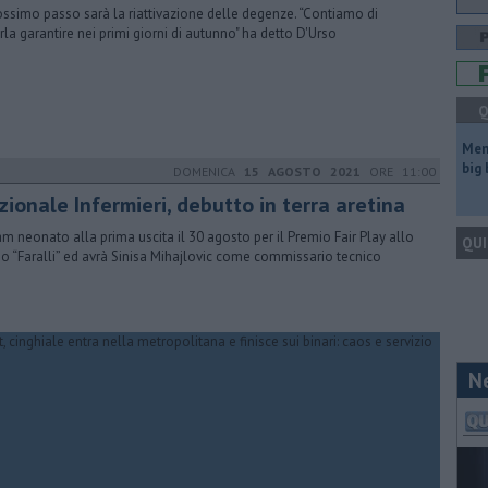
rossimo passo sarà la riattivazione delle degenze. “Contiamo di
rla garantire nei primi giorni di autunno" ha detto D'Urso
Q
Mem
big
DOMENICA
15 AGOSTO 2021
ORE 11:00
ionale Infermieri, debutto in terra aretina
eam neonato alla prima uscita il 30 agosto per il Premio Fair Play allo
QUI
io “Faralli” ed avrà Sinisa Mihajlovic come commissario tecnico
N