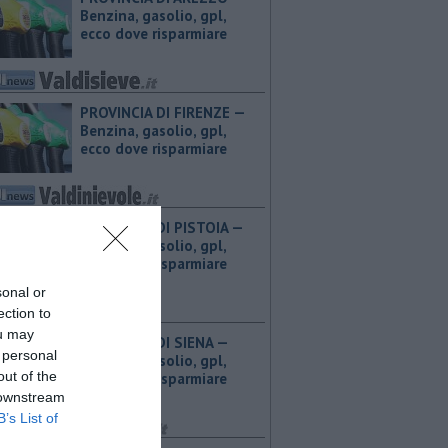
Benzina, gasolio, gpl,
ecco dove risparmiare
PROVINCIA DI FIRENZE — ​
Benzina, gasolio, gpl,
ecco dove risparmiare
PROVINCIA DI PISTOIA — ​
Benzina, gasolio, gpl,
ecco dove risparmiare
sonal or
ection to
ou may
PROVINCIA DI SIENA — ​
 personal
Benzina, gasolio, gpl,
out of the
ecco dove risparmiare
 downstream
B’s List of