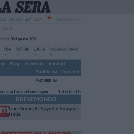
23°
35°
EO:
AREZZO
QuiNews.net
enica
09 Agosto 2026
PISA
PISTOIA
LUCCA
MASSA CARRARA
ino
Blog
Interviste
Animali
Pubblicità
Contatti
VALTIBERINA
 del compagno
​Tutte le offerte di lavoro in provincia di Arezzo
​Ben
BREVEMONDO
Iran-Oman, El-Sayed e Spagna-
Italia