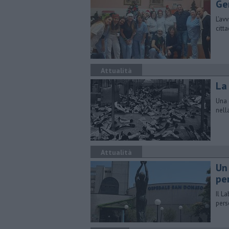
Ge
L’av
citt
Attualità
La
Una 
nell
Attualità
Un 
pe
​Il 
pers