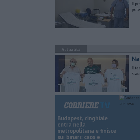
Il p
pote
Attualità
Naz
Il t
stad
Budapest, cinghiale
entra nella
metropolitana e finisce
sui binari: caos e