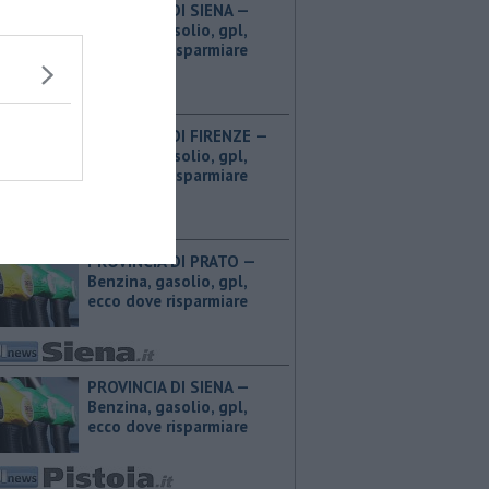
PROVINCIA DI SIENA — ​
Benzina, gasolio, gpl,
ecco dove risparmiare
PROVINCIA DI FIRENZE — ​
Benzina, gasolio, gpl,
ecco dove risparmiare
PROVINCIA DI PRATO — ​
Benzina, gasolio, gpl,
ecco dove risparmiare
PROVINCIA DI SIENA — ​
Benzina, gasolio, gpl,
ecco dove risparmiare