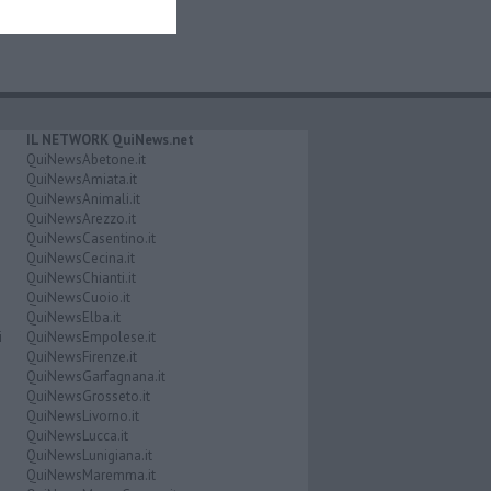
IL NETWORK QuiNews.net
QuiNewsAbetone.it
QuiNewsAmiata.it
QuiNewsAnimali.it
QuiNewsArezzo.it
QuiNewsCasentino.it
QuiNewsCecina.it
QuiNewsChianti.it
QuiNewsCuoio.it
QuiNewsElba.it
i
QuiNewsEmpolese.it
QuiNewsFirenze.it
QuiNewsGarfagnana.it
QuiNewsGrosseto.it
QuiNewsLivorno.it
QuiNewsLucca.it
QuiNewsLunigiana.it
QuiNewsMaremma.it