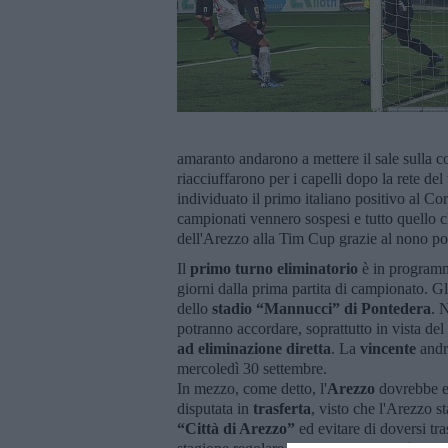
amaranto andarono a mettere il sale sulla co
riacciuffarono per i capelli dopo la rete de
individuato il primo italiano positivo al C
campionati vennero sospesi e tutto quello ch
dell'Arezzo alla Tim Cup grazie al nono po
Il
primo turno eliminatorio
è in programm
giorni dalla prima partita di campionato. G
dello
stadio “Mannucci” di Pontedera
. 
potranno accordare, soprattutto in vista de
ad eliminazione diretta
. La
vincente
andr
mercoledì 30 settembre.
In mezzo, come detto, l'
Arezzo
dovrebbe es
disputata in
trasferta
, visto che l'Arezzo s
“Città di Arezzo”
ed evitare di doversi tr