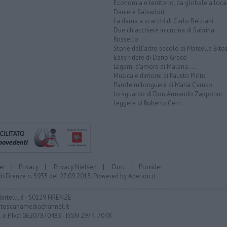
Economia e territorio, da globale a loca
Daniele Salvadori
La dama a scacchi di Carlo Belciani
Due chiacchiere in cucina di Sabrina
Rossello
Storie dell'altro secolo di Marcella Bito
Easy ridere di Dario Greco
Legami d'amore di Malena ...
Musica e dintorni di Fausto Pirìto
Parole milonguere di Maria Caruso
Lo sguardo di Don Armando Zappolini
Leggere di Roberto Cerri
er
|
Privacy
|
Privacy Nielsen
|
Durc
|
Provider
di Firenze n. 5935 del 27.09.2013. Powered by
Aperion.it
Martelli, 8 - 50129 FIRENZE
toscanamediachannel.it
F. e P.Iva: 06207870483 - ISSN 2974-704X