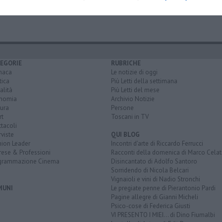
ssociazione sportiva dilettantistica arzignano valchiampo
bisceglie
EGORIE
RUBRICHE
naca
Le notizie di oggi
tica
Più Letti della settimana
alità
Più Letti del mese
nomia
Archivio Notizie
ura
Persone
rt
Toscani in TV
tacoli
rviste
QUI BLOG
nion Leader
Incontri d'arte di Riccardo Ferrucci
rese & Professioni
Racconti della domenica di Marco Celat
grammazione Cinema
Disincantato di Adolfo Santoro
Sorridendo di Nicola Belcari
Vignaioli e vini di Nadio Stronchi
MUNI
Le pregiate penne di Pierantonio Pardi
Pagine allegre di Gianni Micheli
Psico-cose di Federica Giusti
VI PRESENTO I MIEI... di Dino Fiumalbi