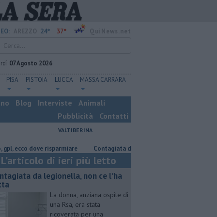
24°
37°
EO:
AREZZO
QuiNews.net
rdì
07 Agosto 2026
PISA
PISTOIA
LUCCA
MASSA CARRARA
ino
Blog
Interviste
Animali
Pubblicità
Contatti
VALTIBERINA
cco dove risparmiare
Contagiata da legionella, non ce l'ha fatta
Nas
L'articolo di ieri più letto
ntagiata da legionella, non ce l'ha
tta
La donna, anziana ospite di
una Rsa, era stata
ricoverata per una