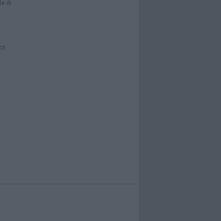
le di
zzi