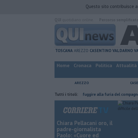
Questo sito contribuisce 
QUI
quotidiano online.
Percorso semplificat
TOSCANA
AREZZO
CASENTINO
VALDARNO
V
Home
Cronaca
Politica
Attualità
AREZZO
CAS
ha fatta
Nascosta in un bar per sfuggire alla furia del compagno
Tutti i titoli:
​T
Chiara Pellacani oro, il
padre-giornalista
Paolo: «Cuore ed