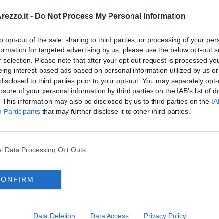
A
. Il
ricorso del Bitonto
pende come una spada di Damocle sulla
er le squadre che stanno alla finestra: Arzignano, Bisceglie e
ezzo.it -
Do Not Process My Personal Information
e C di una delle tre, potrebbe scompaginare addirittura la
e più probabile
uno slittamento della data di inizio del
 da partire senza il rischio di stravolgimenti in corsa.
to opt-out of the sale, sharing to third parties, or processing of your per
formation for targeted advertising by us, please use the below opt-out s
r selection. Please note that after your opt-out request is processed y
eing interest-based ads based on personal information utilized by us or
disclosed to third parties prior to your opt-out. You may separately opt-
losure of your personal information by third parties on the IAB’s list of
. This information may also be disclosed by us to third parties on the
IA
oscana iscriviti alla
Newsletter QUInews - ToscanaMedia.
Participants
that may further disclose it to other third parties.
amente nella tua casella di posta.
l Data Processing Opt Outs
lla Lupa
orie
CONFIRM
mber di razza
coronavirus
codogno
potenza
serie c
cremonese
Data Deletion
Data Access
Privacy Policy