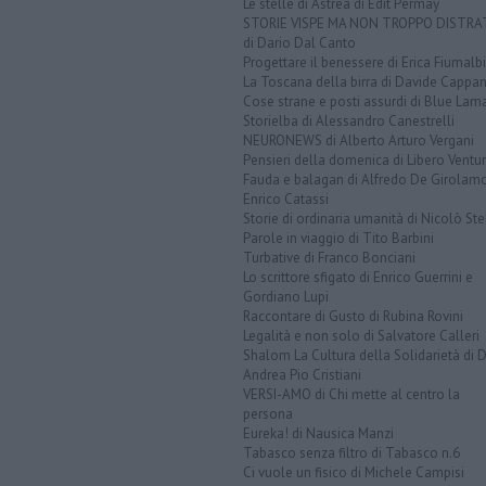
Le stelle di Astrea di Edit Permay
STORIE VISPE MA NON TROPPO DISTR
di Dario Dal Canto
Progettare il benessere di Erica Fiumalbi
La Toscana della birra di Davide Cappan
Cose strane e posti assurdi di Blue Lam
Storielba di Alessandro Canestrelli
NEURONEWS di Alberto Arturo Vergani
Pensieri della domenica di Libero Ventur
Fauda e balagan di Alfredo De Girolam
Enrico Catassi
Storie di ordinaria umanità di Nicolò Ste
Parole in viaggio di Tito Barbini
Turbative di Franco Bonciani
Lo scrittore sfigato di Enrico Guerrini e
Gordiano Lupi
Raccontare di Gusto di Rubina Rovini
Legalità e non solo di Salvatore Calleri
Shalom La Cultura della Solidarietà di 
Andrea Pio Cristiani
VERSI-AMO di Chi mette al centro la
persona
Eureka! di Nausica Manzi
Tabasco senza filtro di Tabasco n.6
Ci vuole un fisico di Michele Campisi