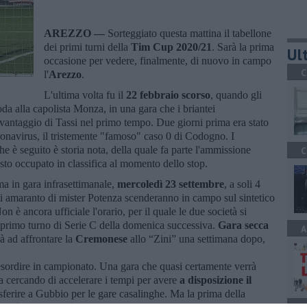
AREZZO —
Sorteggiato questa mattina il tabellone
dei primi turni della
Tim Cup 2020/21
. Sarà la prima
Ult
occasione per vedere, finalmente, di nuovo in campo
C
l'
Arezzo
.
L'ultima volta fu il
22 febbraio scorso
, quando gli
da alla capolista Monza, in una gara che i briantei
l vantaggio di Tassi nel primo tempo. Due giorni prima era stato
oronavirus, il tristemente "famoso" caso 0 di Codogno. I
e è seguito è storia nota, della quale fa parte l'ammissione
C
sto occupato in classifica al momento dello stop.
a in gara infrasettimanale,
mercoledì 23 settembre
, a soli 4
li amaranto di mister Potenza scenderanno in campo sul sintetico
Non è ancora ufficiale l'orario, per il quale le due società si
l primo turno di Serie C della domenica successiva.
Gara secca
A
à ad affrontare la
Cremonese
allo “Zini” una settimana dopo,
ordire in campionato. Una gara che quasi certamente verrà
ta cercando di accelerare i tempi per avere
a disposizione il
asferire a Gubbio per le gare casalinghe. Ma la prima della