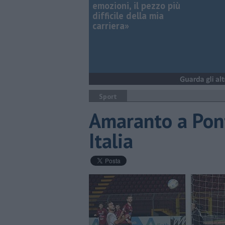
emozioni, il pezzo più
difficile della mia
carriera»
Sport
Amaranto a Pon
Italia