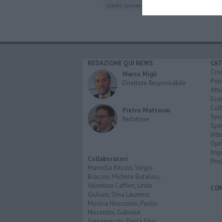
stadio giovanni zini
gubbio
bitonto
a
REDAZIONE QUI NEWS
CAT
Cro
Marco Migli
Poli
Direttore Responsabile
Attu
Eco
Cult
Pietro Mattonai
Spo
Redattore
Spet
Inte
Opi
Imp
Collaboratori
Pro
Marcella Bitozzi, Sergio
Braccini, Michele Bufalino,
Valentina Caffieri, Linda
CO
Giuliani, Dina Laurenzi,
Monica Nocciolini, Paolo
Nocentini, Gabriele
Santarnecchi, Paola Silvi.