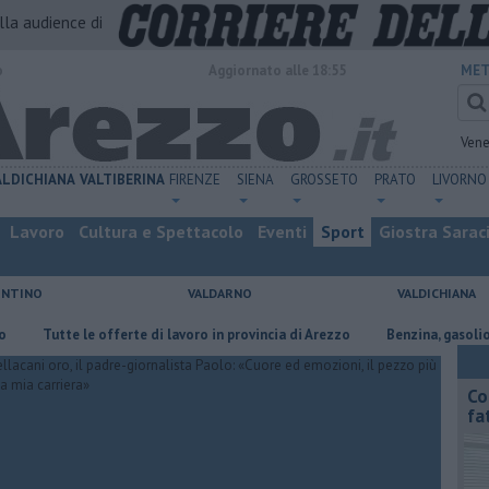
alla audience di
o
Aggiornato alle 18:55
MET
Vene
ALDICHIANA
VALTIBERINA
FIRENZE
SIENA
GROSSETO
PRATO
LIVORNO
Lavoro
Cultura e Spettacolo
Eventi
Sport
Giostra Sarac
ENTINO
VALDARNO
VALDICHIANA
utte le offerte di lavoro in provincia di Arezzo
​Benzina, gasolio, gpl, e
Co
fa