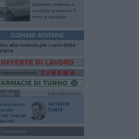
polmonite bilaterale in
condizioni gravissime. E'
morta in ospedale
DOMANI AVVENNE
onto alla rovescia per i corsi della
trarca
ui Blog
di Riccardo Ferrucci
INCONTRI
ucca la mostra
D'ARTE
Marcello
selli “Dialoghi
la città"
Condoglianze