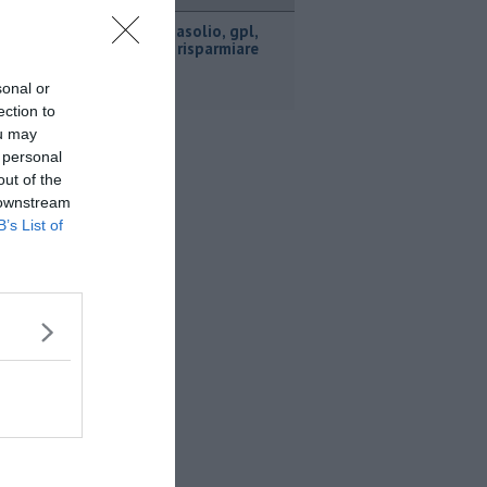
ttualità
​Benzina, gasolio, gpl,
ecco dove risparmiare
sonal or
ection to
ou may
 personal
out of the
 downstream
B’s List of