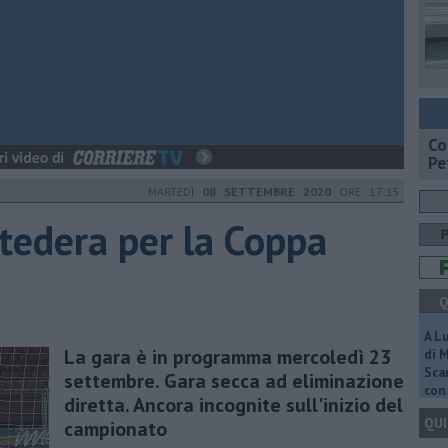
​C
Pe
MARTEDÌ
08 SETTEMBRE 2020
ORE 17:15
tedera per la Coppa
Q
A L
La gara è in programma mercoledì 23
di 
Scar
settembre. Gara secca ad eliminazione
con 
diretta. Ancora incognite sull'inizio del
QUI
campionato