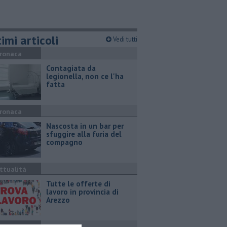
imi articoli
Vedi tutti
ronaca
Contagiata da
legionella, non ce l'ha
fatta
ronaca
Nascosta in un bar per
sfuggire alla furia del
compagno
ttualità
​Tutte le offerte di
lavoro in provincia di
Arezzo