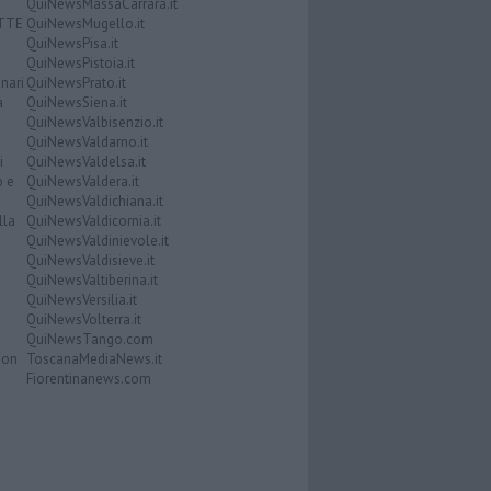
QuiNewsMassaCarrara.it
ATTE
QuiNewsMugello.it
QuiNewsPisa.it
QuiNewsPistoia.it
nari
QuiNewsPrato.it
a
QuiNewsSiena.it
QuiNewsValbisenzio.it
QuiNewsValdarno.it
i
QuiNewsValdelsa.it
o e
QuiNewsValdera.it
QuiNewsValdichiana.it
lla
QuiNewsValdicornia.it
QuiNewsValdinievole.it
QuiNewsValdisieve.it
QuiNewsValtiberina.it
QuiNewsVersilia.it
QuiNewsVolterra.it
QuiNewsTango.com
Don
ToscanaMediaNews.it
Fiorentinanews.com