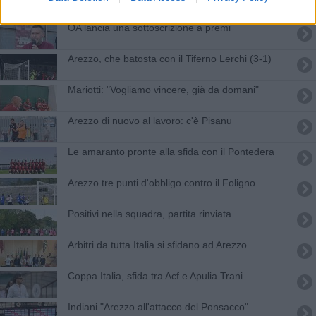
OA lancia una sottoscrizione a premi
Arezzo, che batosta con il Tiferno Lerchi (3-1)
Mariotti: "Vogliamo vincere, già da domani"
Arezzo di nuovo al lavoro: c'è Pisanu
Le amaranto pronte alla sfida con il Pontedera
Arezzo tre punti d'obbligo contro il Foligno
Positivi nella squadra, partita rinviata
Arbitri da tutta Italia si sfidano ad Arezzo
Coppa Italia, sfida tra Acf e Apulia Trani
Indiani "Arezzo all'attacco del Ponsacco"