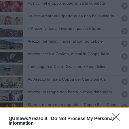
Positivi nel gruppo squadra, salta la partita
Le citte amaranto ripartono da una bella vittoria
L'Arezzo vince a Livorno e passa il turno
Arezzo, terminati i lavori al campo Lebole
Arezzo vince a Orvieto, avanti in Coppa Italia
Tanti auguri a Ciccio Graziani, 70 candeline
Ad Arezzo la nona Coppa dei Campioni Aia
Arezzo un tempo non basta, vittoria rimandata
Karate, un oro e un argento in Coppa Italia Csen
"Bsc Arezzo punta alla promozione in B"
QUInewsArezzo.it -
Do Not Process My Personal
Information