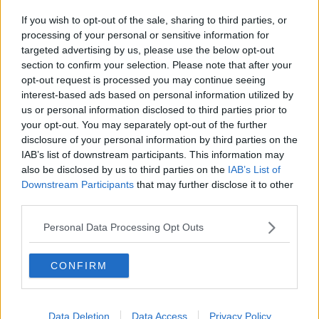
Addio Angelillo, l’angelo dalla faccia sporca
If you wish to opt-out of the sale, sharing to third parties, or
Le Tuscany Series di softball parlano americano
processing of your personal or sensitive information for
targeted advertising by us, please use the below opt-out
section to confirm your selection. Please note that after your
Il Bsc vince le Tuscany Series Under14
opt-out request is processed you may continue seeing
interest-based ads based on personal information utilized by
Bsc sconfitto nella finale di Coppa Italia
us or personal information disclosed to third parties prior to
your opt-out. You may separately opt-out of the further
Il Bsc gioca la sua prima finale di Coppa Italia
disclosure of your personal information by third parties on the
IAB’s list of downstream participants. This information may
Il Bsc presenta le squadre del 2016
also be disclosed by us to third parties on the
IAB’s List of
Downstream Participants
that may further disclose it to other
Di Bari è il nuovo direttore sportivo amaranto
third parties.
​Arezzo-Legnago: arbitra Enrico Maggio di Lodi
Personal Data Processing Opt Outs
​Una terna molto esperta per Legnago-Arezzo
CONFIRM
Karate, Elisa Liguri ancora sul tetto d'Italia
Una grande giornata amaranto con l'Open Day
Data Deletion
Data Access
Privacy Policy