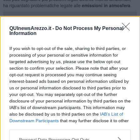
ha riguardato problematiche legate alle
emissioni in atmosfera
.
QUInewsArezzo.it -
Do Not Process My Personal
l dato complessivo dei comuni risulta abbastanza coerente con le
Information
rispettive estensioni territoriali e in effetti il maggior numero è stato
registrato nel Capoluogo, con la sola eccezione del comune di
If you wish to opt-out of the sale, sharing to third parties, or
Terranuova Bracciolini
dove insiste un impianto di notevoli
processing of your personal or sensitive information for
dimensioni per gestione dei rifiuti, sul quale sono pervenute diverse
targeted advertising by us, please use the below opt-out
le segnalazioni per cattivi odori. Le segnalazioni dovute a cattivi
section to confirm your selection. Please note that after your
odori dalla stessa fonte, pervenute nella stessa giornata, non
opt-out request is processed you may continue seeing
comportano l'apertura di più esposti, procedura che potrebbe
interest-based ads based on personal information utilized by
falsare il dato complessivo.
us or personal information disclosed to third parties prior to
Tuttavia tale fenomeno, cioè più segnalazioni per la stessa causa,
your opt-out. You may separately opt-out of the further
anche in zone non immediatamente limitrofe alla fonte, è in lieve
disclosure of your personal information by third parties on the
flessione. Si ritiene che ciò possa derivare dall'adozione di soluzioni
IAB’s list of downstream participants. This information may
tecniche migliorative che in alcuni casi, ad Arezzo come a
also be disclosed by us to third parties on the
IAB’s List of
Terranova Bracciolini, hanno contribuito a contenere il grado e
Downstream Participants
that may further disclose it to other
l'estensione di emissioni maleodoranti.
third parties.
Per la matrice
rumore
, il numero degli esposti pervenuti,
abbastanza stabile negli anni 2013 e 2014, risulta in
sensibile
Personal Data Processing Opt Outs