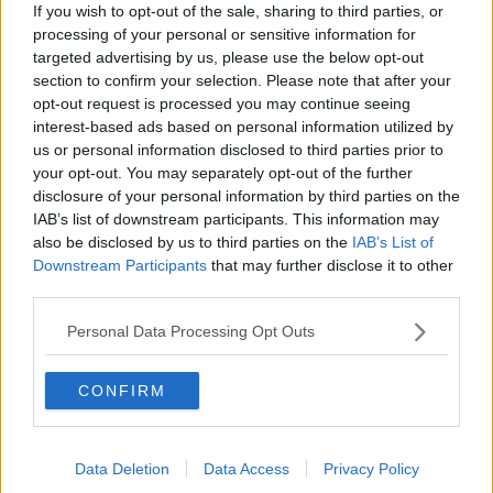
If you wish to opt-out of the sale, sharing to third parties, or
subito la gabbanella bianca per fare i servizi,
Domenico Giani,
34
processing of your personal or sensitive information for
anni di servizio, da anni è componente degli Organi statutari della
targeted advertising by us, please use the below opt-out
Misericordia.
section to confirm your selection. Please note that after your
E poi ancora
Alberto Veracini,
33 anni di servizio, è componente
opt-out request is processed you may continue seeing
del Magistrato,
Francesco Cianchi,
33 anni di servizio,
interest-based ads based on personal information utilized by
attualmente è nel gruppo che cura la professionalità degli altri
us or personal information disclosed to third parties prior to
volontari e infine
Francesco Bartoli,
31 anni di servizio, esempio
your opt-out. You may separately opt-out of the further
per la sua disponibilità
disclosure of your personal information by third parties on the
IAB’s list of downstream participants. This information may
also be disclosed by us to third parties on the
IAB’s List of
Downstream Participants
that may further disclose it to other
«Il nostro grazie –
dice il Governatore della Misericordia
- lo
third parties.
esprimiamo da sempre con il motto “Che Dio te ne renda merito”
ma particolari momenti e situazioni hanno bisogno di essere
Personal Data Processing Opt Outs
celebrati,
senza enfasi, anche perché la fedeltà
al servizio di
carità trovi visibilità per essere di esempio a quanti stanno
condividendo questa meritoria opera.
CONFIRM
E’ esclusivamente a questo fine che la Confederazione Nazionale
delle Misericordie d’Italia ha istituito due tipi di “Onorificenze”: la
Croce al Merito della Carità con diploma, da conferire ai confratelli
Data Deletion
Data Access
Privacy Policy
al raggiungimento dei 50 anni di servizio; la Stella al Merito della