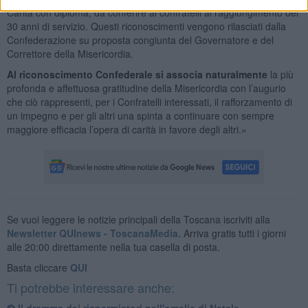
Carità con diploma, da conferire ai confratelli al raggiungimento dei
30 anni di servizio. Questi riconoscimenti vengono rilasciati dalla
Confederazione su proposta congiunta del Governatore e del
Correttore della Misericordia.
Al riconoscimento Confederale si associa naturalmente
la più
profonda e affettuosa gratitudine della Misericordia con l’augurio
che ciò rappresenti, per i Confratelli interessati, il rafforzamento di
un impegno e per gli altri una spinta a continuare con sempre
maggiore efficacia l’opera di carità in favore degli altri.»
Se vuoi leggere le notizie principali della Toscana iscriviti alla
Newsletter QUInews - ToscanaMedia.
Arriva gratis tutti i giorni
alle 20:00 direttamente nella tua casella di posta.
Basta cliccare
QUI
Ti potrebbe interessare anche:
Il dramma dei risparmiatori nell'omelia di Natale