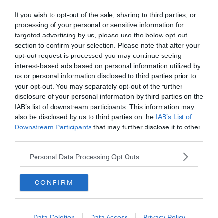
L'arcivescovo celebra 50 anni di sacerdozio
If you wish to opt-out of the sale, sharing to third parties, or
Cuore amaranto, Arezzo vittoria all’ultimo respiro
processing of your personal or sensitive information for
targeted advertising by us, please use the below opt-out
section to confirm your selection. Please note that after your
La lancia d’oro delle Stimmate di San Francesco
opt-out request is processed you may continue seeing
interest-based ads based on personal information utilized by
Va a operarsi con il metadone in tasca
us or personal information disclosed to third parties prior to
your opt-out. You may separately opt-out of the further
Vito Mancuso ad Arezzo per presentare il suo
disclosure of your personal information by third parties on the
libro
IAB’s list of downstream participants. This information may
Conferite le onorificenze della Misericordia
also be disclosed by us to third parties on the
IAB’s List of
Downstream Participants
that may further disclose it to other
L’abbraccio di Narciso
third parties.
Concerto di Natale e Covid, diretta con Cristicchi
Personal Data Processing Opt Outs
L’omelia del vescovo “ricostruiamo il meglio”
CONFIRM
A Rondine un ulivo in memoria di Palatucci
Data Deletion
Data Access
Privacy Policy
"La Cattedrale è il segno dell'unità possibile"