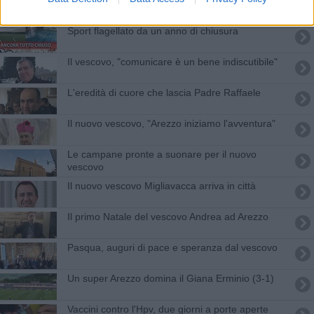
Sport flagellato da un anno di chiusura
Il vescovo, "comunicare è un bene indiscutibile"
L'eredità di cuore che lascia Padre Raffaele
Il nuovo vescovo, "Arezzo iniziamo l'avventura"
Le campane pronte a suonare per il nuovo
vescovo
Il nuovo vescovo Migliavacca arriva in città
Il primo Natale del vescovo Andrea ad Arezzo
Pasqua, auguri di pace e speranza dal vescovo
Un super Arezzo domina il Giana Erminio (3-1)
Vaccini contro l'Hpv, due giorni a porte aperte