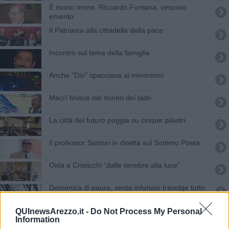
​È morto mons. Riccardo Fontana, vescovo
emerito
Il Patriarca alla cittadella della pace
Incontro sul tema della famiglia
Anche "Dio" spacciava ai minorenni
Macrì finisce nel mirino dei ladri
La città del futuro poggia su cinque pilastri
Il professor Santori in diretta sul Sommo Poeta
Oida e Cristicchi “dalle tenebre alla luce”
Domenica di paura, vento infuriato travolge tutto
La reliquia di Papa Wojtyla per la pace in Ucraina
QUInewsArezzo.it -
Do Not Process My Personal
Information