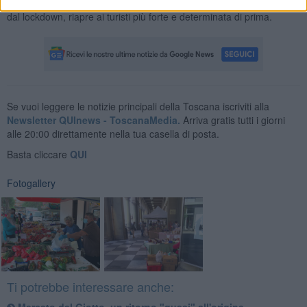
Insomma, Arezzo riparte e nonostante qualche "defezione" dovuta
dal lockdown, riapre ai turisti più forte e determinata di prima.
Se vuoi leggere le notizie principali della Toscana iscriviti alla
Newsletter QUInews - ToscanaMedia.
Arriva gratis tutti i giorni
alle 20:00 direttamente nella tua casella di posta.
Basta cliccare
QUI
Fotogallery
Ti potrebbe interessare anche:
Mercato del Giotto, un ritorno "quasi" all'origine