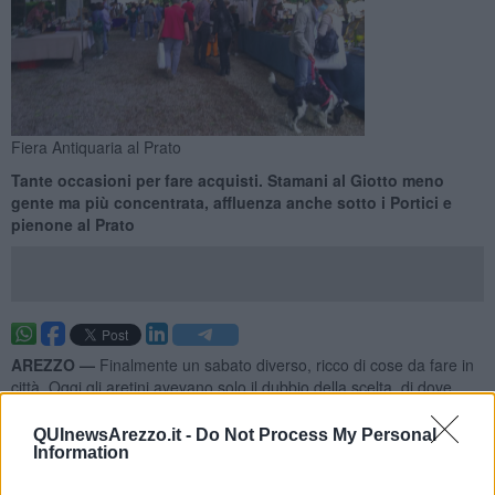
Fiera Antiquaria al Prato
Tante occasioni per fare acquisti. Stamani al Giotto meno
gente ma più concentrata, affluenza anche sotto i Portici e
pienone al Prato
AREZZO —
Finalmente un sabato diverso, ricco di cose da fare in
città. Oggi gli aretini avevano solo il dubbio della scelta, di dove
andare. La mattina è iniziata con il mercato del Giotto che, dopo
due edizioni "allungate" torna alla disposizione abituale. Banchi più
QUInewsArezzo.it -
Do Not Process My Personal
"corti" ma concentrati in base all'antica disposizione. Questo ha
Information
favorito gli acquisti ed evitato quella dispersione tanto lamentata dai