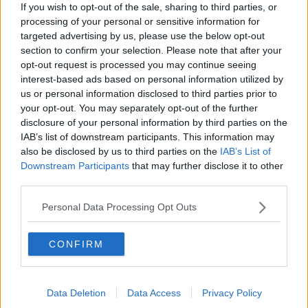
commercianti negli ultimi due sabati. La decisone di raggruppare i
If you wish to opt-out of the sale, sharing to third parties, or
produttori agricoli in via Raffaello Sanzio ha permesso ai clienti di
processing of your personal or sensitive information for
andare a "colpo" sicuro e agli altri commercianti di ritornare nel
targeted advertising by us, please use the below opt-out
aree originali e più familiari ai clienti. Di gente, rispetto alle ultime
section to confirm your selection. Please note that after your
due settimane, ne abbiamo vista meno ma quella che c'era
opt-out request is processed you may continue seeing
sembrava più interessata. Insomma, meno confusione ma più
interest-based ads based on personal information utilized by
affari.
us or personal information disclosed to third parties prior to
Spostandoci verso il centro c'è il Mercatale, dove alcuni produttori
your opt-out. You may separately opt-out of the further
delle vallate vendono prodotti tipici a Km 0. Tra funghi, formaggi e
disclosure of your personal information by third parties on the
salumi, la gente passa in rassegna i 10 banchini posizionati proprio
IAB’s list of downstream participants. This information may
sotto i Portici di via Roma. Ad onor del vero questa mattina non c'è
also be disclosed by us to third parties on the
IAB’s List of
stato il "pienone" ma un modesto e costante flusso di persone.
Downstream Participants
that may further disclose it to other
third parties.
Personal Data Processing Opt Outs
Infine, camminando in salita, si arriva al Prato. Alla Fiera Antiquaria
il flusso di persone è notevole. Tranne per la pausa pranzo il via vai
CONFIRM
di visitatori è continuo. Tantissimi aretini ma anche turisti dall'Italia e
non solo. Nel primissimo pomeriggio abbiamo incrociato, in zona
Pieve, un gruppo di tedeschi che, zaino in spalla e fiato corto,
chiedevano dove era l'Antiquaria.
Data Deletion
Data Access
Privacy Policy