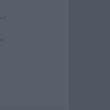
le di
zzi