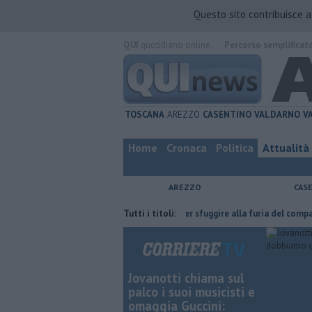
Questo sito contribuisce 
QUI
quotidiano online.
Percorso semplificat
TOSCANA
AREZZO
CASENTINO
VALDARNO
V
Home
Cronaca
Politica
Attualità
AREZZO
CAS
 l'ha fatta
Nascosta in un bar per sfuggire alla furia del compagno
Tutti i titoli:
Jovanotti chiama sul
palco i suoi musicisti e
omaggia Guccini: