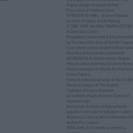
Pagine allegre di Gianni Micheli
Psico-cose di Federica Giusti
VI PRESENTO I MIEI... di Dino Fiumalbi
Le stelle di Astrea di Edit Permay
STORIE VISPE MA NON TROPPO DISTR
di Dario Dal Canto
Progettare il benessere di Erica Fiumalbi
La Toscana della birra di Davide Cappan
Cose strane e posti assurdi di Blue Lam
Storielba di Alessandro Canestrelli
NEURONEWS di Alberto Arturo Vergani
Pensieri della domenica di Libero Ventur
Fauda e balagan di Alfredo De Girolam
Enrico Catassi
Storie di ordinaria umanità di Nicolò Ste
Parole in viaggio di Tito Barbini
Turbative di Franco Bonciani
Lo scrittore sfigato di Enrico Guerrini e
Gordiano Lupi
Raccontare di Gusto di Rubina Rovini
Legalità e non solo di Salvatore Calleri
Shalom La Cultura della Solidarietà di 
Andrea Pio Cristiani
VERSI-AMO di Chi mette al centro la