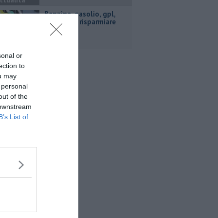
ttualità
​Benzina, gasolio, gpl,
ecco dove risparmiare
sonal or
ection to
ou may
 personal
out of the
 downstream
B’s List of