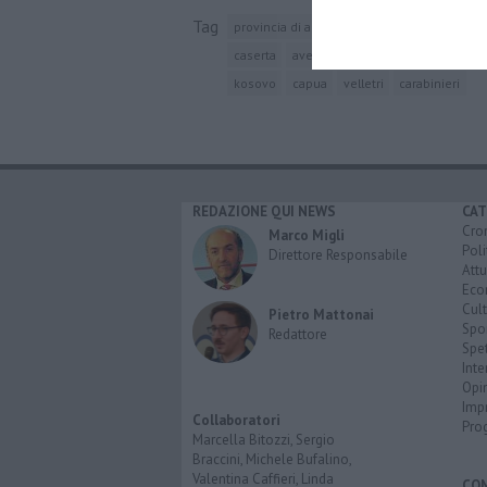
Tag
provincia di arezzo
tenente colonnello
caserta
avellino
tagliacozzo
l'aquila
kosovo
capua
velletri
carabinieri
REDAZIONE QUI NEWS
CAT
Cro
Marco Migli
Poli
Direttore Responsabile
Attu
Eco
Cult
Pietro Mattonai
Spo
Redattore
Spet
Inte
Opi
Imp
Collaboratori
Pro
Marcella Bitozzi, Sergio
Braccini, Michele Bufalino,
Valentina Caffieri, Linda
CO