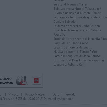
persona
Eureka! di Nausica Manzi
Tabasco senza filtro di Tabasco n.6
Ci vuole un fisico di Michele Campisi
Economia e territorio, da globale a loca
Daniele Salvadori
La dama a scacchi di Carlo Belciani
Due chiacchiere in cucina di Sabrina
Rossello
Storie dell'altro secolo di Marcella Bito
Easy ridere di Dario Greco
Legami d'amore di Malena ...
Musica e dintorni di Fausto Pirìto
Parole milonguere di Maria Caruso
Lo sguardo di Don Armando Zappolini
Leggere di Roberto Cerri
er
|
Privacy
|
Privacy Nielsen
|
Durc
|
Provider
di Firenze n. 5935 del 27.09.2013. Powered by
Aperion.it