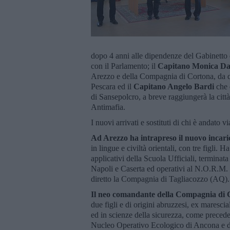
dopo 4 anni alle dipendenze del Gabinetto d
con il Parlamento; il
Capitano Monica Dal
Arezzo e della Compagnia di Cortona, da 
Pescara ed il
Capitano Angelo Bardi
che 
di Sansepolcro, a breve raggiungerà la citt
Antimafia.
I nuovi arrivati e sostituti di chi è andato v
Ad Arezzo ha intrapreso il nuovo incari
in lingue e civiltà orientali, con tre figli. 
applicativi della Scuola Ufficiali, termina
Napoli e Caserta ed operativi al N.O.R.M. d
diretto la Compagnia di Tagliacozzo (AQ).
Il neo comandante della Compagnia di C
due figli e di origini abruzzesi, ex maresci
ed in scienze della sicurezza, come preceden
Nucleo Operativo Ecologico di Ancona e du