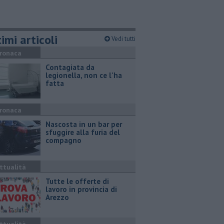
imi articoli
Vedi tutti
ronaca
Contagiata da
legionella, non ce l'ha
fatta
ronaca
Nascosta in un bar per
sfuggire alla furia del
compagno
ttualità
​Tutte le offerte di
lavoro in provincia di
Arezzo