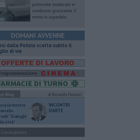
polmonite bilaterale in
condizioni gravissime. E'
morta in ospedale
DOMANI AVVENNE
esi dalla Polizia scatta subito il
glio di via
ui Blog
di Riccardo Ferrucci
INCONTRI
ucca la mostra
D'ARTE
Marcello
selli “Dialoghi
la città"
Condoglianze