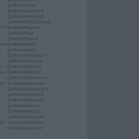
QuiNewsLucca.it
QuiNewsLunigiana.it
QuiNewsMaremma.it
QuiNewsMassaCarrara.it
ATTE
QuiNewsMugello.it
QuiNewsPisa.it
QuiNewsPistoia.it
nari
QuiNewsPrato.it
a
QuiNewsSiena.it
QuiNewsValbisenzio.it
QuiNewsValdarno.it
i
QuiNewsValdelsa.it
o e
QuiNewsValdera.it
QuiNewsValdichiana.it
lla
QuiNewsValdicornia.it
QuiNewsValdinievole.it
QuiNewsValdisieve.it
QuiNewsValtiberina.it
QuiNewsVersilia.it
QuiNewsVolterra.it
QuiNewsTango.com
Don
ToscanaMediaNews.it
Fiorentinanews.com