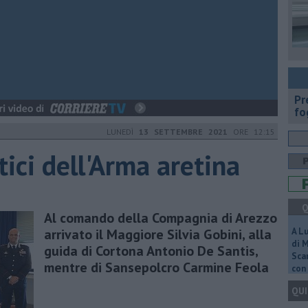
Pr
fo
LUNEDÌ
13 SETTEMBRE 2021
ORE 12:15
tici dell'Arma aretina
Q
Al comando della Compagnia di Arezzo
arrivato il Maggiore Silvia Gobini, alla
A L
di 
guida di Cortona Antonio De Santis,
Scar
mentre di Sansepolcro Carmine Feola
con 
QUI