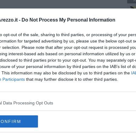
A
 Sansepolcro è il capitano Carmine Feola
, 43 anni, nato a
lo dell’Arma ed ufficiale anch’esso dal 2012. Laureato in
ezzo.it -
Do Not Process My Personal Information
esso il Tutela Patrimonio Culturale, insegnante presso la Scuola
 anni del Nucleo Scorte del Comando Provinciale Carabinieri di
to opt-out of the sale, sharing to third parties, or processing of your per
formation for targeted advertising by us, please use the below opt-out s
r selection. Please note that after your opt-out request is processed y
eing interest-based ads based on personal information utilized by us or
disclosed to third parties prior to your opt-out. You may separately opt-
losure of your personal information by third parties on the IAB’s list of
. This information may also be disclosed by us to third parties on the
IA
oscana iscriviti alla
Newsletter QUInews - ToscanaMedia.
Participants
that may further disclose it to other third parties.
amente nella tua casella di posta.
l Data Processing Opt Outs
e, chiuso
el casolare
CONFIRM
ali alla moda