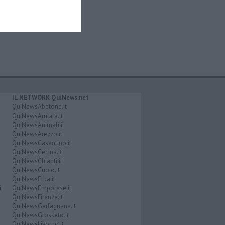
IL NETWORK QuiNews.net
QuiNewsAbetone.it
QuiNewsAmiata.it
QuiNewsAnimali.it
QuiNewsArezzo.it
QuiNewsCasentino.it
QuiNewsCecina.it
QuiNewsChianti.it
QuiNewsCuoio.it
QuiNewsElba.it
i
QuiNewsEmpolese.it
QuiNewsFirenze.it
QuiNewsGarfagnana.it
QuiNewsGrosseto.it
QuiNewsLivorno.it