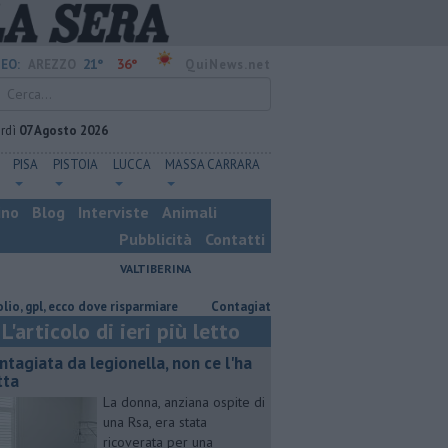
21°
36°
EO:
AREZZO
QuiNews.net
rdì
07 Agosto 2026
PISA
PISTOIA
LUCCA
MASSA CARRARA
ino
Blog
Interviste
Animali
Pubblicità
Contatti
VALTIBERINA
, ecco dove risparmiare
Contagiata da legionella, non ce l'ha fatta
L'articolo di ieri più letto
ntagiata da legionella, non ce l'ha
tta
La donna, anziana ospite di
una Rsa, era stata
ricoverata per una