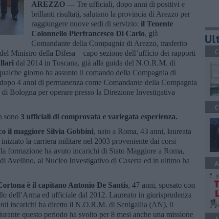
AREZZO —
Tre ufficiali, dopo anni di positivi e
brillanti risultati, salutano la provincia di Arezzo per
raggiungere nuove sedi di servizio:
il Tenente
Colonnello Pierfrancesco Di Carlo
, già
Ult
Comandante della Compagnia di Arezzo, trasferito
C
el Ministro della Difesa – capo sezione dell’ufficio dei rapporti
lari
dal 2014 in Toscana, già alla guida del N.O.R.M. di
qualche giorno ha assunto il comando della Compagnia di
dopo 4 anni di permanenza come Comandante della Compagnia
à di Bologna per operare presso la Direzione Investigativa
C
ia sono
3 ufficiali di comprovata e variegata esperienza.
co il maggiore Silvia Gobbini
, nato a Roma, 43 anni, laureata
Ha iniziato la carriera militare nel 2003 proveniente dai corsi
ta la formazione ha avuto incarichi di Stato Maggiore a Roma,
i Avellino, al Nucleo Investigativo di Caserta ed in ultimo ha
A
ortona è il capitano Antonio De Santis
, 47 anni, sposato con
allo dell’Arma ed ufficiale dal 2012. Laureato in giurisprudenza
ti incarichi ha diretto il N.O.R.M. di Senigallia (AN), il
rante questo periodo ha svolto per 8 mesi anche una missione