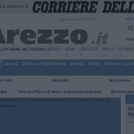
alla audience di
o
Aggiornato alle 18:55
MET
Vene
ALDICHIANA
VALTIBERINA
FIRENZE
SIENA
GROSSETO
PRATO
LIVORNO
Lavoro
Cultura e Spettacolo
Eventi
Sport
Giostra Sarac
ENTINO
VALDARNO
VALDICHIANA
​Tutte le offerte di lavoro in provincia di Arezzo
​Benzina, gasolio, gpl
Co
fa