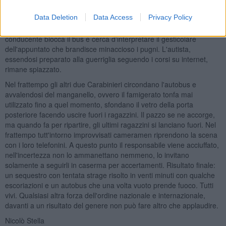
strade dei paesi. Tre meridionali che quando vedono "i picciriddi" in
Data Deletion
Data Access
Privacy Policy
pericolo si trasformano in super uomini e con manovra fulminea
sterzano davanti all'autobus e lo costringono a fermarsi. Il
conducente blocca il bus e cerca d'interpretare il gesticolare
dell'appuntato che brandisce minaccioso i pugni. L'autista,
essendosi preparato alla guerriglia seguendo i corsi su internet,
rimane spiazzato.
Nel frattempo gli altri due Carabinieri circondano l'autobus e
avvalendosi del manganello, ovvero il famigerato tonfa mai
utilizzato fino a quel momento, sfondano il vetro della porta
posteriore facendo uscire fuori i ragazzini. Il pazzo se ne accorge,
ma quando fa per ripartire, gli ultimi ragazzini si lanciano fuori. Nel
frattempo tutt'intorno improvvisati cameramen riprendono la scena
con i loro telefonini. A questo punto il responsabile viene acciuffato,
nell'incertezza non lo ammanettano nemmeno, lo invitano
solamente a seguirli in caserma per accertamenti. Risultato finale:
un sequestro con tentata strage risolto in venti minuti con qualche
escoriazioni e un autobus che una volta vuoto prende fuoco. Tutti
vivi. Qualsiasi altra forza dell'ordine nazionale e internazionale,
davanti a un risultato del genere non può fare altro che applaudire.
Nicolò Stella