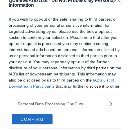
QUInewsArezzo.it -
Do Not Process My Personal
una guerra preventiva nei confronti della Nazione che aveva dato i
Information
natali al responsabile dell'azione criminale. In Francia avrebbero
scoperto il fatto quando ormai l'autobus era all'interno
If you wish to opt-out of the sale, sharing to third parties, or
dell'aeroporto, diretto contro un aereo in fase di atterraggio. La
processing of your personal or sensitive information for
Polizia territoriale e la Gendarmeria avrebbero litigato a lungo sulla
targeted advertising by us, please use the below opt-out
competenza tanto da dover interpellare il Presidente, che sentito il
section to confirm your selection. Please note that after your
suo Consigliere personale, avrebbe deciso di non decidere.
opt-out request is processed you may continue seeing
In Russia si sarebbe fatto intervenire i reparti speciali dell'Armata
interest-based ads based on personal information utilized by
Rossa e i servizi segreti del disciolto KGB. In Israele lo avrebbero
us or personal information disclosed to third parties prior to
ritenuto un attacco nei confronti del sionismo e avrebbero fatto
your opt-out. You may separately opt-out of the further
intervenire gli agenti del “Mossad” armati delle loro Beretta calibro
disclosure of your personal information by third parties on the
22 a canna lunga. In Italia, niente di tutto questo. La mattina del 20
IAB’s list of downstream participants. This information may
marzo 2019, l'operatore dei Carabinieri della centrale di Crema che
also be disclosed by us to third parties on the
IAB’s List of
aveva ricevuto l'allarme, aveva a disposizione solo una Renault
Downstream Participants
that may further disclose it to other
Clio, non blindata, della Stazione Carabinieri di San Donato
third parties.
Milanese. A bordo c'erano un appuntato, un carabiniere scelto e un
carabiniere semplice. Tutti pugliesi e tutti in attesa della risposta
Personal Data Processing Opt Outs
sulla loro domanda di trasferimento. Vogliono ritornare a Ostuni,
dove prima neanche si conoscevano. Le loro mogli a casa, i figli a
scuola. Gente normale con berretto e bandoliera e scarpette da
CONFIRM
ballerini. Non sono i GIS del Tuscania non sono i Nocs della Polizia
di Stato, sono i classici carabinieri che incontriamo tutti giorni per le