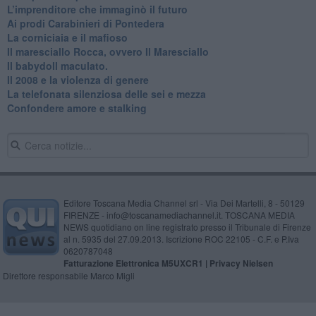
​L’imprenditore che immaginò il futuro
Ai prodi Carabinieri di Pontedera
​La corniciaia e il mafioso
Il maresciallo Rocca, ovvero Il Maresciallo
​Il babydoll maculato.
​Il 2008 e la violenza di genere
La telefonata silenziosa delle sei e mezza
​Confondere amore e stalking
Editore Toscana Media Channel srl - Via Dei Martelli, 8 - 50129
FIRENZE - info@toscanamediachannel.it. TOSCANA MEDIA
NEWS quotidiano on line registrato presso il Tribunale di Firenze
al n. 5935 del 27.09.2013. Iscrizione ROC 22105 - C.F. e P.Iva
0620787048
Fatturazione Elettronica M5UXCR1 |
Privacy Nielsen
Direttore responsabile Marco Migli