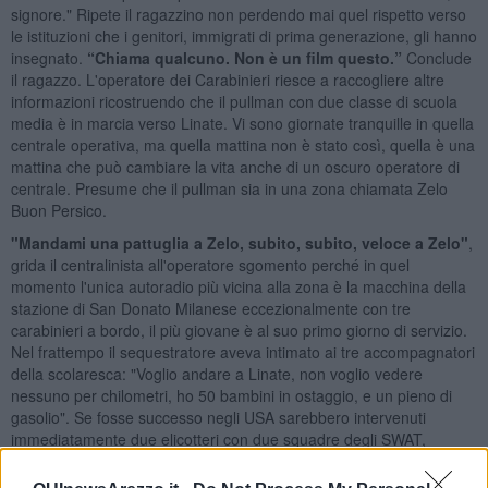
signore." Ripete il ragazzino non perdendo mai quel rispetto verso
le istituzioni che i genitori, immigrati di prima generazione, gli hanno
insegnato.
“Chiama qualcuno. Non è un film questo.”
Conclude
il ragazzo. L'operatore dei Carabinieri riesce a raccogliere altre
informazioni ricostruendo che il pullman con due classe di scuola
media è in marcia verso Linate. Vi sono giornate tranquille in quella
centrale operativa, ma quella mattina non è stato così, quella è una
mattina che può cambiare la vita anche di un oscuro operatore di
centrale. Presume che il pullman sia in una zona chiamata Zelo
Buon Persico.
"Mandami una pattuglia a Zelo, subito, subito, veloce a Zelo"
,
grida il centralinista all'operatore sgomento perché in quel
momento l'unica autoradio più vicina alla zona è la macchina della
stazione di San Donato Milanese eccezionalmente con tre
carabinieri a bordo, il più giovane è al suo primo giorno di servizio.
Nel frattempo il sequestratore aveva intimato ai tre accompagnatori
della scolaresca: "Voglio andare a Linate, non voglio vedere
nessuno per chilometri, ho 50 bambini in ostaggio, e un pieno di
gasolio". Se fosse successo negli USA sarebbero intervenuti
immediatamente due elicotteri con due squadre degli SWAT,
avrebbero evacuato l'aeroporto, bloccato lo spazio aereo, sino
all'arrivo di due negoziatori e quattro tiratori scelti. Poi ne seguiva