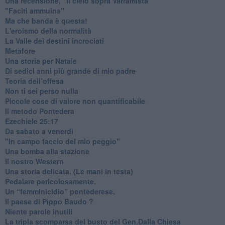
Una recensione, "Il cielo sopra Varramista"
​"Faciti ammuina"
Ma che banda è questa!
L'eroismo della normalità
​La Valle dei destini incrociati
Metafore
​Una storia per Natale
​Di sedici anni più grande di mio padre
Teoria dell’offesa
​Non ti sei perso nulla
​Piccole cose di valore non quantificabile
​Il metodo Pontedera
​Ezechiele 25:17
Da sabato a venerdì
"In campo faccio del mio peggio"
Una bomba alla stazione
Il nostro Western
Una storia delicata. (Le mani in testa)
Pedalare pericolosamente.
Un “femminicidio” pontederese.
Il paese di Pippo Baudo ?
Niente parole inutili
La tripla scomparsa del busto del Gen.Dalla Chiesa