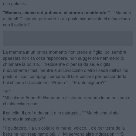
e la palestra.
"Mamma, siamo sul pullman, ci stanno uccidendo."
- "Mamma
aiutami! Ci stanno portando in un posto sconosciuto ci minacciano
con il coltello!"
La mamma in un prima momento non crede al figlio, poi sembra
spaesata non sa cosa rispondere, non suggerisce nemmeno di
chiamare la polizia. Il tredicenne ci pensa da sé, e digita
nuovamente i tasti mentre è accovacciato dietro i sedili dell'ultimo
posto e i suoi compagni cercano di fare caciara per nasconderlo.
Lui chiama i Carabinieri. “Pronto.” – “Pronto signore?”
“Si.”
"Mi chiamo Adam El Hamame e ci stanno rapendo in un pullman e
ci minacciano con
il coltello. Il prof è davanti, è in ostaggio..." "Ma chi che vi sta
tenendo in ostaggio?"
"Il guidatore. Ha un coltello in mano, veloce... c'è per terra della
benzina non respiriamo più..." "Mi servono altre indicazioni." "Si,