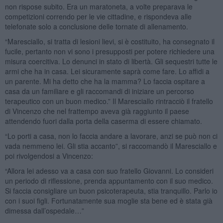
non rispose subito. Era un maratoneta, a volte preparava le
competizioni correndo per le vie cittadine, e rispondeva alle
telefonate solo a conclusione delle tornate di allenamento.
“Maresciallo, si tratta di lesioni lievi, si è costituito, ha consegnato il
fucile, pertanto non vi sono i presupposti per potere richiedere una
misura coercitiva. Lo denunci in stato di libertà. Gli sequestri tutte le
armi che ha in casa. Lei sicuramente saprà come fare. Lo affidi a
un parente. Mi ha detto che ha la mamma? Lo faccia ospitare a
casa da un familiare e gli raccomandi di iniziare un percorso
terapeutico con un buon medico.” Il Maresciallo rintracciò il fratello
di Vincenzo che nel frattempo aveva già raggiunto il paese
attendendo fuori dalla porta della caserma di essere chiamato.
“Lo porti a casa, non lo faccia andare a lavorare, anzi se può non ci
vada nemmeno lei. Gli stia accanto”, si raccomandò il Maresciallo e
poi rivolgendosi a Vincenzo:
“Allora lei adesso va a casa con suo fratello Giovanni. Lo consideri
un periodo di riflessione, prenda appuntamento con il suo medico.
Si faccia consigliare un buon psicoterapeuta, stia tranquillo. Parlo io
con i suoi figli. Fortunatamente sua moglie sta bene ed è stata già
dimessa dall’ospedale…”