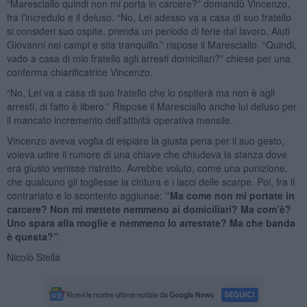
“Maresciallo quindi non mi porta in carcere?” domandò Vincenzo,
fra l’incredulo e il deluso. “No, Lei adesso va a casa di suo fratello
si consideri suo ospite, prenda un periodo di ferie dal lavoro. Aiuti
Giovanni nei campi e stia tranquillo.” rispose il Maresciallo. “Quindi,
vado a casa di mio fratello agli arresti domiciliari?” chiese per una
conferma chiarificatrice Vincenzo.
“No, Lei va a casa di suo fratello che lo ospiterà ma non è agli
arresti, di fatto è libero.” Rispose il Maresciallo anche lui deluso per
il mancato incremento dell’attività operativa mensile.
Vincenzo aveva voglia di espiare la giusta pena per il suo gesto,
voleva udire il rumore di una chiave che chiudeva la stanza dove
era giusto venisse ristretto. Avrebbe voluto, come una punizione,
che qualcuno gli togliesse la cintura e i lacci delle scarpe. Poi, fra il
contrariato e lo scontento aggiunse:
“Ma come non mi portate in
carcere? Non mi mettete nemmeno ai domiciliari? Ma com’è?
Uno spara alla moglie e nemmeno lo arrestate? Ma che banda
è questa?”
.
Nicolò Stella