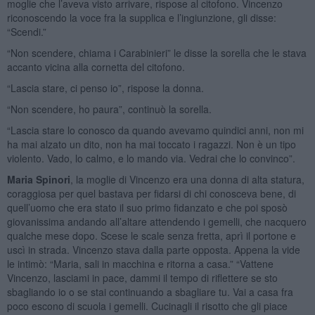
moglie che l’aveva visto arrivare, rispose al citofono. Vincenzo
riconoscendo la voce fra la supplica e l’ingiunzione, gli disse:
“Scendi.”
“Non scendere, chiama i Carabinieri” le disse la sorella che le stava
accanto vicina alla cornetta del citofono.
“Lascia stare, ci penso io”, rispose la donna.
“Non scendere, ho paura”, continuò la sorella.
“Lascia stare lo conosco da quando avevamo quindici anni, non mi
ha mai alzato un dito, non ha mai toccato i ragazzi. Non è un tipo
violento. Vado, lo calmo, e lo mando via. Vedrai che lo convinco”.
Maria Spinori
, la moglie di Vincenzo era una donna di alta statura,
coraggiosa per quel bastava per fidarsi di chi conosceva bene, di
quell’uomo che era stato il suo primo fidanzato e che poi sposò
giovanissima andando all’altare attendendo i gemelli, che nacquero
qualche mese dopo. Scese le scale senza fretta, aprì il portone e
uscì in strada. Vincenzo stava dalla parte opposta. Appena la vide
le intimò: “Maria, sali in macchina e ritorna a casa.” “Vattene
Vincenzo, lasciami in pace, dammi il tempo di riflettere se sto
sbagliando io o se stai continuando a sbagliare tu. Vai a casa fra
poco escono di scuola i gemelli. Cucinagli il risotto che gli piace