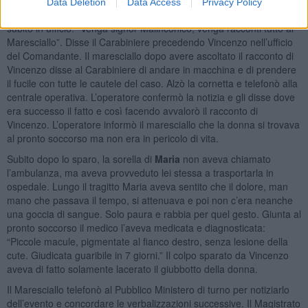
dell’alloggio di servizio, chiamò il Maresciallo. “Scenda c’è un tizio
Data Deletion
Data Access
Privacy Policy
che dice di avere sparato alla moglie.” Il maresciallo si precipitò
subito in ufficio. “Venga signor Malinconico, venga racconti tutto al
Maresciallo”. Disse il Carabiniere precedendo Vincenzo nell’ufficio
del Comandante. Il maresciallo dopo avere ascoltato il racconto di
Vincenzo disse al Carabiniere di andare in macchina e di prendere
il fucile con tutte le cautele del caso. Alzò la cornetta e telefonò alla
centrale operativa. L’operatore confermò la notizia e gli disse dove
era successo il fatto e così facendo avvalorò il racconto di
Vincenzo. L’operatore informò il maresciallo che la donna si trovava
al pronto soccorso ma non era in pericolo di vita.
Subito dopo lo sparo, la sorella di
Maria
non aveva chiamato
l’ambulanza, ma aveva provveduto lei stessa a trasportarla in
ospedale. Lungo il tragitto Maria aveva sentito che il dolore, man
mano che passava il tempo, si attenuava e poi non c’era neanche
una goccia di sangue. Solo paura e rabbia per quel gesto. Giunta al
pronto soccorso il medico l’aveva medicata e diagnosticata:
“Piccole macule, pigmentate al fianco destro, senza lesione della
cute. Giudicata guaribile in 7 giorni.” Il colpo sparato da Vincenzo
aveva di fatto solamente lacerato il giubbotto della donna.
Il Maresciallo telefonò al Pubblico Ministero di turno per notiziarlo
dell’evento e concordare le verbalizzazioni successive. Il Magistrato