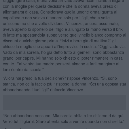
raggiungere casa, e una volta arrivato aveva ricominciato a litigare
con la moglie per quella decisione che la donna aveva preso di
allontanarsi di casa. Considerava quella unione ormai giunta al
capolinea e non voleva rimanere solo per i figli, che a volte
uniscono ma che a volte dividono. Vincenzo, ancora assonnato,
aveva aperto lo sportello del frigo e allungato la mano verso il brik
di latte ma spostandola subito verso quel vinello bianco comprato al
discount qualche giorno prima. “Inizi a bere già di mattina?” gli
chiese la moglie che apparì all’improvviso in cucina. “Oggi vado via.
Vado da mia sorella, ho già detto tutto ai gemelli, sono abbastanza
grandi per capire. Mi hanno solo chiesto di poter rimanere in casa
con te. Fai venire tua madre penserà almeno a farli mangiare al
loro rientro da scuola.”
“Allora hai preso la tua decisione?” rispose Vincenzo. “Sì, sono
stanca, non ce la faccio più!” rispose la donna. “Sei una egoista stai
abbandonando i tuoi figli” rinfacciò Vincenzo.
“Non abbandono nessuno. Mia sorella abita a tre chilometri da qui.
Verrò tutti i giorni. Starò attenta solo a venire quando non ci sei tu.”