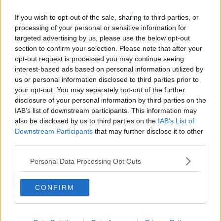
spiegargli e chiedergli scusa. Lungo il tragitto cambiò idea e decise
If you wish to opt-out of the sale, sharing to third parties, or
di andare a trovare l’anziana madre che ultimamente aveva
processing of your personal or sensitive information for
trascurato: sicuramente avrebbe avuto un rimprovero da fargli ma
anche una parola di conforto. Infine si fermò davanti alla Caserma
targeted advertising by us, please use the below opt-out
dei Carabinieri. Suonò a lungo alla porta della Caserma. “Questi
section to confirm your selection. Please note that after your
non ci sono mai” pensò, prendendo in contemporanea il cellulare
opt-out request is processed you may continue seeing
per comporre il 112 e spiegare la sua intenzione di costituirsi.
interest-based ads based on personal information utilized by
Aveva sparato alla moglie. Voleva essere arrestato così com’era
us or personal information disclosed to third parties prior to
giusto che fosse. La porta della caserma si aprì all’improvviso e
your opt-out. You may separately opt-out of the further
apparve un ragazzo, un giovane Carabinieri di leva, forse aveva
disclosure of your personal information by third parties on the
potuto avere vent’anni, qualcuno in più dei sui figli. Accennò con il
IAB’s list of downstream participants. This information may
viso per conoscere il motivo della sua visita. “Sì mi dica?” domandò
also be disclosed by us to third parties on the
IAB’s List of
il Carabiniere. “Ho sparato a mia moglie, sono venuto per essere
Downstream Participants
that may further disclose it to other
arrestato. In macchina c’è il fucile” rispose Vincenzo.
third parties.
“Ecco ci voleva pure questo stamattina” pensò il Carabiniere
Personal Data Processing Opt Outs
prevedendo il rinvio, a data da destinarsi, del suo permesso
settimanale.
“Entri e si sieda qui.” disse il Carabiniere indicandogli una poltrona
CONFIRM
in similpelle, color mosto rancido.
Il Carabiniere si allontanò e dalle trombe delle scale interne