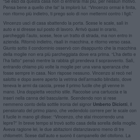
“Se esci da questa casa non ci entrerai mai più, per nessun motivo.
Pensa bene a quello che fai” la implorò lui. “Vincenzo ormai è finita,
non ritorno più indietro, ti prego solo di non mettermi contro i figli.”
Vincenzo uscì di casa sbattendo la porta. Scese le scale, salì in
auto e si diresse sul posto di lavoro. Arrivò quasi in orario,
parcheggiò l’auto, scese, fece un tratto di strada, ma non entro in
azienda. Ritornò indietro, risalì in macchina, e ritorno verso casa.
Giunto sotto il condominio osservò con disappunto che la macchina
della moglie non era più parcheggiata dove era prima. “L’ha detto e
l’ha fatto” pensò mentre la rabbia gli prendeva il sopravvento. Salì,
entrando chiamo più volte la moglie per una vana speranza che
fosse sempre in casa. Non rispose nessuno. Vincenzo si recò nel
salotto e dopo avere aperto la vetrina dell’armadio blindato, dove
teneva le armi da caccia, prese il primo fucile che gli venne in
mano. Una doppietta vecchio stile. Raccolse una cartuccia e la
inserì nella canna del basculante. Scendendo non si rese
nemmeno conto della sottile ironia del signor
Umberto Diciotti
, il
pensionato del primo piano, che vedendolo correre per le scale con
il fucile in mano gli disse: “Vincenzo, che stai rincorrendo una
lepre?” In breve tempo si trovò sotto casa della sorella della moglie.
Aveva ragione lei, le due abitazioni distanziavano meno di tre
chilometri. Scese dall’auto e suonò il campanello del citofono. La