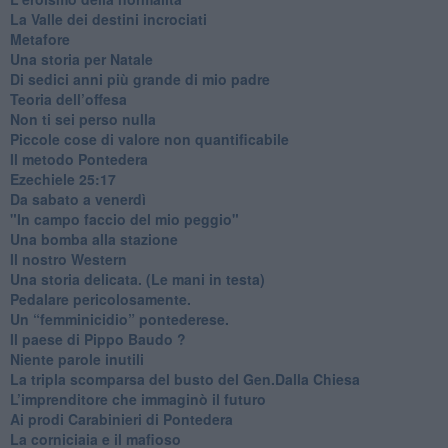
​La Valle dei destini incrociati
Metafore
​Una storia per Natale
​Di sedici anni più grande di mio padre
Teoria dell’offesa
​Non ti sei perso nulla
​Piccole cose di valore non quantificabile
​Il metodo Pontedera
​Ezechiele 25:17
Da sabato a venerdì
"In campo faccio del mio peggio"
Una bomba alla stazione
Il nostro Western
Una storia delicata. (Le mani in testa)
Pedalare pericolosamente.
Un “femminicidio” pontederese.
Il paese di Pippo Baudo ?
Niente parole inutili
La tripla scomparsa del busto del Gen.Dalla Chiesa
​L’imprenditore che immaginò il futuro
Ai prodi Carabinieri di Pontedera
​La corniciaia e il mafioso