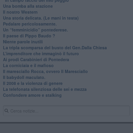
Una bomba alla stazione
Il nostro Western
Una storia delicata. (Le mani in testa)
Pedalare pericolosamente.
Un “femminicidio” pontederese.
Il paese di Pippo Baudo ?
Niente parole inutili
La tripla scomparsa del busto del Gen.Dalla Chiesa
​L’imprenditore che immaginò il futuro
Ai prodi Carabinieri di Pontedera
​La corniciaia e il mafioso
Il maresciallo Rocca, ovvero Il Maresciallo
​Il babydoll maculato.
​Il 2008 e la violenza di genere
La telefonata silenziosa delle sei e mezza
​Confondere amore e stalking