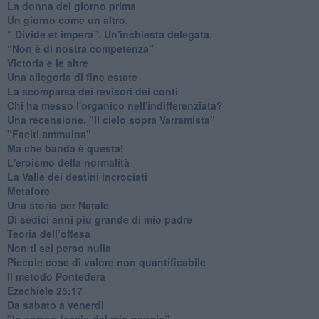
​La donna del giorno prima
​Un giorno come un altro.
​“ Divide et impera”. Un'inchiesta delegata.
“Non è di nostra competenza”
​Victoria e le altre
Una allegoria di fine estate
La scomparsa dei revisori dei conti
Chi ha messo l'organico nell'indifferenziata?
Una recensione, "Il cielo sopra Varramista"
​"Faciti ammuina"
Ma che banda è questa!
L'eroismo della normalità
​La Valle dei destini incrociati
Metafore
​Una storia per Natale
​Di sedici anni più grande di mio padre
Teoria dell’offesa
​Non ti sei perso nulla
​Piccole cose di valore non quantificabile
​Il metodo Pontedera
​Ezechiele 25:17
Da sabato a venerdì
"In campo faccio del mio peggio"