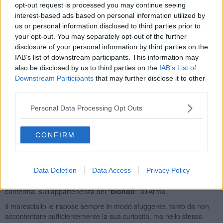
L’uomo chiese subito della seconda stampa ma con stupore la
opt-out request is processed you may continue seeing
corniciaia rispose di averne ricevuta solo una e quella aveva
interest-based ads based on personal information utilized by
incorniciato.
us or personal information disclosed to third parties prior to
“Il biondo”
da subito si mostrò sgarbato e minaccioso intimando
your opt-out. You may separately opt-out of the further
alla donna di cercare immediatamente la seconda stampa. La
disclosure of your personal information by third parties on the
negoziante, ancorché contrariata per i modi scortesi, si metteva alla
IAB’s list of downstream participants. This information may
ricerca della stampa mancante anche dietro il banco dove di
also be disclosed by us to third parties on the
IAB’s List of
consueto appoggiava il lavoro da eseguire.
Downstream Participants
that may further disclose it to other
third parties.
“Il biondo”
proseguì nelle sue elucubrazioni intimidatorie
chiedendo che venissero effettuate nuove ricerche e nel medesimo
Personal Data Processing Opt Outs
tempo la spaventava con cronache del suo paese dove,
raccontava:
“un negozio di cornici ha lo stesso costo di un
accendino”
.
CONFIRM
Lasciando poi la bottega con il proposito di ritornare.
La corniciaia fu tranquillizzata non solo dalla presenza del
Data Deletion
Data Access
Privacy Policy
maresciallo ma soprattutto dall’assicurazione che
“il biondo”
non
sarebbe più ritornato. La stessa domandò più volte, chiedendo
conferma, sull’appartenenza del “
biondo”
all’Arma.
Il maresciallo le rispose sempre in modo sfuggente, tanto da non
accontentare sufficientemente la sua curiosità, ma nello stesso