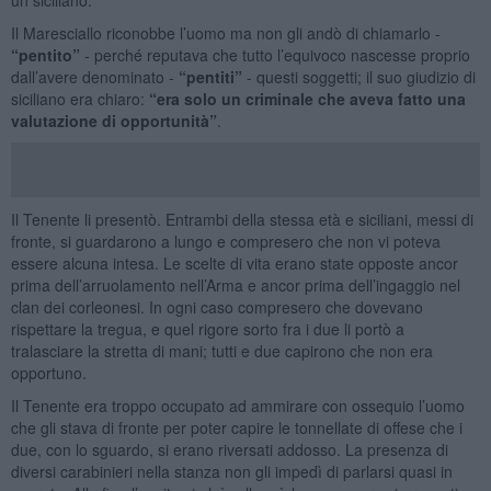
Il Maresciallo riconobbe l’uomo ma non gli andò di chiamarlo -
“pentito”
- perché reputava che tutto l’equivoco nascesse proprio
dall’avere denominato -
“pentiti”
- questi soggetti; il suo giudizio di
siciliano era chiaro:
“era solo un criminale che aveva fatto una
valutazione di opportunità”
.
Il Tenente li presentò. Entrambi della stessa età e siciliani, messi di
fronte, si guardarono a lungo e compresero che non vi poteva
essere alcuna intesa. Le scelte di vita erano state opposte ancor
prima dell’arruolamento nell’Arma e ancor prima dell’ingaggio nel
clan dei corleonesi. In ogni caso compresero che dovevano
rispettare la tregua, e quel rigore sorto fra i due li portò a
tralasciare la stretta di mani; tutti e due capirono che non era
opportuno.
Il Tenente era troppo occupato ad ammirare con ossequio l’uomo
che gli stava di fronte per poter capire le tonnellate di offese che i
due, con lo sguardo, si erano riversati addosso. La presenza di
diversi carabinieri nella stanza non gli impedì di parlarsi quasi in