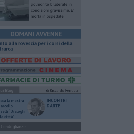
polmonite bilaterale in
condizioni gravissime. E'
morta in ospedale
DOMANI AVVENNE
onto alla rovescia per i corsi della
trarca
ui Blog
di Riccardo Ferrucci
INCONTRI
ucca la mostra
D'ARTE
Marcello
selli “Dialoghi
la città"
Condoglianze