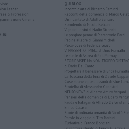
rviste
QUI BLOG
nion Leader
Incontri d'arte di Riccardo Ferrucci
rese & Professioni
Racconti della domenica di Marco Celat
grammazione Cinema
Disincantato di Adolfo Santoro
Sorridendo di Nicola Belcari
Vignaioli e vini di Nadio Stronchi
MUNI
Le pregiate penne di Pierantonio Pardi
Pagine allegre di Gianni Micheli
Psico-cose di Federica Giusti
VI PRESENTO I MIEI... di Dino Fiumalbi
Le stelle di Astrea di Edit Permay
STORIE VISPE MA NON TROPPO DISTR
di Dario Dal Canto
Progettare il benessere di Erica Fiumalbi
La Toscana della birra di Davide Cappan
Cose strane e posti assurdi di Blue Lam
Storielba di Alessandro Canestrelli
NEURONEWS di Alberto Arturo Vergani
Pensieri della domenica di Libero Ventur
Fauda e balagan di Alfredo De Girolam
Enrico Catassi
Storie di ordinaria umanità di Nicolò Ste
Parole in viaggio di Tito Barbini
Turbative di Franco Bonciani
Lo scrittore sfigato di Enrico Guerrini e