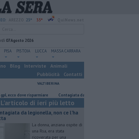
23°
35°
EO:
AREZZO
QuiNews.net
rdì
07 Agosto 2026
PISA
PISTOIA
LUCCA
MASSA CARRARA
ino
Blog
Interviste
Animali
Pubblicità
Contatti
VALTIBERINA
co dove risparmiare
Contagiata da legionella, non ce l'ha fatta
Nasc
L'articolo di ieri più letto
ntagiata da legionella, non ce l'ha
tta
La donna, anziana ospite di
una Rsa, era stata
ricoverata per una