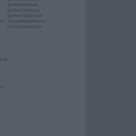
QuiNewsVersilia.it
QuiNewsVolterra.it
QuiNewsTango.com
Don
ToscanaMediaNews.it
Fiorentinanews.com
le di
zzi