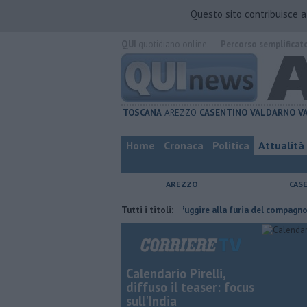
Questo sito contribuisce 
QUI
quotidiano online.
Percorso semplificat
TOSCANA
AREZZO
CASENTINO
VALDARNO
V
Home
Cronaca
Politica
Attualità
AREZZO
CAS
a fatta
Nascosta in un bar per sfuggire alla furia del compagno
Tutti i titoli:
​Tu
Calendario Pirelli,
diffuso il teaser: focus
sull'India