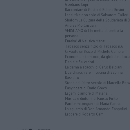
Gordiano Lupi
Raccontare di Gusto di Rubina Rovini
Legalità e non solo di Salvatore Calleri
Shalom La Cultura della Solidarietà di 
Andrea Pio Cristiani
VERSI-AMO di Chi mette al centro la
persona
Eureka! di Nausica Manzi
Tabasco senza filtro di Tabasco n.6
Ci vuole un fisico di Michele Campisi
Economia e territorio, da globale a loca
Daniele Salvadori
La dama a scacchi di Carlo Belciani
Due chiacchiere in cucina di Sabrina
Rossello
Storie dell'altro secolo di Marcella Bito
Easy ridere di Dario Greco
Legami d'amore di Malena ...
Musica e dintorni di Fausto Pirìto
Parole milonguere di Maria Caruso
Lo sguardo di Don Armando Zappolini
Leggere di Roberto Cerri