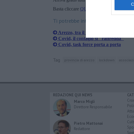
Basta cliccare
QUI
Ti potrebbe interessare anche:
Arezzo, tra il rosso Covid e il nero de
Covid, il contagio si "raffredda"
​Covid, task force porta a porta
Tag
provincia di arezzo
lockdown
associazi
REDAZIONE QUI NEWS
CAT
Cro
Marco Migli
Poli
Direttore Responsabile
Attu
Eco
Cult
Pietro Mattonai
Spo
Redattore
Spet