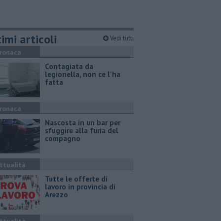
imi articoli
Vedi tutti
ronaca
Contagiata da
legionella, non ce l'ha
fatta
ronaca
Nascosta in un bar per
sfuggire alla furia del
compagno
ttualità
​Tutte le offerte di
lavoro in provincia di
Arezzo