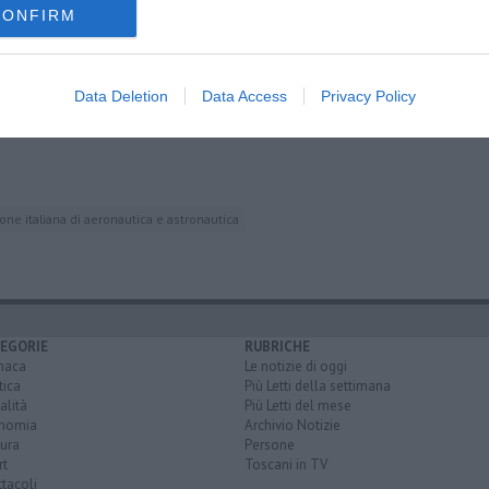
CONFIRM
Data Deletion
Data Access
Privacy Policy
ll'economia
one italiana di aeronautica e astronautica
EGORIE
RUBRICHE
naca
Le notizie di oggi
tica
Più Letti della settimana
alità
Più Letti del mese
nomia
Archivio Notizie
ura
Persone
rt
Toscani in TV
tacoli