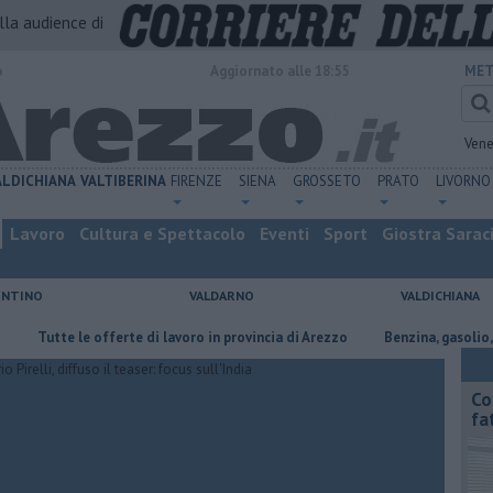
alla audience di
o
Aggiornato alle 18:55
MET
Vene
ALDICHIANA
VALTIBERINA
FIRENZE
SIENA
GROSSETO
PRATO
LIVORNO
Lavoro
Cultura e Spettacolo
Eventi
Sport
Giostra Sarac
ENTINO
VALDARNO
VALDICHIANA
tte le offerte di lavoro in provincia di Arezzo
​Benzina, gasolio, gpl, ec
Co
fa