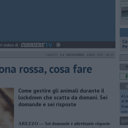
​C
Pe
SABATO
14 NOVEMBRE 2020
ORE 08:45
zona rossa, cosa fare
Q
Come gestire gli animali durante il
lockdown che scatta da domani. Sei
A L
di 
domande e sei risposte
Scar
con 
QUI
AREZZO —
Sei domande e altrettante risposte