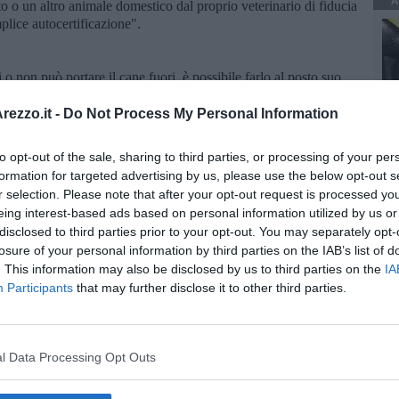
A
tto o un altro animale domestico dal proprio veterinario di fiducia
plice autocertificazione".
o non può portare il cane fuori, è possibile farlo al posto suo,
passeggiate non lontane da casa, così come previsto nel decreto
le zone rosse. In caso di falsa dichiarazione scatta la sanzione".
ezzo.it -
Do Not Process My Personal Information
cani randagi anche se fuori dal paese di residenza?
to opt-out of the sale, sharing to third parties, or processing of your per
rare questa tra le attività necessarie ma serve
formation for targeted advertising by us, please use the below opt-out s
r selection. Please note that after your opt-out request is processed y
n zona rossa anche se sono fuori comune?
eing interest-based ads based on personal information utilized by us or
disclosed to third parties prior to your opt-out. You may separately opt-
saria, anche in questo caso serve l'autocertificazione".
losure of your personal information by third parties on the IAB’s list of
i cittadino di fronte all’emergenza sanitaria.
. This information may also be disclosed by us to third parties on the
IA
Participants
that may further disclose it to other third parties.
l Data Processing Opt Outs
oscana iscriviti alla
Newsletter QUInews - ToscanaMedia.
amente nella tua casella di posta.