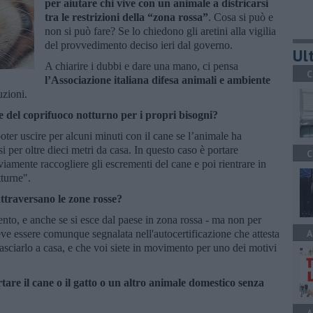
per aiutare chi vive con un animale a districarsi
tra le restrizioni della “zona rossa”
. Cosa si può e
non si può fare? Se lo chiedono gli aretini alla vigilia
del provvedimento deciso ieri dal governo.
Ult
A chiarire i dubbi e dare una mano, ci pensa
C
l’Associazione italiana difesa animali e ambiente
uzioni.
ore del coprifuoco notturno per i propri bisogni?
oter uscire per alcuni minuti con il cane se l’animale ha
i per oltre dieci metri da casa. In questo caso è portare
C
amente raccogliere gli escrementi del cane e poi rientrare in
turne".
 attraversano le zone rosse?
ento, e anche se si esce dal paese in zona rossa - ma non per
A
eve essere comunque segnalata nell'autocertificazione che attesta
lasciarlo a casa, e che voi siete in movimento per uno dei motivi
rtare il cane o il gatto o un altro animale domestico senza