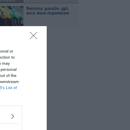
ttualità
​Benzina, gasolio, gpl,
ecco dove risparmiare
sonal or
ection to
ou may
 personal
out of the
 downstream
B’s List of