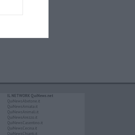
IL NETWORK QuiNews.net
QuiNewsAbetone.it
QuiNewsAmiata.it
QuiNewsAnimali.it
QuiNewsArezzo.it
QuiNewsCasentino.it
QuiNewsCecina.it
QuiNewsChianti.it