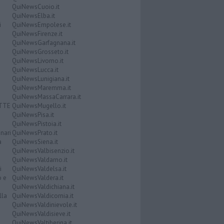
QuiNewsCuoio.it
QuiNewsElba.it
i
QuiNewsEmpolese.it
QuiNewsFirenze.it
QuiNewsGarfagnana.it
QuiNewsGrosseto.it
QuiNewsLivorno.it
QuiNewsLucca.it
QuiNewsLunigiana.it
QuiNewsMaremma.it
QuiNewsMassaCarrara.it
ATTE
QuiNewsMugello.it
QuiNewsPisa.it
QuiNewsPistoia.it
nari
QuiNewsPrato.it
a
QuiNewsSiena.it
QuiNewsValbisenzio.it
QuiNewsValdarno.it
i
QuiNewsValdelsa.it
o e
QuiNewsValdera.it
QuiNewsValdichiana.it
lla
QuiNewsValdicornia.it
QuiNewsValdinievole.it
QuiNewsValdisieve.it
QuiNewsValtiberina.it