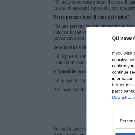
"Sì, nelle zone rosse portare il cane o il ga
in caso di necessità è possibile con una sem
Posso portare fuori il cane del vicino?
"Se una persona ha degli impedimenti fisici 
autocertificando il motivo e comunque per 
governativo con le limitazioni previste per 
QUInewsAr
Se sono una volontaria posso accudire i 
If you wish 
"Sì, è possibile in quanto il decreto fa rient
sensitive in
l'autocertificazione".
confirm you
E’ possibile accudire le colonie feline i
continue se
information 
"Sì in quanto considerata una attività neces
further disc
Alla base di tutto, resta il
buon senso di ogn
participants
Downstream 
Persona
Se vuoi leggere le notizie principali della T
Arriva gratis tutti i giorni alle 20:00 dirett