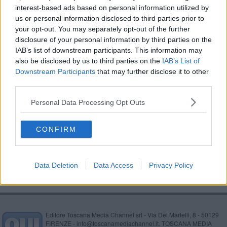
interest-based ads based on personal information utilized by
In città l'anteprima del Premio dei diari
us or personal information disclosed to third parties prior to
your opt-out. You may separately opt-out of the further
Diari, pagine emozionanti e teatro
disclosure of your personal information by third parties on the
IAB’s list of downstream participants. This information may
​Gli 8 finalisti del 37esimo Premio Tutino
also be disclosed by us to third parties on the
IAB’s List of
Downstream Participants
that may further disclose it to other
Intrepida 2023, tutto pronto per lo spettacolo
third parties.
​Il futuro dell’edilizia residenziale pubblica
Personal Data Processing Opt Outs
Al via la terza edizione di "Diffusioni"
CONFIRM
"L'ultimo viaggio", presentazione su Meet
Data Deletion
Data Access
Privacy Policy
Editore Toscana Media Channel srl - Via Dei Martelli, 8 - 50129
FIRENZE - info@toscanamediachannel.it. TOSCANA MEDIA