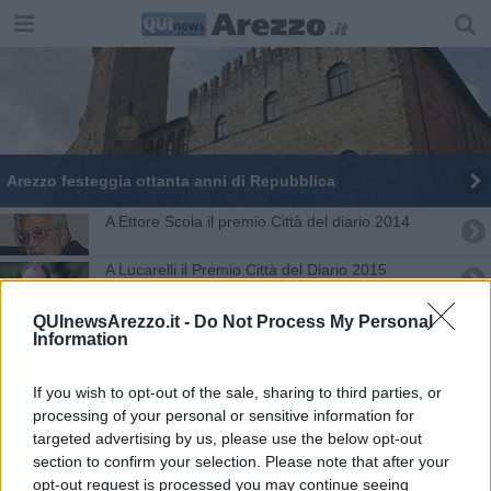
Arezzo festeggia ottanta anni di Repubblica
A Ettore Scola il premio Città del diario 2014
A Lucarelli il Premio Città del Diario 2015
39° premio Pieve al via il 14 settembre
QUInewsArezzo.it -
Do Not Process My Personal
Information
Lucci dona un'opera al Museo della Shoah
If you wish to opt-out of the sale, sharing to third parties, or
Quando le parole sono un'opera architettonica
processing of your personal or sensitive information for
targeted advertising by us, please use the below opt-out
section to confirm your selection. Please note that after your
Al via il 39° Premio Pieve Saverio Tutino
opt-out request is processed you may continue seeing