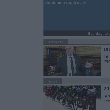
dobbiamo qualcosa»
Attualità
Ol
Il r
impe
Sport
​20
La c
Bagn