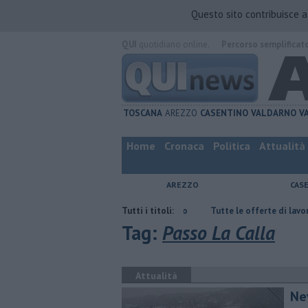
Questo sito contribuisce 
QUI
quotidiano online.
Percorso semplificat
TOSCANA
AREZZO
CASENTINO
VALDARNO
V
Home
Cronaca
Politica
Attualità
AREZZO
CAS
er sfuggire alla furia del compagno
Tutti i titoli:
​Tutte le offerte di lavoro in provin
Tag:
Passo La Calla
Attualità
Nev