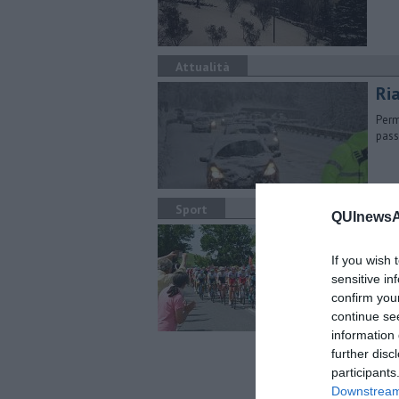
Attualità
Ria
Perm
pass
Sport
QUInewsAr
Pas
If you wish 
Paro
orga
sensitive in
confirm you
continue se
information 
further disc
participants
Downstream 