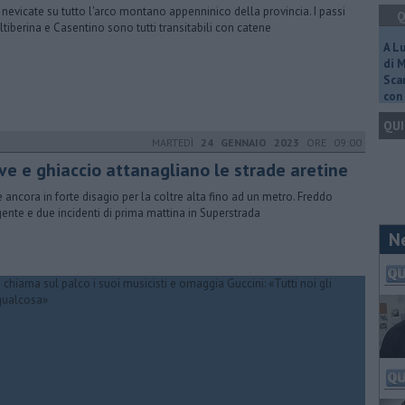
ti nevicate su tutto l'arco montano appenninico della provincia. I passi
Q
altiberina e Casentino sono tutti transitabili con catene
A L
di 
Scar
con 
QUI
MARTEDÌ
24 GENNAIO 2023
ORE 09:00
ve e ghiaccio attanagliano le strade aretine
 ancora in forte disagio per la coltre alta fino ad un metro. Freddo
ente e due incidenti di prima mattina in Superstrada
N