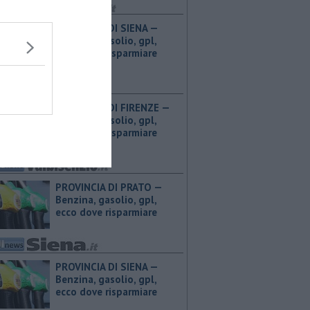
PROVINCIA DI SIENA — ​
Benzina, gasolio, gpl,
ecco dove risparmiare
PROVINCIA DI FIRENZE — ​
Benzina, gasolio, gpl,
ecco dove risparmiare
PROVINCIA DI PRATO — ​
Benzina, gasolio, gpl,
ecco dove risparmiare
PROVINCIA DI SIENA — ​
Benzina, gasolio, gpl,
ecco dove risparmiare