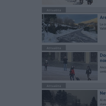
Attualità
Ar
La c
Valt
Attualità
Do
no
Anco
cent
Attualità
Ne
Al m
stan