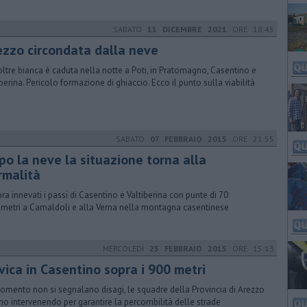
SABATO
11 DICEMBRE 2021
ORE 18:45
ezzo circondata dalla neve
oltre bianca è caduta nella notte a Poti, in Pratomagno, Casentino e
iberina. Pericolo formazione di ghiaccio. Ecco il punto sulla viabilità
SABATO
07 FEBBRAIO 2015
ORE 21:55
po la neve la situazione torna alla
rmalità
ra innevati i passi di Casentino e Valtiberina con punte di 70
imetri a Camaldoli e alla Verna nella montagna casentinese
MERCOLEDÌ
25 FEBBRAIO 2015
ORE 15:13
vica in Casentino sopra i 900 metri
omento non si segnalano disagi, le squadre della Provincia di Arezzo
no intervenendo per garantire la percorribilità delle strade