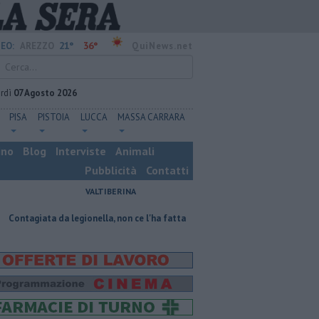
21°
36°
EO:
AREZZO
QuiNews.net
rdì
07 Agosto 2026
PISA
PISTOIA
LUCCA
MASSA CARRARA
ino
Blog
Interviste
Animali
Pubblicità
Contatti
VALTIBERINA
 da legionella, non ce l'ha fatta
Nascosta in un bar per sfuggire alla 