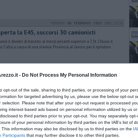
VENERDÌ
06 FEBBRAIO 2015
ORE 13:32
perta la E45, soccorsi 30 camionisti
ane il divieto di transito ai mezzi pesanti superiori a 7,5t. Chiuso il
o Calla a causa di una slavina. Provincia al lavoro per il ripristino
MERCOLEDÌ
19 MAGGIO 2021
ORE 13:17
ezzo.it -
Do Not Process My Personal Information
sa il Giro d'Italia, l'Aretino si mobilita
to opt-out of the sale, sharing to third parties, or processing of your per
le di elogio da parte della presidente Chiassai a tutta la macchina
nizzativa della Provincia che è al lavoro per l'evento di domani
formation for targeted advertising by us, please use the below opt-out s
r selection. Please note that after your opt-out request is processed y
eing interest-based ads based on personal information utilized by us or
disclosed to third parties prior to your opt-out. You may separately opt-
losure of your personal information by third parties on the IAB’s list of
. This information may also be disclosed by us to third parties on the
IA
Participants
that may further disclose it to other third parties.