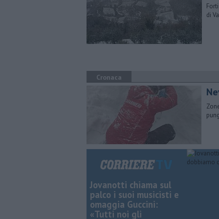
​For
di V
Cronaca
Ne
Zone
pung
Jovanotti chiama sul
palco i suoi musicisti e
omaggia Guccini:
«Tutti noi gli