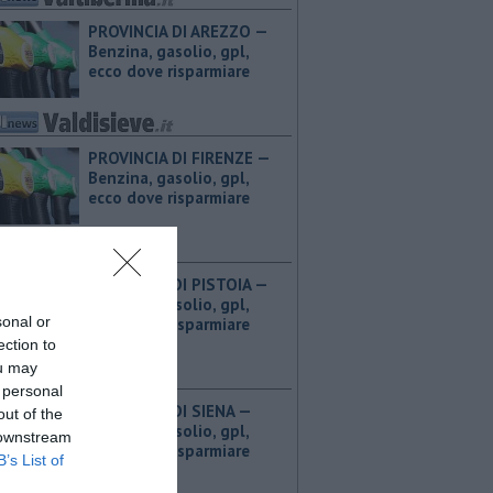
PROVINCIA DI AREZZO — ​
Benzina, gasolio, gpl,
ecco dove risparmiare
PROVINCIA DI FIRENZE — ​
Benzina, gasolio, gpl,
ecco dove risparmiare
PROVINCIA DI PISTOIA — ​
Benzina, gasolio, gpl,
sonal or
ecco dove risparmiare
ection to
ou may
 personal
PROVINCIA DI SIENA — ​
out of the
Benzina, gasolio, gpl,
 downstream
ecco dove risparmiare
B’s List of