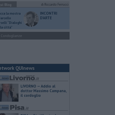
ui Blog
di Riccardo Ferrucci
INCONTRI
ucca la mostra
D'ARTE
Marcello
selli “Dialoghi
la città"
Condoglianze
etwork QUInews
LIVORNO — Addio al
dottor Massimo Campana,
il cordoglio