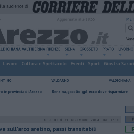
alla audience di
o
Aggiornato alle 18:55
MET
Vene
ALDICHIANA
VALTIBERINA
FIRENZE
SIENA
GROSSETO
PRATO
LIVORNO
Lavoro
Cultura e Spettacolo
Eventi
Sport
Giostra Sarac
ENTINO
VALDARNO
VALDICHIANA
cia di Arezzo
​Benzina, gasolio, gpl, ecco dove risparmiare
Contagiata
MERCOLEDÌ
31 DICEMBRE 2014
ORE 13:08
e sull'arco aretino, passi transitabili