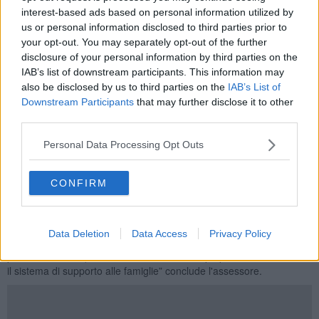
massimo 30 euro al giorno
. Il combinato disposto di questa scelta
interest-based ads based on personal information utilized by
amministrativa e di una modifica normativa nazionale, che ha tolto il
us or personal information disclosed to third parties prior to
contributo per l’accompagnamento dall’Isee, farà di Arezzo uno dei
your opt-out. You may separately opt-out of the further
Comuni più attenti alle esigenze delle famiglie e dei disabili.
disclosure of your personal information by third parties on the
Abbiamo voluto supplire alla sperequazione adottata dalla
IAB’s list of downstream participants. This information may
precedente amministrazione e ci siamo riusciti".
also be disclosed by us to third parties on the
IAB’s List of
Con queste parole l'assessore
Lucia Tanti
dà conto della scelta
Downstream Participants
that may further disclose it to other
della giunta aretina,ed anticipa come entro fine anno, "come già
third parties.
stabilito con il coordinamento delle famiglie dei disabili, ci
incontreremo nuovamente per valutare assieme l’efficacia di questi
Personal Data Processing Opt Outs
provvedimenti. Sono proprio questi gli interventi che mostrano
come la
Giunta Ghinelli
metta al centro la famiglia e le persone
CONFIRM
con difficoltà, riuscendo anche in un periodo economicamente
critico ad alleviare i costi, dare supporto diretto alle persone con
disabilità e ampliare le possibilità di risposta per coloro che ancora
oggi sono fuori dal perimetro dei servizi, e non per scelta. Per ora
Data Deletion
Data Access
Privacy Policy
siamo intervenuti nelle situazioni più critiche e abbiamo messo un
punto fermo di equità, ma ancora serve tempo per raddrizzare tutto
il sistema di supporto alle famiglie” conclude l'assessore.