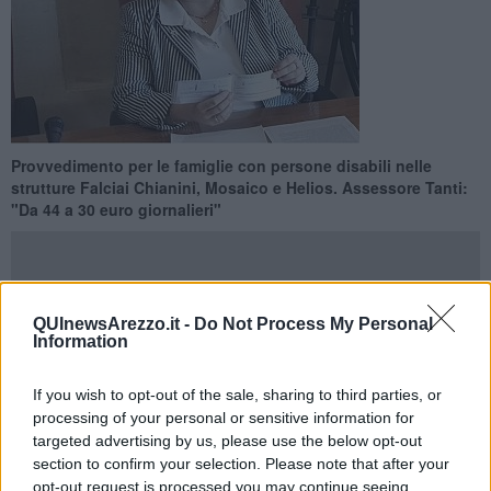
Provvedimento per le famiglie con persone disabili nelle
strutture Falciai Chianini, Mosaico e Helios. Assessore Tanti:
"Da 44 a 30 euro giornalieri"
QUInewsArezzo.it -
Do Not Process My Personal
Information
AREZZO —
“Non posso che esprimere soddisfazione per essere
riusciti ad
abbassare il tetto di contribuzione
per le famiglie con
persone disabili assistite nelle strutture
Falciai Chianini, Mosaico
If you wish to opt-out of the sale, sharing to third parties, or
e Helios
. Infatti, è emerso che da inizio 2015, con un colpo di
processing of your personal or sensitive information for
mano della precedente amministrazione, era stato fissato il tetto
targeted advertising by us, please use the below opt-out
massimo del contributo in capo alle famiglie fino a un massimo di
section to confirm your selection. Please note that after your
44 euro giornalieri. Adesso, invece, lo abbiamo abbassato a
opt-out request is processed you may continue seeing