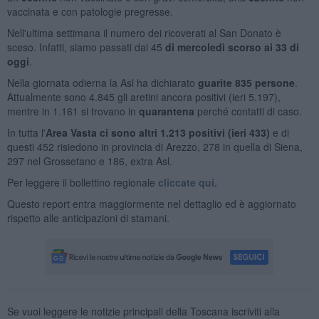
vaccinata e con patologie pregresse.
Nell'ultima settimana il numero dei ricoverati al San Donato è
sceso. Infatti, siamo passati dai 45
di mercoledì scorso ai 33 di
oggi
.
Nella giornata odierna la Asl ha dichiarato
guarite 835 persone
.
Attualmente sono 4.845 gli aretini ancora positivi (ieri 5.197),
mentre in 1.161 si trovano in
quaranten
a
perché contatti di caso.
In tutta l'
Area Vasta ci sono altri 1.213 positivi (ieri 433)
e di
questi 452 risiedono in provincia di Arezzo, 278 in quella di Siena,
297 nel Grossetano e 186, extra Asl.
Per leggere il bollettino regionale
cliccate qui.
Questo report entra maggiormente nel dettaglio ed è aggiornato
rispetto alle anticipazioni di stamani.
Se vuoi leggere le notizie principali della Toscana iscriviti alla