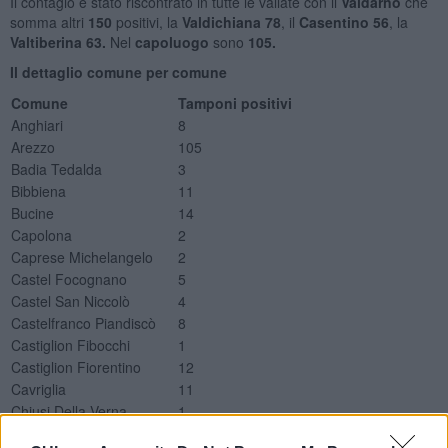
Il contagio è stato riscontrato in tutte le vallate con il
Valdarno
che
somma altri
150
positivi, la
Valdichiana 78
, il
Casentino 56
, la
Valtiberina 63.
Nel
capoluogo
sono
105.
Il dettaglio comune per comune
Comune
Tamponi positivi
Anghiari
8
Arezzo
105
Badia Tedalda
3
Bibbiena
11
Bucine
14
Capolona
2
Caprese Michelangelo
2
Castel Focognano
5
Castel San Niccolò
4
Castelfranco Piandiscò
8
Castiglion Fibocchi
1
Castiglion Fiorentino
12
Cavriglia
11
Chiusi Della Verna
1
Civitella In Val Di Chiana
13