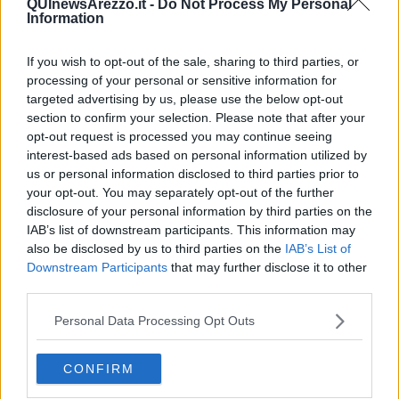
QUInewsArezzo.it -
Do Not Process My Personal
Cortona
18
Information
Foiano Della Chiana
17
Laterina Pergine Valdarno
14
If you wish to opt-out of the sale, sharing to third parties, or
Loro Ciuffenna
10
processing of your personal or sensitive information for
Lucignano
4
targeted advertising by us, please use the below opt-out
Marciano Della Chiana
6
section to confirm your selection. Please note that after your
Monte San Savino
8
opt-out request is processed you may continue seeing
Monterchi
8
interest-based ads based on personal information utilized by
Montevarchi
35
us or personal information disclosed to third parties prior to
Ortignano Raggiolo
2
your opt-out. You may separately opt-out of the further
Pieve Santo Stefano
7
disclosure of your personal information by third parties on the
Poppi
10
IAB’s list of downstream participants. This information may
Pratovecchio-Stia
13
also be disclosed by us to third parties on the
IAB’s List of
San Giovanni Valdarno
22
Downstream Participants
that may further disclose it to other
Sansepolcro
35
third parties.
Subbiano
7
Talla
1
Personal Data Processing Opt Outs
Terranuova Bracciolini
35
Per quanto riguarda le fasce d'età ci sono altri 138
minorenni
CONFIRM
positivi
; 58 persone tra
19 e 34 anni
, 98 tra
35-49 anni
; 74 tra
50
e 64 anni
; 31 tra
65-79 ann
i e 23
over 80
.