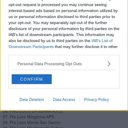
7. ASSOCIAZIONE PRO LOCO PIANDISCO'
opt-out request is processed you may continue seeing
8. ASSOCIAZIONE PROLOCO PIEVE SANTO STEFANO
interest-based ads based on personal information utilized by
9. ASSOCIAZIONE PROLOCO VALLE DEL BAGNORO APS
us or personal information disclosed to third parties prior to
10. ASSOCIAZIONE TURISTICA PRO STIA APS
your opt-out. You may separately opt-out of the further
11. ASSOCIAZIONE VIVERE A BORGO SANSEPOLCRO
disclosure of your personal information by third parties on the
12. ASSOCIAZIONE PRO LOCO CIVITELLA VAL DI CHIANA
IAB’s list of downstream participants. This information may
13. ASSOCIAZIONE PRO LOCO DI CASTELLUCCIO
also be disclosed by us to third parties on the
IAB’s List of
14. ASSOCIAZIONE DI GRICIGNANO
Downstream Participants
that may further disclose it to other
15. I Tre Confini Cetica
third parties.
16. Pro loco di Badia Tedada
17. PRO LOCO CASTIGLION FIORENTINO A.P.S.
Personal Data Processing Opt Outs
18. Pro Loco Cisa Sansepolcro
19. PRO LOCO DAMA IN CASENTINO
20. Pro loco di Bibbiena stazione
CONFIRM
21. Pro loco di Ciggiano
22. Pro Loco di Quota
23. Pro loco di Foiano
24. Pro loco di Gragnano
Data Deletion
Data Access
Privacy Policy
25. Pro Loco Guido Monaco Talla APS
26. PRO LOCO LA VERNA A.P.S.
27. Pro Loco Moggiona APS
28. Pro Loco Monte San Savino
29. Pro Loco Montevarchi Cultura