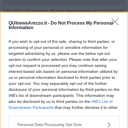
Tutti coloro che
avevano già una prenotazione
per uno degli altri
dodici centri non più operativi saranno contattati dal personale
dell’Asl Toscana sud est, con l’indicazione della sede del nuovo
QUInewsArezzo.it -
Do Not Process My Personal
Information
appuntamento.
Ecco il quadro dei centri dove sarà ancora effettuata la
If you wish to opt-out of the sale, sharing to third parties, or
vaccinazione anti-Covid.
processing of your personal or sensitive information for
In provincia di Siena:
ex pronto soccorso policlinico Santa Maria
targeted advertising by us, please use the below opt-out
alle Scotte a Siena, sala polivalente ex Macelli a Montepulciano,
section to confirm your selection. Please note that after your
centro La Fabbrichina a Colle Val d’Elsa.
opt-out request is processed you may continue seeing
In provincia di Arezzo
il Centro Affari nel capoluogo, l’auditorium a
interest-based ads based on personal information utilized by
Loro Ciuffenna, il distretto sanitario a Cortona.
us or personal information disclosed to third parties prior to
your opt-out. You may separately opt-out of the further
Nel grossetano
, Spergolaia ad Alberese, l’ex Fonderia a Follonica.
disclosure of your personal information by third parties on the
Dodici invece i centri che formalmente chiuderanno la propria
IAB’s list of downstream participants. This information may
attività
alla fine di questo mese, in alcuni casi un passaggio già
also be disclosed by us to third parties on the
IAB’s List of
comunicato.
Downstream Participants
that may further disclose it to other
In
provincia di Siena:
il palazzetto di Arbia, il palasport di Chiusi, il
third parties.
centro Macchia Faggeta ad Abbadia San Salvatore.
Personal Data Processing Opt Outs
Ad Arezzo:
il Teatro Tenda nel capoluogo, il Centro sociale a