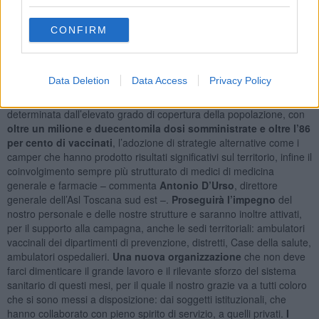
Bibbiena, la Berrettini-Pancrazi a Cortona, il Foro Boario a
Sansepolcro.
CONFIRM
A Grosseto
: il palazzetto di Manciano, ristorante Attimi ad Albinia,
discoteca Kronos a Castel del Piano, la caserma Savoia a
Grosseto, l’ex convento delle Clarisse a Massa Marittima.
Data Deletion
Data Access
Privacy Policy
“La nuova strategia organizzativa della campagna anti-Covid è
determinata dall’elevato grado di copertura della popolazione, con
oltre un milione e duecentomila dosi somministrate e oltre l’86
per cento di vaccinati
, l’adozione di strategie alternative come i
camper che hanno prodotto risultati significativi sul territorio, infine il
coinvolgimento sempre più strutturato di medici di medicina
generale e farmacie – commenta
Antonio D’Urso
, direttore
generale dell’Asl Toscana sud est –.
Proseguirà l’impegno
del
nostro personale e delle nostre strutture e saranno inoltre attivati,
per il supporto alla campagna, anche le sedi territoriali: ambulatori
vaccinali dei dipartimenti di prevenzione, distretti, Case della salute,
ambulatori ospedalieri.
Una nuova organizzazione
che non deve
farci dimenticare il grande lavoro e il rilevante sforzo del sistema
sanitario di questi mesi, per il quale il nostro grazie va a tutti coloro
che si sono messi a disposizione: dai soggetti istituzionali, che
hanno collaborato con pieno spirito di servizio, a quelli privati.
I