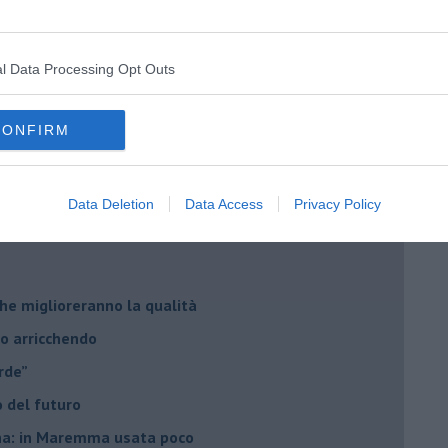
l Data Processing Opt Outs
CONFIRM
i Nadio Stronchi
Data Deletion
Data Access
Privacy Policy
he miglioreranno la qualità
no arricchendo
orde”
no del futuro
iana: in Maremma usata poco