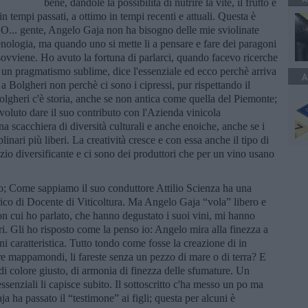
bene, dandole la possibilità di nutrire la vite, il frutto e
 in tempi passati, a ottimo in tempi recenti e attuali. Questa è
gente, Angelo Gaja non ha bisogno delle mie sviolinate
'enologia, ma quando uno si mette li a pensare e fare dei paragoni
i sovviene. Ho avuto la fortuna di parlarci, quando facevo ricerche
di un pragmatismo sublime, dice l'essenziale ed ecco perchè arriva
A
a Bolgheri non perchè ci sono i cipressi, pur rispettando il
lgheri c'è storia, anche se non antica come quella del Piemonte;
 voluto dare il suo contributo con l'Azienda vinicola
acchiera di diversità culturali e anche enoiche, anche se i
linari più liberi. La creatività cresce e con essa anche il tipo di
 diversificante e ci sono dei produttori che per un vino usano
; Come sappiamo il suo conduttore Attilio Scienza ha una
rico di Docente di Viticoltura. Ma Angelo Gaja “vola” libero e
n cui ho parlato, che hanno degustato i suoi vini, mi hanno
eri. Gli ho risposto come la penso io: Angelo mira alla finezza a
ni caratteristica. Tutto tondo come fosse la creazione di in
e mappamondi, li fareste senza un pezzo di mare o di terra? E
 di colore giusto, di armonia di finezza delle sfumature. Un
senziali li capisce subito. Il sottoscritto c'ha messo un po ma
aja ha passato il “testimone” ai figli; questa per alcuni è