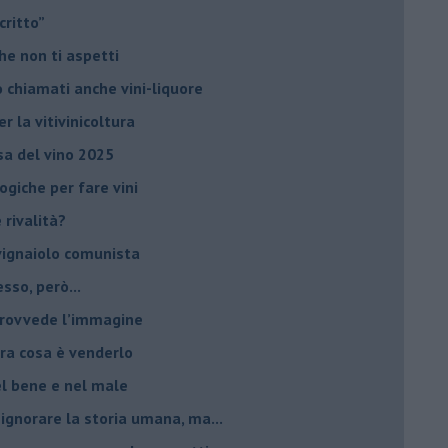
critto”
che non ti aspetti
o chiamati anche vini-liquore
r la vitivinicoltura
esa del vino 2025
giche per fare vini
è rivalità?
 vignaiolo comunista
sso, però...
 provvede l’immagine
ltra cosa è venderlo
el bene e nel male
 ignorare la storia umana, ma...