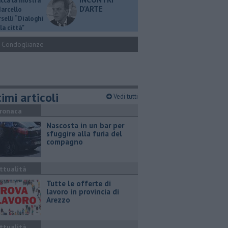
ucca la mostra
D'ARTE
Marcello
selli “Dialoghi
la città"
Condoglianze
imi articoli
Vedi tutti
ronaca
Nascosta in un bar per
sfuggire alla furia del
compagno
ttualità
​Tutte le offerte di
lavoro in provincia di
Arezzo
ttualità