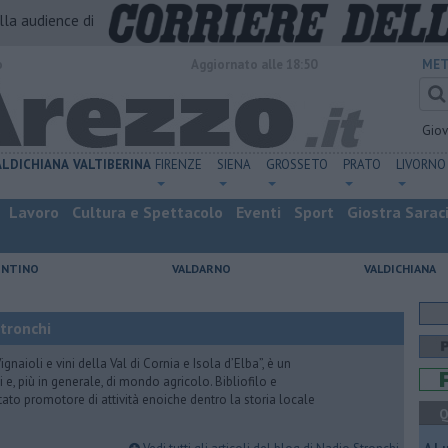
alla audience di
o
Aggiornato alle 18:50
MET
Gio
ALDICHIANA
VALTIBERINA
FIRENZE
SIENA
GROSSETO
PRATO
LIVORNO
Lavoro
Cultura e Spettacolo
Eventi
Sport
Giostra Sarac
ENTINO
VALDARNO
VALDICHIANA
Stronchi
gnaioli e vini della Val di Cornia e Isola d’Elba”, è un
 e, più in generale, di mondo agricolo. Bibliofilo e
stato promotore di attività enoiche dentro la storia locale
Q