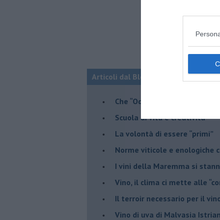
Persona
Articoli dal Blog “Vignaioli e vini” d
​Che “Odissea sia”
Scuola di vita e creatività
​La volontà di essere “primi”
Norme viticole e enologiche c
​I vini della Maremma si stan
Vino, il clima ci mette alle “c
Il terroir necessario per il vi
​Vino di uva di Malvasia Istr