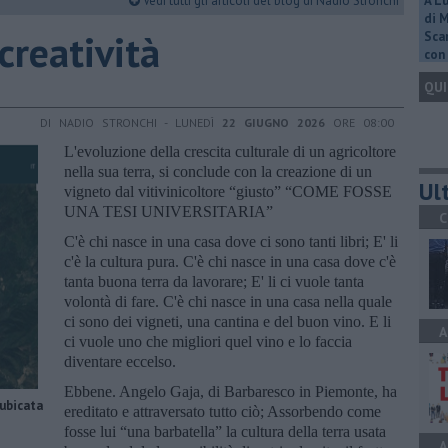
Vedi tutti gli articoli del blog di Nadio Stronchi
A L
di 
 creatività
Scar
con 
QUI
DI NADIO STRONCHI - LUNEDÌ
22 GIUGNO 2026
ORE 08:00
L'evoluzione della crescita culturale di un agricoltore
nella sua terra, si conclude con la creazione di un
Ult
vigneto dal vitivinicoltore “giusto” “COME FOSSE
UNA TESI UNIVERSITARIA”
C
C'è chi nasce in una casa dove ci sono tanti libri; E' li
c'è la cultura pura. C'è chi nasce in una casa dove c'è
tanta buona terra da lavorare; E' li ci vuole tanta
volontà di fare. C'è chi nasce in una casa nella quale
ci sono dei vigneti, una cantina e del buon vino. E li
A
ci vuole uno che migliori quel vino e lo faccia
diventare eccelso.
Ebbene. Angelo Gaja, di Barbaresco in Piemonte, ha
 ubicata
ereditato e attraversato tutto ciò; Assorbendo come
fosse lui “una barbatella” la cultura della terra usata
A