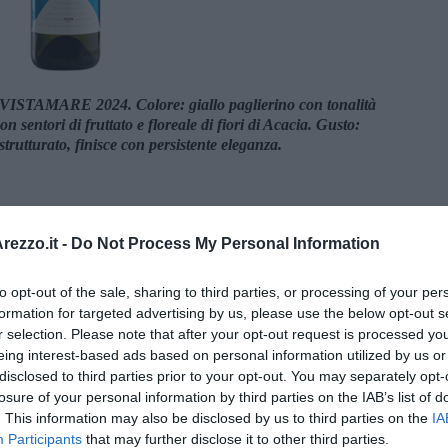
l VISTAMARE 2024. Colore: giallo paglierino con tonalità
on sentori di fruttato e floreale di fiori di Acacia. Gusto:
 strutturato, finisce con persistente eleganza.
ezzo.it -
Do Not Process My Personal Information
to opt-out of the sale, sharing to third parties, or processing of your per
formation for targeted advertising by us, please use the below opt-out s
r selection. Please note that after your opt-out request is processed y
eing interest-based ads based on personal information utilized by us or
disclosed to third parties prior to your opt-out. You may separately opt-
losure of your personal information by third parties on the IAB’s list of
. This information may also be disclosed by us to third parties on the
IA
Participants
that may further disclose it to other third parties.