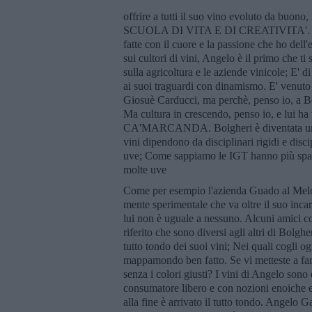
offrire a tutti il suo vino evoluto da buono,
SCUOLA DI VITA E DI CREATIVITA'. O... 
fatte con il cuore e la passione che ho dell
sui cultori di vini, Angelo è il primo che t
sulla agricoltura e le aziende vinicole; E' 
ai suoi traguardi con dinamismo. E' venuto 
Giosuè Carducci, ma perchè, penso io, a Bo
Ma cultura in crescendo, penso io, e lui ha
CA'MARCANDA. Bolgheri è diventata una sc
vini dipendono da disciplinari rigidi e discip
uve; Come sappiamo le IGT hanno più spazio
molte uve
Come per esempio l'azienda Guado al Melo
mente sperimentale che va oltre il suo inca
lui non è uguale a nessuno. Alcuni amici co
riferito che sono diversi agli altri di Bolgh
tutto tondo dei suoi vini; Nei quali cogli og
mappamondo ben fatto. Se vi metteste a far
senza i colori giusti? I vini di Angelo sono
consumatore libero e con nozioni enoiche es
alla fine è arrivato il tutto tondo. Angelo G