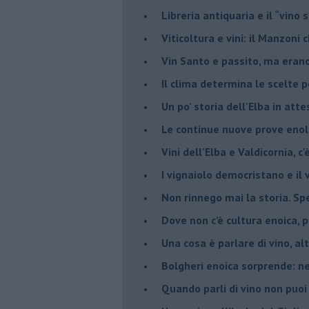
​Libreria antiquaria e il “vino s
​Viticoltura e vini: il Manzoni 
​Vin Santo e passito, ma eran
Il clima determina le scelte pe
Un po' storia dell'Elba in att
Le continue nuove prove enolo
Vini dell'Elba e Valdicornia, c'
​I vignaiolo democristano e il
​Non rinnego mai la storia. Spe
​Dove non c’è cultura enoica,
​Una cosa è parlare di vino, a
Bolgheri enoica sorprende: n
​Quando parli di vino non puoi