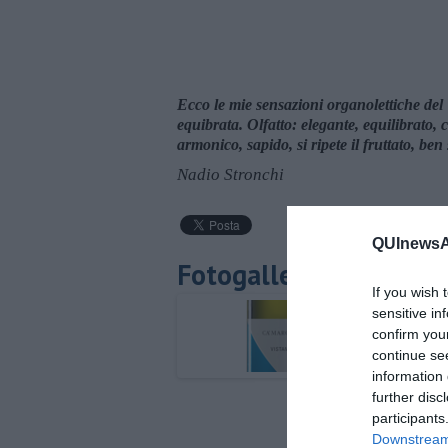
Ecco le mie sensazioni organolettiche de
equibrata. Olfatto: elegante, equilibrato, c
armonico, sapido, si ripete il fruttato, ben
Nadio Stronchi
QUInewsAr
Fotogallery
If you wish 
sensitive in
confirm you
continue se
information 
further disc
participants
Downstream 