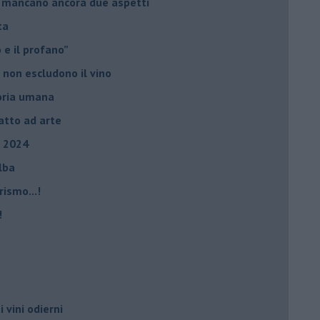
io, mancano ancora due aspetti
ta
ro e il profano”
 non escludono il vino
storia umana
fatto ad arte
, 2024
Elba
rismo...!
!
i vini odierni