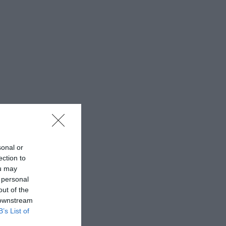
sonal or
ection to
ou may
 personal
out of the
 downstream
B’s List of