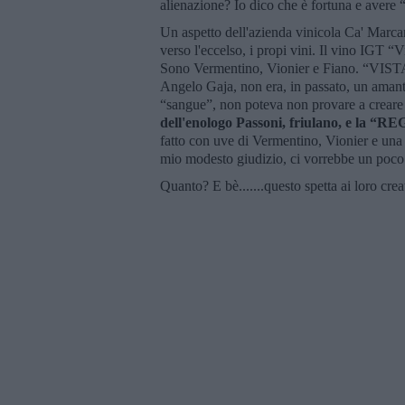
alienazione? Io dico che è fortuna e avere 
Un aspetto dell'azienda vinicola Ca' Marca
verso l'eccelso, i propi vini. Il vino IGT “
Sono Vermentino, Vionier e Fiano. “VIST
Angelo Gaja, non era, in passato, un amant
“sangue”, non poteva non provare a creare
dell'enologo Passoni, friulano, e la “
fatto con uve di Vermentino, Vionier e una 
mio modesto giudizio, ci vorrebbe un poco 
Quanto? E bè.......questo spetta ai loro cr