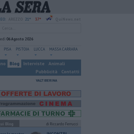
21°
37°
EO:
AREZZO
QuiNews.net
vedì
06 Agosto 2026
PISA
PISTOIA
LUCCA
MASSA CARRARA
ino
Blog
Interviste
Animali
Pubblicità
Contatti
VALTIBERINA
ui Blog
di Riccardo Ferrucci
INCONTRI