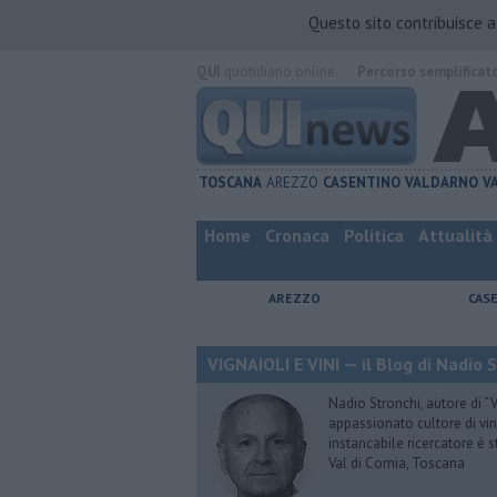
Questo sito contribuisce 
QUI
quotidiano online.
Percorso semplificat
TOSCANA
AREZZO
CASENTINO
VALDARNO
V
Home
Cronaca
Politica
Attualità
AREZZO
CAS
VIGNAIOLI E VINI — il Blog di Nadio 
Nadio Stronchi, autore di “Vi
appassionato cultore di vini
instancabile ricercatore è 
Val di Cornia, Toscana