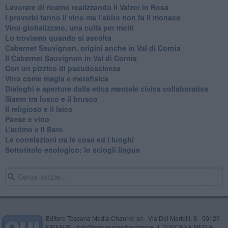
Lavorare di ricamo realizzando il Valzer in Rosa
​I proverbi fanno il vino ma l’abito non fa il monaco
Vino globalizzato, una culla per molti
Lo troviamo quando si ascolta
Cabernet Sauvignon, origini anche in Val di Cornia
Il Cabernet Sauvignon in Val di Cornia
Con un pizzico di pseudoscienza
​Vino come magia e metafisica
Dialoghi e aperture dalla etica mentale civica collaborativa
Siamo tra lusco e il brusco
Il religioso e il laico
​Paese e vino
L’attimo e il Baro
Le correlazioni tra le cose ed i luoghi
​Sottotitolo enologico: lo sciogli lingua
Editore Toscana Media Channel srl - Via Dei Martelli, 8 - 50129
FIRENZE - info@toscanamediachannel.it. TOSCANA MEDIA