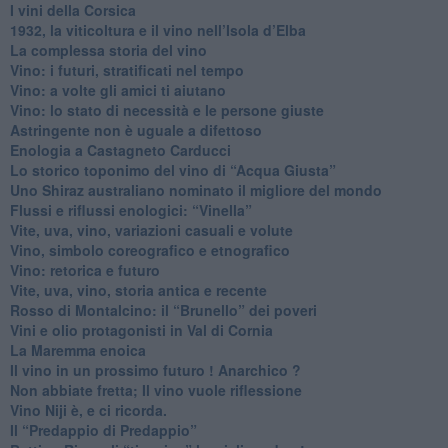
​I vini della Corsica
​1932, la viticoltura e il vino nell’Isola d’Elba
​La complessa storia del vino
​Vino: i futuri, stratificati nel tempo
Vino: a volte gli amici ti aiutano
Vino: lo stato di necessità e le persone giuste
​Astringente non è uguale a difettoso
Enologia a Castagneto Carducci
Lo storico toponimo del vino di “Acqua Giusta”
Uno Shiraz australiano nominato il migliore del mondo
​Flussi e riflussi enologici: “Vinella”
Vite, uva, vino, variazioni casuali e volute
Vino, simbolo coreografico e etnografico
​Vino: retorica e futuro
​Vite, uva, vino, storia antica e recente
​Rosso di Montalcino: il “Brunello” dei poveri
Vini e olio protagonisti in Val di Cornia
​La Maremma enoica
Il vino in un prossimo futuro ! Anarchico ?
​Non abbiate fretta; Il vino vuole riflessione
​Vino Niji è, e ci ricorda.
Il “Predappio di Predappio”