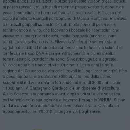
appollaiandosi su alti alberi. Notizie su queste viti con grossi tronchi
si posso raccogliere in testi di esperti e pseudo-esperti, oppure da
vecchi contadini che hanno abitato vicino ai boschi. E’ il caso dei
boschi di Monte Bamboli nel Comune di Massa Marittima. E’ un’uva
dai piccoli grappoli con acini piccoli, molto piena di polifenoli e
tannini dando al vino, che facevano i boscaioli o i contadini, che
vivevano ai margini dei boschi, molta longevità (anche di venti
anni). La vite selvatica (vitis Silvestris Vinifera) è sempre stata
oggetto di studi; Ultimamente con mezzi molto tecnici e scientifici
per levarne il suo DNA e creare viti domestiche più efficienti. I
termini semplici per definirla sono: Silvestris: uguale a agreste.
Viticcio: uguale a tronco di vite. Origine: 11 mila anni fa nella
regione del Caucaso da vinaccioli trovati in luoghi archeologici. Fino
a poco tempo fa era datata di 8000 anni fa, ma dalle ultime
scoperte si è dovuto datarla tornando indietro di 3000 anni, cioè
11000 anni. A Castagneto Carducci c’è un docente di viticoltura,
Attilio Scienza, sta portando avanti degli studi sulla vite selvatica,
coltivandola nella sua azienda attraverso il progetto VINUM. Si può
andare a vedere e domandare di che cosa si tratta. Ci vuole un
appuntamento, Tel 765013, il luogo è via Bolgherese.