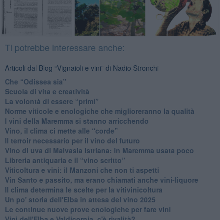
Ti potrebbe interessare anche:
Articoli dal Blog “Vignaioli e vini” di Nadio Stronchi
​Che “Odissea sia”
Scuola di vita e creatività
​La volontà di essere “primi”
Norme viticole e enologiche che miglioreranno la qualità
​I vini della Maremma si stanno arricchendo
Vino, il clima ci mette alle “corde”
Il terroir necessario per il vino del futuro
​Vino di uva di Malvasia Istriana: in Maremma usata poco
​Libreria antiquaria e il “vino scritto”
​Viticoltura e vini: il Manzoni che non ti aspetti
​Vin Santo e passito, ma erano chiamati anche vini-liquore
Il clima determina le scelte per la vitivinicoltura
Un po' storia dell'Elba in attesa del vino 2025
Le continue nuove prove enologiche per fare vini
Vini dell'Elba e Valdicornia, c'è rivalità?