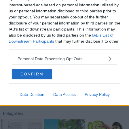
interest-based ads based on personal information utilized by
colore: violaceo intenso. Olfatto: vinoso, intenso di frutti neri (tra cui
la ciliegia e la prugna appassita) Gusto: fitto in cui c’è subito il
us or personal information disclosed to third parties prior to
tannino, un poco astringente ma che si attutisce con la sensazione
your opt-out. You may separately opt-out of the further
di dolce (forse dalla incompleta fermentazione), Sensazione finale
disclosure of your personal information by third parties on the
lunghissima. Vino che non si può classificare, ma decente per chi lo
IAB’s list of downstream participants. This information may
faceva.
also be disclosed by us to third parties on the
IAB’s List of
Downstream Participants
that may further disclose it to other
Nadio Stronchi
third parties.
Personal Data Processing Opt Outs
CONFIRM
Se vuoi leggere le notizie principali della Toscana iscriviti alla
Newsletter QUInews - ToscanaMedia.
Arriva gratis tutti i giorni
alle 20:00 direttamente nella tua casella di posta.
Data Deletion
Data Access
Privacy Policy
Basta cliccare
QUI
Fotogallery