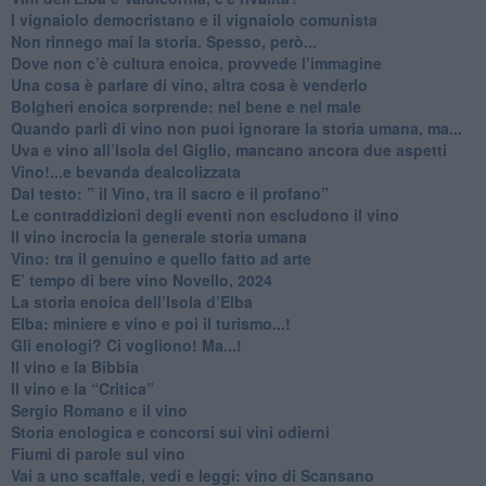
​I vignaiolo democristano e il vignaiolo comunista
​Non rinnego mai la storia. Spesso, però...
​Dove non c’è cultura enoica, provvede l’immagine
​Una cosa è parlare di vino, altra cosa è venderlo
Bolgheri enoica sorprende: nel bene e nel male
​Quando parli di vino non puoi ignorare la storia umana, ma...
Uva e vino all’Isola del Giglio, mancano ancora due aspetti
​Vino!...e bevanda dealcolizzata
​Dal testo: ” il Vino, tra il sacro e il profano”
Le contraddizioni degli eventi non escludono il vino
​Il vino incrocia la generale storia umana
Vino: tra il genuino e quello fatto ad arte
E’ tempo di bere vino Novello, 2024
La storia enoica dell’Isola d’Elba
Elba: miniere e vino e poi il turismo...!
​Gli enologi? Ci vogliono! Ma...!
​Il vino e la Bibbia
​Il vino e la “Critica”
Sergio Romano e il vino
​Storia enologica e concorsi sui vini odierni
Fiumi di parole sul vino
​Vai a uno scaffale, vedi e leggi: vino di Scansano