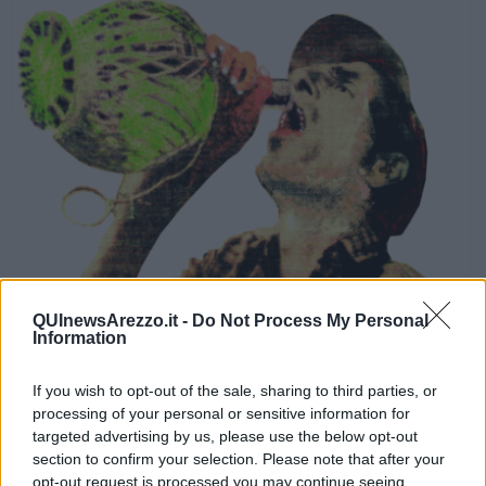
QUInewsArezzo.it -
Do Not Process My Personal
Information
Immagine posterizzata
If you wish to opt-out of the sale, sharing to third parties, or
processing of your personal or sensitive information for
Contadino abitante in Monte Bamboli, (Dondoli) (1980)
che
targeted advertising by us, please use the below opt-out
beve vino fatto con uva (zampina) cioè con uva di vitis silvestris
section to confirm your selection. Please note that after your
vinifera cresciuta nei boschi adiacenti il podere. Mi fu offerto di
opt-out request is processed you may continue seeing
degustarlo. In un piccolo gotto il quale mi dette queste sensazioni.