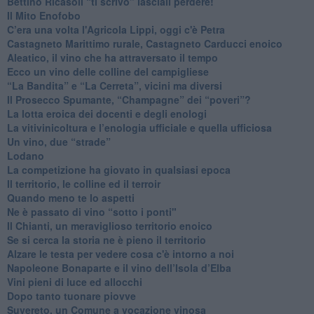
Bettino Ricasoli “ti scrivo” lasciali perdere!
Il Mito Enofobo
​C’era una volta l'Agricola Lippi, oggi c'è Petra
​Castagneto Marittimo rurale, Castagneto Carducci enoico
Aleatico, il vino che ha attraversato il tempo
Ecco un vino delle colline del campigliese
“La Bandita” e “La Cerreta”, vicini ma diversi
​Il Prosecco Spumante, “Champagne” dei “poveri”?
​La lotta eroica dei docenti e degli enologi
​La vitivinicoltura e l’enologia ufficiale e quella ufficiosa
​Un vino, due “strade”
Lodano
​La competizione ha giovato in qualsiasi epoca
Il territorio, le colline ed il terroir
Quando meno te lo aspetti
​Ne è passato di vino “sotto i ponti"
​Il Chianti, un meraviglioso territorio enoico
​Se si cerca la storia ne è pieno il territorio
Alzare le testa per vedere cosa c'è intorno a noi
​Napoleone Bonaparte e il vino dell’Isola d’Elba
Vini pieni di luce ed allocchi
Dopo tanto tuonare piovve
Suvereto, un Comune a vocazione vinosa