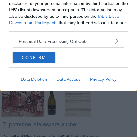
Nadio Stronchi
disclosure of your personal information by third parties on the
IAB’s list of downstream participants. This information may
also be disclosed by us to third parties on the
IAB’s List of
Downstream Participants
that may further disclose it to other
third parties.
Personal Data Processing Opt Outs
Se vuoi leggere le notizie principali della Toscana iscriviti alla
Newsletter QUInews - ToscanaMedia.
Arriva gratis tutti i giorni
alle 20:00 direttamente nella tua casella di posta.
CONFIRM
Basta cliccare
QUI
Fotogallery
Data Deletion
Data Access
Privacy Policy
Ti potrebbe interessare anche:
Articoli dal Blog “Vignaioli e vini” di Nadio Stronchi