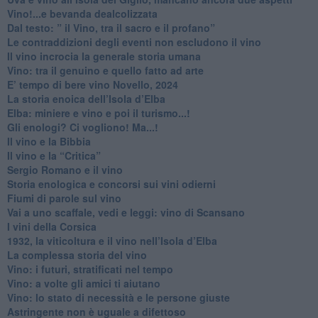
​Vino!...e bevanda dealcolizzata
​Dal testo: ” il Vino, tra il sacro e il profano”
Le contraddizioni degli eventi non escludono il vino
​Il vino incrocia la generale storia umana
Vino: tra il genuino e quello fatto ad arte
E’ tempo di bere vino Novello, 2024
La storia enoica dell’Isola d’Elba
Elba: miniere e vino e poi il turismo...!
​Gli enologi? Ci vogliono! Ma...!
​Il vino e la Bibbia
​Il vino e la “Critica”
Sergio Romano e il vino
​Storia enologica e concorsi sui vini odierni
Fiumi di parole sul vino
​Vai a uno scaffale, vedi e leggi: vino di Scansano
​I vini della Corsica
​1932, la viticoltura e il vino nell’Isola d’Elba
​La complessa storia del vino
​Vino: i futuri, stratificati nel tempo
Vino: a volte gli amici ti aiutano
Vino: lo stato di necessità e le persone giuste
​Astringente non è uguale a difettoso