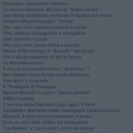
Enologia a Castagneto Carducci
Lo storico toponimo del vino di “Acqua Giusta”
Uno Shiraz australiano nominato il migliore del mondo
​Flussi e riflussi enologici: “Vinella”
Vite, uva, vino, variazioni casuali e volute
Vino, simbolo coreografico e etnografico
​Vino: retorica e futuro
​Vite, uva, vino, storia antica e recente
​Rosso di Montalcino: il “Brunello” dei poveri
Vini e olio protagonisti in Val di Cornia
​La Maremma enoica
Il vino in un prossimo futuro ! Anarchico ?
​Non abbiate fretta; Il vino vuole riflessione
​Vino Niji è, e ci ricorda.
Il “Predappio di Predappio”
Bettino Ricasoli “ti scrivo” lasciali perdere!
Il Mito Enofobo
​C’era una volta l'Agricola Lippi, oggi c'è Petra
​Castagneto Marittimo rurale, Castagneto Carducci enoico
Aleatico, il vino che ha attraversato il tempo
Ecco un vino delle colline del campigliese
“La Bandita” e “La Cerreta”, vicini ma diversi