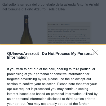
Qui sotto la scheda del proprietario della azienda Antonio Arrighi
nel Comune di Porto Azzurro, Isola d’Elba
QUInewsArezzo.it -
Do Not Process My Personal
Information
If you wish to opt-out of the sale, sharing to third parties, or
Questo vino è chiamato, dal dizionario greco, con il sostantivo
processing of your personal or sensitive information for
NESOS, in
greco (
νῆσος)
che vuol dire in italiano (ISOLA). Vi
targeted advertising by us, please use the below opt-out
confesso che io non l’ho degustato perché è difficile trovarlo. Però è
section to confirm your selection. Please note that after your
meritevole di una pubblicazione attenendomi alle citazioni del
opt-out request is processed you may continue seeing
proprietario della azienda Antonio Arrighi. Nel contesto enologico
interest-based ads based on personal information utilized by
elbano è una assoluta novità. Nel prossimo articolo cercherò di
us or personal information disclosed to third parties prior to
unirlo all’ antica storia enologica elbana.
your opt-out. You may separately opt-out of the further