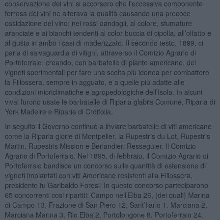
conservazione dei vini si accorsero che l’eccessiva componente
ferrosa dei vini ne alterava la qualità causando una precoce
ossidazione del vino: nei rossi dandogli, al colore, sfumature
aranciate e ai bianchi tendenti al color buccia di cipolla, all’olfatto e
al gusto in ambo i casi di maderizzato. Il secondo testo, 1899, ci
parla di salvaguardia di vitigni, attraverso il Comizio Agrario di
Portoferraio, creando, con barbatelle di piante americane, dei
vigneti sperimentali per fare una scelta più idonea per combattere
la Fillossera, sempre in agguato, e a quelle più adatte alle
condizioni micriclimatiche e agropedologiche dell’Isola. In alcuni
vivai furono usate le barbatelle di Riparia glabra Comune, Riparia di
York Madeire e Riparia di Crdifolia.
In seguito il Governo continuò a inviare barbatelle di viti americane
come la Riparia glorie di Montpelier, la Rupestris du Lot, Rupestris
Martin, Rupestris Mission e Berlandieri Resseguier. Il Comizio
Agrario di Portoferraio. Nel 1895, di febbraio, il Comizio Agrario di
Portoferraio bandisce un concorso sulle quantità di estensione di
vigneti impiantati con viti Americane resistenti alla Fillossera,
presidente fu Garibaldo Foresi. In questo concorso parteciparono
65 concorrenti cosi ripartiti: Campo nell’Elba 26, (dei quali) Marina
di Campo 13, Frazione di San Piero 12, Sant’Ilario 1. Marciana 2,
Marciana Marina 3, Rio Elba 2, Portolongone 8, Portoferraio 24.