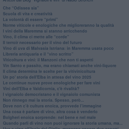
​Che “Odissea sia”
Scuola di vita e creatività
​La volontà di essere “primi”
Norme viticole e enologiche che miglioreranno la qualità
​I vini della Maremma si stanno arricchendo
Vino, il clima ci mette alle “corde”
Il terroir necessario per il vino del futuro
​Vino di uva di Malvasia Istriana: in Maremma usata poco
​Libreria antiquaria e il “vino scritto”
​Viticoltura e vini: il Manzoni che non ti aspetti
​Vin Santo e passito, ma erano chiamati anche vini-liquore
Il clima determina le scelte per la vitivinicoltura
Un po' storia dell'Elba in attesa del vino 2025
Le continue nuove prove enologiche per fare vini
Vini dell'Elba e Valdicornia, c'è rivalità?
​I vignaiolo democristano e il vignaiolo comunista
​Non rinnego mai la storia. Spesso, però...
​Dove non c’è cultura enoica, provvede l’immagine
​Una cosa è parlare di vino, altra cosa è venderlo
Bolgheri enoica sorprende: nel bene e nel male
​Quando parli di vino non puoi ignorare la storia umana, ma...
Uva e vino all’Isola del Giglio, mancano ancora due aspetti