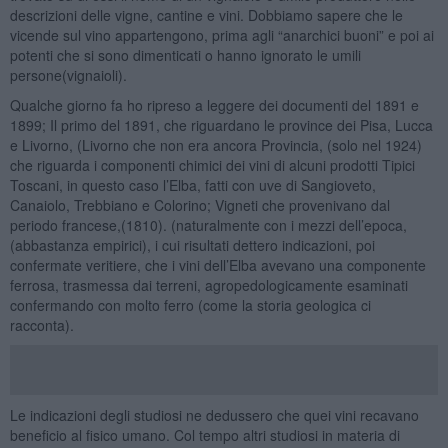
descrizioni delle vigne, cantine e vini. Dobbiamo sapere che le
vicende sul vino appartengono, prima agli “anarchici buoni” e poi ai
potenti che si sono dimenticati o hanno ignorato le umili
persone(vignaioli).
Qualche giorno fa ho ripreso a leggere dei documenti del 1891 e
1899; Il primo del 1891, che riguardano le province dei Pisa, Lucca
e Livorno, (Livorno che non era ancora Provincia, (solo nel 1924)
che riguarda i componenti chimici dei vini di alcuni prodotti Tipici
Toscani, in questo caso l’Elba, fatti con uve di Sangioveto,
Canaiolo, Trebbiano e Colorino; Vigneti che provenivano dal
periodo francese,(1810). (naturalmente con i mezzi dell’epoca,
(abbastanza empirici), i cui risultati dettero indicazioni, poi
confermate veritiere, che i vini dell’Elba avevano una componente
ferrosa, trasmessa dai terreni, agropedologicamente esaminati
confermando con molto ferro (come la storia geologica ci
racconta).
Le indicazioni degli studiosi ne dedussero che quei vini recavano
beneficio al fisico umano. Col tempo altri studiosi in materia di