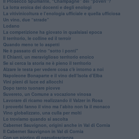
​Il Prosecco Spumante, “Champagne” dei “poveri”?
​La lotta eroica dei docenti e degli enologi
​La vitivinicoltura e l’enologia ufficiale e quella ufficiosa
​Un vino, due “strade”
Lodano
​La competizione ha giovato in qualsiasi epoca
Il territorio, le colline ed il terroir
Quando meno te lo aspetti
​Ne è passato di vino “sotto i ponti"
​Il Chianti, un meraviglioso territorio enoico
​Se si cerca la storia ne è pieno il territorio
Alzare le testa per vedere cosa c'è intorno a noi
​Napoleone Bonaparte e il vino dell’Isola d’Elba
Vini pieni di luce ed allocchi
Dopo tanto tuonare piovve
Suvereto, un Comune a vocazione vinosa
Lavorare di ricamo realizzando il Valzer in Rosa
​I proverbi fanno il vino ma l’abito non fa il monaco
Vino globalizzato, una culla per molti
Lo troviamo quando si ascolta
Cabernet Sauvignon, origini anche in Val di Cornia
Il Cabernet Sauvignon in Val di Cornia
Con un pizzico di pseudoscienza