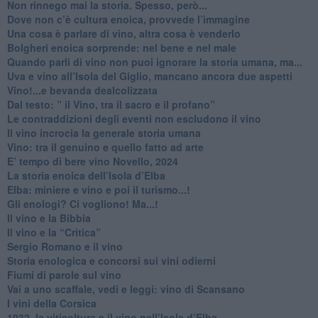
​Non rinnego mai la storia. Spesso, però...
​Dove non c’è cultura enoica, provvede l’immagine
​Una cosa è parlare di vino, altra cosa è venderlo
Bolgheri enoica sorprende: nel bene e nel male
​Quando parli di vino non puoi ignorare la storia umana, ma...
Uva e vino all’Isola del Giglio, mancano ancora due aspetti
​Vino!...e bevanda dealcolizzata
​Dal testo: ” il Vino, tra il sacro e il profano”
Le contraddizioni degli eventi non escludono il vino
​Il vino incrocia la generale storia umana
Vino: tra il genuino e quello fatto ad arte
E’ tempo di bere vino Novello, 2024
La storia enoica dell’Isola d’Elba
Elba: miniere e vino e poi il turismo...!
​Gli enologi? Ci vogliono! Ma...!
​Il vino e la Bibbia
​Il vino e la “Critica”
Sergio Romano e il vino
​Storia enologica e concorsi sui vini odierni
Fiumi di parole sul vino
​Vai a uno scaffale, vedi e leggi: vino di Scansano
​I vini della Corsica
​1932, la viticoltura e il vino nell’Isola d’Elba