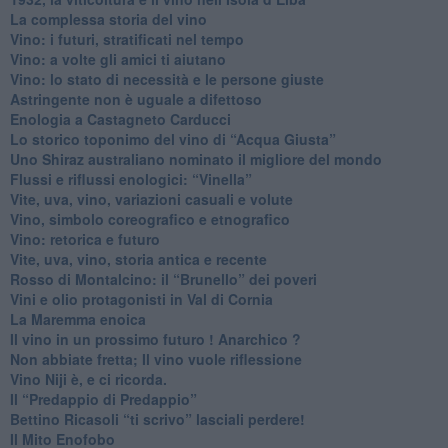
​La complessa storia del vino
​Vino: i futuri, stratificati nel tempo
Vino: a volte gli amici ti aiutano
Vino: lo stato di necessità e le persone giuste
​Astringente non è uguale a difettoso
Enologia a Castagneto Carducci
Lo storico toponimo del vino di “Acqua Giusta”
Uno Shiraz australiano nominato il migliore del mondo
​Flussi e riflussi enologici: “Vinella”
Vite, uva, vino, variazioni casuali e volute
Vino, simbolo coreografico e etnografico
​Vino: retorica e futuro
​Vite, uva, vino, storia antica e recente
​Rosso di Montalcino: il “Brunello” dei poveri
Vini e olio protagonisti in Val di Cornia
​La Maremma enoica
Il vino in un prossimo futuro ! Anarchico ?
​Non abbiate fretta; Il vino vuole riflessione
​Vino Niji è, e ci ricorda.
Il “Predappio di Predappio”
Bettino Ricasoli “ti scrivo” lasciali perdere!
Il Mito Enofobo