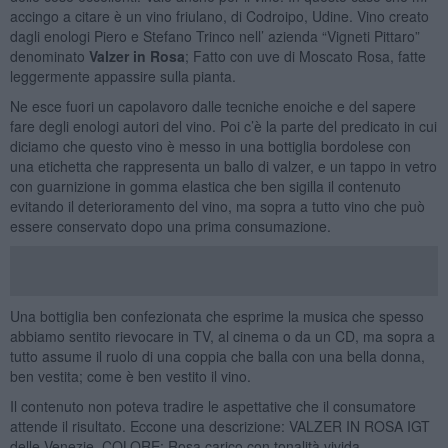
accingo a citare è un vino friulano, di Codroipo, Udine. Vino creato
dagli enologi Piero e Stefano Trinco nell’ azienda “Vigneti Pittaro”
denominato
Valzer in Rosa
; Fatto con uve di Moscato Rosa, fatte
leggermente appassire sulla pianta.
Ne esce fuori un capolavoro dalle tecniche enoiche e del sapere
fare degli enologi autori del vino. Poi c’è la parte del predicato in cui
diciamo che questo vino è messo in una bottiglia bordolese con
una etichetta che rappresenta un ballo di valzer, e un tappo in vetro
con guarnizione in gomma elastica che ben sigilla il contenuto
evitando il deterioramento del vino, ma sopra a tutto vino che può
essere conservato dopo una prima consumazione.
Una bottiglia ben confezionata che esprime la musica che spesso
abbiamo sentito rievocare in TV, al cinema o da un CD, ma sopra a
tutto assume il ruolo di una coppia che balla con una bella donna,
ben vestita; come è ben vestito il vino.
Il contenuto non poteva tradire le aspettative che il consumatore
attende il risultato. Eccone una descrizione: VALZER IN ROSA IGT
delle Venezie. COLORE: Rosa carico con tonalità vivida.