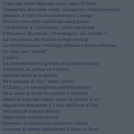
​C’era una volta l'Agricola Lippi, oggi c'è Petra
​Castagneto Marittimo rurale, Castagneto Carducci enoico
Aleatico, il vino che ha attraversato il tempo
Ecco un vino delle colline del campigliese
“La Bandita” e “La Cerreta”, vicini ma diversi
​Il Prosecco Spumante, “Champagne” dei “poveri”?
​La lotta eroica dei docenti e degli enologi
​La vitivinicoltura e l’enologia ufficiale e quella ufficiosa
​Un vino, due “strade”
Lodano
​La competizione ha giovato in qualsiasi epoca
Il territorio, le colline ed il terroir
Quando meno te lo aspetti
​Ne è passato di vino “sotto i ponti"
​Il Chianti, un meraviglioso territorio enoico
​Se si cerca la storia ne è pieno il territorio
Alzare le testa per vedere cosa c'è intorno a noi
​Napoleone Bonaparte e il vino dell’Isola d’Elba
Vini pieni di luce ed allocchi
Dopo tanto tuonare piovve
Suvereto, un Comune a vocazione vinosa
Lavorare di ricamo realizzando il Valzer in Rosa