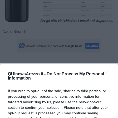
Nadio Stronchi
Se vuoi leggere le notizie principali della Toscana iscriviti alla
Newsletter QUInews - ToscanaMedia.
Arriva gratis tutti i giorni
QUInewsArezzo.it -
Do Not Process My Personal
alle 20:00 direttamente nella tua casella di posta.
Information
Basta cliccare
QUI
If you wish to opt-out of the sale, sharing to third parties, or
Fotogallery
processing of your personal or sensitive information for
targeted advertising by us, please use the below opt-out
section to confirm your selection. Please note that after your
opt-out request is processed you may continue seeing