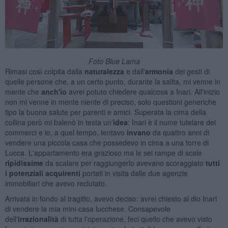
Foto Blue Lama
Rimasi così colpita dalla
naturalezza
e dall'
armonia
dei gesti di
quelle persone che, a un certo punto, durante la salita, mi venne in
mente che
anch'io
avrei potuto chiedere qualcosa a Inari. All'inizio
non mi venne in mente niente di preciso, solo questioni generiche
tipo la buona salute per parenti e amici. Superata la cima della
collina però mi balenò in testa un'
idea
: Inari è il nume tutelare dei
commerci e io, a quel tempo, tentavo
invano
da quattro anni di
vendere una piccola casa che possedevo in cima a una torre di
Lucca. L'appartamento era grazioso ma le sei rampe di scale
ripidissime
da scalare per raggiungerlo avevano scoraggiato
tutti
i potenziali acquirenti
portati in visita dalle due agenzie
immobiliari che avevo reclutato.
Arrivata in fondo al tragitto, avevo deciso: avrei chiesto al dio Inari
di vendere la mia mini-casa lucchese. Consapevole
dell'
irrazionalità
di tutta l'operazione, feci quello che avevo visto