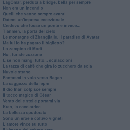
LagOmar, perduta a bridge, bella per sempre
Non era un incendio
Quelli che vanno sempre avanti
Datemi un'impresa eccezionale
Credevo che fosse un ponte e invece...
Tianmen, la porta del cielo
Le montagne di Zhangjiajie, il paradiso di Avatar
Ma lui lo ha pagato il biglietto?
Lo zampino di Modì
Noi, turiste zozzone
E se non mangi tutto... sculaccioni
La tazza di caffè che gira lo zucchero da sola
Nuvole strane
Fantasmi in volo verso Bagan
La saggezza della lepre
Il dio Inari colpisce sempre
Il tocco magico di César
Vento delle stelle portami via
Kran, la cacciatrice
La bellezza spudorata
Sono un eroe e coltivo vigneti
L'amore vince su tutto
Il kimono del sabato sera