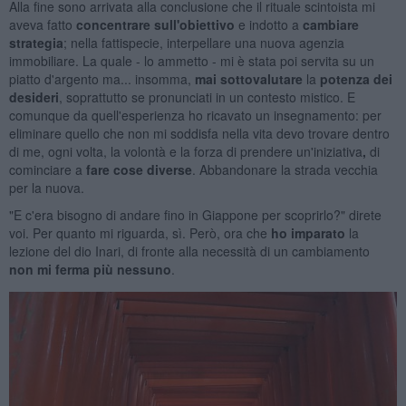
Alla fine sono arrivata alla conclusione che il rituale scintoista mi
aveva fatto
concentrare sull'obiettivo
e indotto a
cambiare
strategia
; nella fattispecie, interpellare una nuova agenzia
immobiliare. La quale - lo ammetto - mi è stata poi servita su un
piatto d'argento ma... insomma,
mai sottovalutare
la
potenza
dei
desideri
, soprattutto se pronunciati in un contesto mistico. E
comunque da quell'esperienza ho ricavato un insegnamento: per
eliminare quello che non mi soddisfa nella vita devo trovare dentro
di me, ogni volta, la volontà e la forza di prendere un'iniziativa
,
di
cominciare a
fare cose
diverse
. Abbandonare la strada vecchia
per la nuova.
"E c'era bisogno di andare fino in Giappone per scoprirlo?" direte
voi. Per quanto mi riguarda, sì. Però, ora che
ho
imparato
la
lezione del dio Inari, di fronte alla necessità di un cambiamento
non mi ferma
più nessuno
.