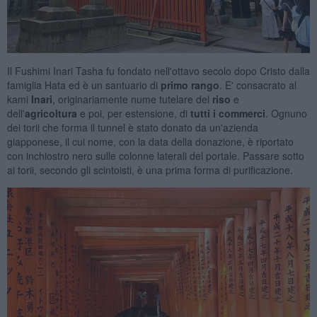
Il Fushimi Inari Tasha fu fondato nell'ottavo secolo dopo Cristo dalla
famiglia Hata ed è un santuario di
primo rango
. E' consacrato al
kami
Inari
, originariamente nume tutelare del
riso
e
dell'
agricoltura
e poi, per estensione, di
tutti i commerci
. Ognuno
dei torii che forma il tunnel è stato donato da un'azienda
giapponese, il cui nome, con la data della donazione, è riportato
con inchiostro nero sulle colonne laterali del portale. Passare sotto
ai torii, secondo gli scintoisti, è una prima forma di purificazione.