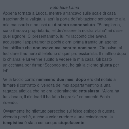
Foto Blue Lama
Appena tornata a Lucca, mentre arrancavo sulle scale di casa
trascinando la valigia, si aprì la porta dell'abitazione sottostante alla
mia mansarda e ne uscì un
distinto sconosciuto
. "Buongiorno,
sono il nuovo proprietario, lei dev'essere la nostra vicina" mi disse
quel signore. Ci presentammo, lui mi raccontò che aveva
acquistato l'appartamento pochi giorni prima tramite un agente
immobiliare che
non avevo mai sentito nominare
. D'impulso mi
feci dare il numero di telefono di quel professionista. Il mattino dopo
lo chiamai e lui venne subito a vedere la mia casa. Gli bastò
un'occhiata per dirmi: "Secondo me, ho già la cliente
giusta
per
lei".
Ve la faccio corta:
nemmeno due mesi dopo
ero dal notaio a
firmare il contratto di vendita del mio appartamentino a una
ragazza atletica che ne era letteralmente
entusiasta
. "Allora ha
funzionato, il dio Inari ti ha fatto la grazia" commentò Paola
ridendo.
Ovviamente ho riflettuto parecchio sul felice epilogo di questa
vicenda perchè, anche a voler credere a una coincidenza, la
tempistica
è stata comunque
stupefacente
.