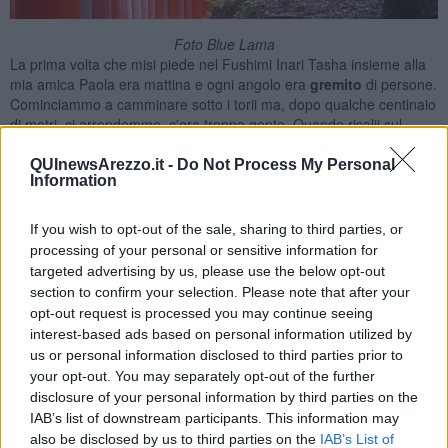
Foto Blue Lama
La prima volta che misi piede nel Fushimi Inari Tasha insieme alla
mia amica Paola era mattina e ogni angolo era
gremito
di persone.
Cominciammo a camminare sotto i torii ma, dopo qualche centinaio
di metri, ci arrendemmo, c'era troppa gente. Quando risalii sul
treno che ci avrebbe riportato nel centro di Kyoto avvertii però una
fitta di dispiacere
. E così un paio di giorni dopo proposi a Paola di
QUInewsArezzo.it -
Do Not Process My Personal
Information
tornarci. Acconsentì subito.
Varcammo di nuovo la soglia del santuario a metà pomeriggio e
If you wish to opt-out of the sale, sharing to third parties, or
imboccammo la galleria dei torii. Sembrava un
altro posto
rispetto
processing of your personal or sensitive information for
alla prima visita, i fedeli erano pochissimi e assorti in
preghiera
targeted advertising by us, please use the below opt-out
oppure nel
rito
con cui si chiede a Inari la
grazia
per qualcosa.
section to confirm your selection. Please note that after your
opt-out request is processed you may continue seeing
interest-based ads based on personal information utilized by
us or personal information disclosed to third parties prior to
your opt-out. You may separately opt-out of the further
disclosure of your personal information by third parties on the
IAB’s list of downstream participants. This information may
also be disclosed by us to third parties on the
IAB’s List of