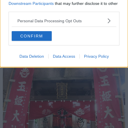
Downstream Participants
that may further disclose it to other
third parties.
Personal Data Processing Opt Outs
CONFIRM
Foto Blue Lama
Data Deletion
Data Access
Privacy Policy