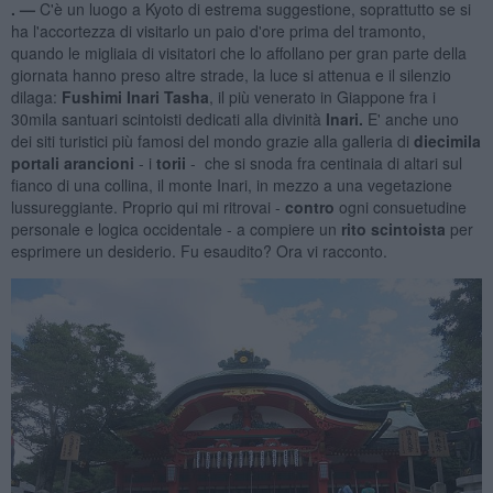
. —
C'è un luogo a Kyoto di estrema suggestione, soprattutto se si
ha l'accortezza di visitarlo un paio d'ore prima del tramonto,
quando le migliaia di visitatori che lo affollano per gran parte della
giornata hanno preso altre strade, la luce si attenua e il silenzio
dilaga:
Fushimi Inari Tasha
, il più venerato in Giappone fra i
30mila santuari scintoisti dedicati alla divinità
Inari.
E' anche uno
dei siti turistici più famosi del mondo grazie alla galleria di
diecimila
portali arancioni
- i
torii
- che si snoda fra centinaia di altari sul
fianco di una collina, il monte Inari, in mezzo a una vegetazione
lussureggiante. Proprio qui mi ritrovai -
contro
ogni consuetudine
personale e logica occidentale - a compiere un
rito scintoista
per
esprimere un desiderio. Fu esaudito? Ora vi racconto.