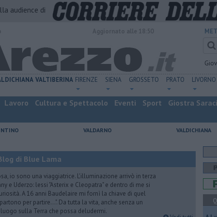
alla audience di
o
Aggiornato alle 18:50
MET
Gio
ALDICHIANA
VALTIBERINA
FIRENZE
SIENA
GROSSETO
PRATO
LIVORNO
Lavoro
Cultura e Spettacolo
Eventi
Sport
Giostra Sarac
ENTINO
VALDARNO
VALDICHIANA
Blog di Blue Lama
a, io sono una viaggiatrice. L'illuminazione arrivò in terza
y e Uderzo: lessi "Asterix e Cleopatra" e dentro di me si
riosità. A 16 anni Baudelaire mi fornì la chiave di quel
Q
i partono per partire...". Da tutta la vita, anche senza un
e luogo sulla Terra che possa deludermi.