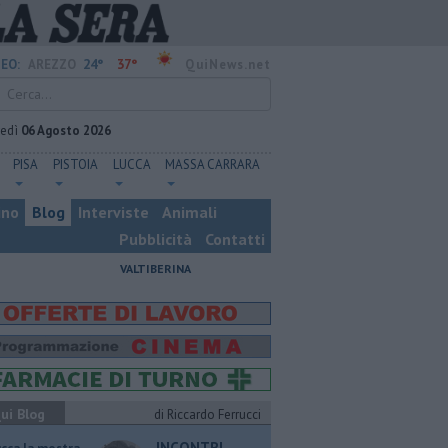
24°
37°
EO:
AREZZO
QuiNews.net
vedì
06 Agosto 2026
PISA
PISTOIA
LUCCA
MASSA CARRARA
ino
Blog
Interviste
Animali
Pubblicità
Contatti
VALTIBERINA
ui Blog
di Riccardo Ferrucci
INCONTRI