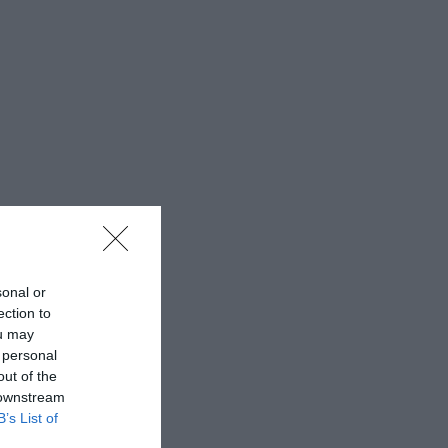
sonal or
ection to
ou may
 personal
out of the
 downstream
B’s List of