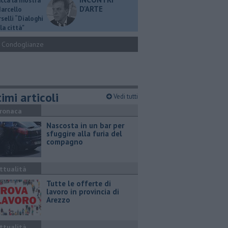
ucca la mostra
D'ARTE
Marcello
selli “Dialoghi
la città"
Condoglianze
imi articoli
Vedi tutti
ronaca
Nascosta in un bar per
sfuggire alla furia del
compagno
ttualità
​Tutte le offerte di
lavoro in provincia di
Arezzo
ttualità