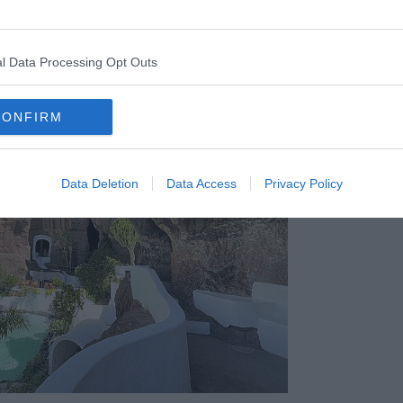
Lagomar - foto Blue Lama
l Data Processing Opt Outs
CONFIRM
Data Deletion
Data Access
Privacy Policy