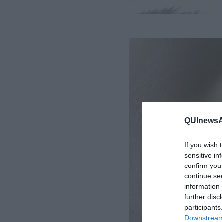
QUInewsAr
If you wish 
sensitive in
confirm you
continue se
information 
further disc
participants
Downstream 