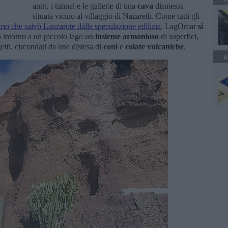
antri, i tunnel e le gallerie di una
cava
dismessa
situata vicino al villaggio di Nazareth. Come tutti gli
nario che salvò Lanzarote dalla speculazione edilizia
, LagOmar
si
 intorno a un piccolo lago un
insieme armonioso
di superfici,
etti, circondati da una distesa di
coni
e
colate vulcaniche
.
A