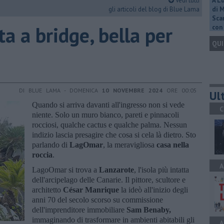
Vedi tutti
A L
gli articoli del blog di Blue Lama
di 
Scar
a a bridge, bella per
con 
QUI
DI BLUE LAMA - DOMENICA
10 NOVEMBRE 2024
ORE 00:05
Ult
Quando si arriva davanti all'ingresso non si vede
C
niente. Solo un muro bianco, pareti e pinnacoli
rocciosi, qualche cactus e qualche palma. Nessun
indizio lascia presagire che cosa si cela là dietro. Sto
parlando di
LagOmar
, la meravigliosa
casa nella
roccia
.
A
LagoOmar si trova a
Lanzarote
, l'isola più intatta
dell'arcipelago delle Canarie. Il pittore, scultore e
architetto
César Manrique
la ideò all'inizio degli
anni 70 del secolo scorso su commissione
dell'imprenditore immobiliare
Sam Benaby,
immaginando di trasformare in ambienti abitabili gli
A