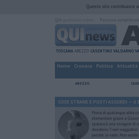
Questo sito contribuisce 
QUI
quotidiano online.
Percorso semplificat
TOSCANA
AREZZO
CASENTINO
VALDARNO
V
Home
Cronaca
Politica
Attualità
AREZZO
CAS
COSE STRANE E POSTI ASSURDI — il 
Prima di qualunque altra cos
elementare grazie a Goscinn
spalancó una voragine di cu
desiderio: "I veri viaggiator
perchè, io vado. Non esist