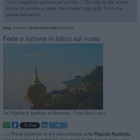
"I veri viaggiatori partono per partire...". Da tutta la vita, anche
senza un perchè, io vado. Non esiste luogo sulla Terra che
possa deludermi.
,
Domenica
ore 00:05
Blog
22 Dicembre 2024
Fede e fortuna in bilico sul vuoto
La Pagoda di Kyaiktijo in Birmania - Foto Blue Lama
. —
Prima di partire mi ero documentata sulla
Pagoda Kyaiktijo
,
uno dei santuari buddisti più importanti del Myanmar, meta ogni