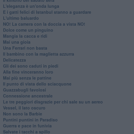
Il kimono del sabato sera
L'eleganza è un'onda lunga
E i gatti felici di Istanbul stanno a guardare
L'ultimo baluardo
NO! La camera con la doccia a vista NO!
Dolce come un pinguino
Mangia la cacca e ridi
Mai una gioia
Una Ferrari non basta
Il bambino con la maglietta azzurra
Delicatezza
Gli dei sono caduti in piedi
Alla fine vinceranno loro
Mai più senza le pattine
Il punto di vista dello sciacquone
Guazzabugli favolosi
Connessione ancestrale
Le tre peggiori disgrazie per chi sale su un aereo
Vessel, il lato oscuro
Non sono la Barbie
Puntini puntini in Paradiso
Guerra e pace in funivia
Salvate i tacchi a spillo