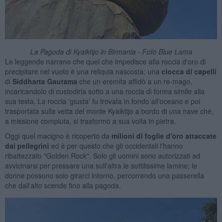
La Pagoda di Kyaiktijo in Birmania - Foto Blue Lama
Le leggende narrano che quel che impedisce alla roccia d'oro di
precipitare nel vuoto è una reliquia nascosta: una
ciocca di capelli
di
Siddharta Gautama
che un eremita affidò a un re-mago,
incaricandolo di custodirla sotto a una roccia di forma simile alla
sua testa. La roccia 'giusta' fu trovata in fondo all'oceano e poi
trasportata sulla vetta del monte Kyaiktijo a bordo di una nave che,
a missione compiuta, si trasformò a sua volta in pietra.
Oggi quel macigno è ricoperto da
milioni di foglie d'oro
attaccate
dai pellegrini
ed è per questo che gli occidentali l'hanno
ribattezzato "Golden Rock". Solo gli uomini sono autorizzati ad
avvicinarsi per pressare una sull'altra le sottilissime lamine; le
donne possono solo girarci intorno, percorrendo una passerella
che dall'alto scende fino alla pagoda.