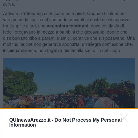
curva.
Arrivate a Yatetaung continuammo a piedi. Quando finalmente
varcammo la soglia del santuario, davanti ai nostri occhi apparve,
fra templi e altari, una
variopinta
tendopoli
dove
centinaia di
fedeli pregavano in mezzo a bambini che giocavano, donne che
distribuivano cibo a parenti e amici, comitive che si riposavano. Una
moltitudine che non generava sporcizia; un'allegra confusione che,
inspiegabilmente, non toglieva niente alla sacralità del luogo.
QUInewsArezzo.it -
Do Not Process My Personal
Information