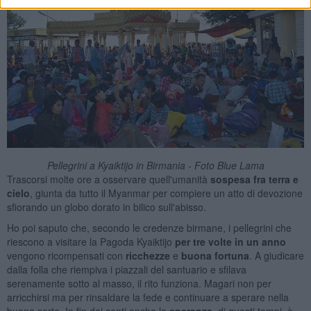
Pellegrini a Kyaiktijo in Birmania - Foto Blue Lama
Trascorsi molte ore a osservare quell'umanità
sospesa fra terra e
cielo
, giunta da tutto il Myanmar per compiere un atto di devozione
sfiorando un globo dorato in bilico sull'abisso.
Ho poi saputo che, secondo le credenze birmane, i pellegrini che
riescono a visitare la Pagoda Kyaiktijo
per tre volte in un anno
vengono ricompensati con
ricchezze
e
buona fortuna
. A giudicare
dalla folla che riempiva i piazzali del santuario e sfilava
serenamente sotto al masso, il rito funziona. Magari non per
arricchirsi ma per rinsaldare la fede e continuare a sperare nella
buona sorte. In fin dei conti anche la
speranza
, di questi tempi, è