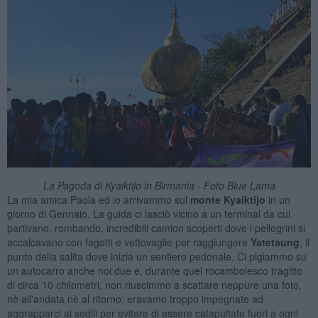
La Pagoda di Kyaiktijo in Birmania - Foto Blue Lama
La mia amica Paola ed io arrivammo sul
monte Kyaiktijo
in un
giorno di Gennaio. La guida ci lasciò vicino a un terminal da cui
partivano, rombando, incredibili camion scoperti dove i pellegrini si
accalcavano con fagotti e vettovaglie per raggiungere
Yatetaung
, il
punto della salita dove inizia un sentiero pedonale. Ci pigiammo su
un autocarro anche noi due e, durante quel rocambolesco tragitto
di circa 10 chilometri, non riuscimmo a scattare neppure una foto,
nè all'andata nè al ritorno: eravamo troppo impegnate ad
aggrapparci ai sedili per evitare di essere catapultate fuori a ogni