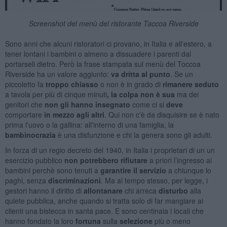
Screenshot del menù del ristorante Taccoa Riverside
Sono anni che alcuni ristoratori ci provano, in Italia e all'estero, a
tener lontani i bambini o almeno a dissuadere i parenti dal
portarseli dietro. Però la frase stampata sul menù del Toccoa
Riverside ha un valore aggiunto:
va dritta
al punto
. Se un
piccoletto fa
troppo chiasso
o non è in grado di
rimanere seduto
a tavola per più di cinque minuti
, la colpa non è sua
ma dei
genitori che
non gli hanno insegnato
come ci si
deve
comportare
in mezzo agli altri
. Qui non c'è da disquisire se è nato
prima l'uovo o la gallina: all'interno di una famiglia, la
bambinocrazia
è una disfunzione e chi la genera sono gli adulti.
In forza di un regio decreto del 1940, in Italia i proprietari di un un
esercizio pubblico
non potrebbero rifiutare
a priori l’ingresso ai
bambini perchè sono tenuti a
garantire il servizio
a chiunque lo
paghi, senza
discriminazioni
. Ma al tempo stesso, per legge, i
gestori hanno il diritto di
allontanare
chi arreca
disturbo
alla
quiete pubblica, anche quando si tratta solo di far mangiare ai
clienti una bistecca in santa pace. E sono centinaia i locali che
hanno fondato la loro
fortuna
sulla
selezione
più o meno