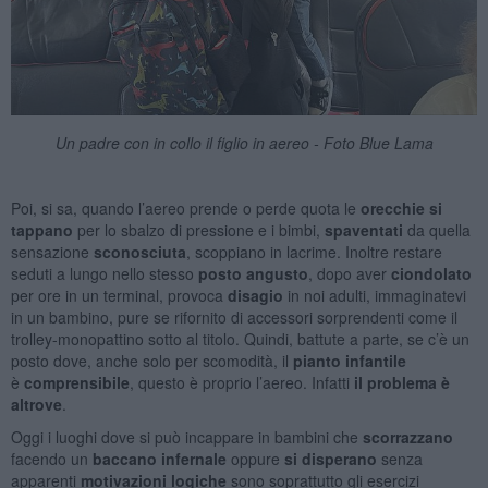
Un padre con in collo il figlio in aereo - Foto Blue Lama
Poi, si sa, quando l’aereo prende o perde quota le
orecchie si
tappano
per lo sbalzo di pressione e i bimbi,
spaventati
da quella
sensazione
sconosciuta
, scoppiano in lacrime. Inoltre restare
seduti a lungo nello stesso
posto angusto
, dopo aver
ciondolato
per ore in un terminal, provoca
disagio
in noi adulti, immaginatevi
in un bambino, pure se rifornito di accessori sorprendenti come il
trolley-monopattino sotto al titolo. Quindi, battute a parte, se c’è un
posto dove, anche solo per scomodità, il
pianto infantile
è
comprensibile
, questo è proprio l’aereo. Infatti
il problema è
altrove
.
Oggi i luoghi dove si può incappare in bambini che
scorrazzano
facendo un
baccano infernale
oppure
si disperano
senza
apparenti
motivazioni logiche
sono soprattutto gli esercizi