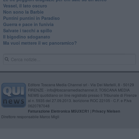
Vessel, il lato oscuro
Non sono la Barbie
Puntini puntini in Paradiso
Guerra e pace in funivia
Salvate i tacchi a spillo
Il bigodino sdoganato
Ma vuoi mettere il wc panoramico?
Editore Toscana Media Channel srl - Via Dei Martelli, 8 - 50129
FIRENZE - info@toscanamediachannel.it. TOSCANA MEDIA
NEWS quotidiano on line registrato presso il Tribunale di Firenze
al n. 5935 del 27.09.2013. Iscrizione ROC 22105 - C.F. e P.Iva
0620787048
Fatturazione Elettronica M5UXCR1 |
Privacy Nielsen
Direttore responsabile Marco Migli
Powered by
Aperion.it