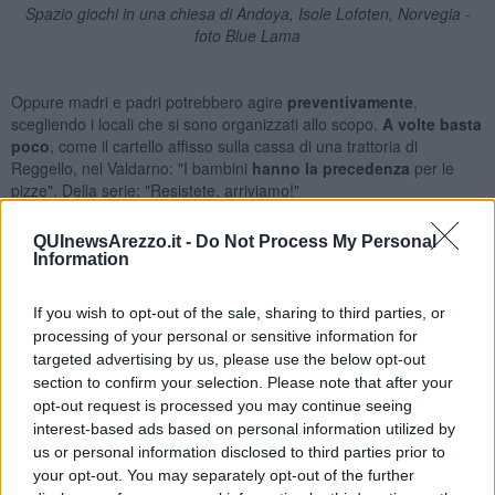
Spazio giochi in una chiesa di Andoya, Isole Lofoten, Norvegia -
foto Blue Lama
Oppure madri e padri potrebbero agire
preventivamente
,
scegliendo i locali che si sono organizzati allo scopo.
A volte basta
poco
, come il cartello affisso sulla cassa di una trattoria di
Reggello, nel Valdarno: "I bambini
hanno la
precedenza
per le
pizze". Della serie: "Resistete, arriviamo!"
QUInewsArezzo.it -
Do Not Process My Personal
Information
If you wish to opt-out of the sale, sharing to third parties, or
processing of your personal or sensitive information for
targeted advertising by us, please use the below opt-out
section to confirm your selection. Please note that after your
opt-out request is processed you may continue seeing
interest-based ads based on personal information utilized by
us or personal information disclosed to third parties prior to
your opt-out. You may separately opt-out of the further