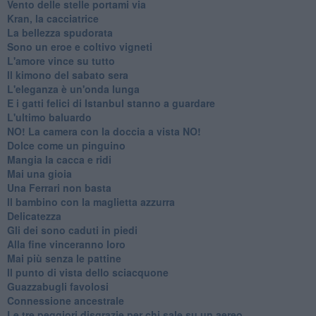
Vento delle stelle portami via
Kran, la cacciatrice
La bellezza spudorata
Sono un eroe e coltivo vigneti
L'amore vince su tutto
Il kimono del sabato sera
L'eleganza è un'onda lunga
E i gatti felici di Istanbul stanno a guardare
L'ultimo baluardo
NO! La camera con la doccia a vista NO!
Dolce come un pinguino
Mangia la cacca e ridi
Mai una gioia
Una Ferrari non basta
Il bambino con la maglietta azzurra
Delicatezza
Gli dei sono caduti in piedi
Alla fine vinceranno loro
Mai più senza le pattine
Il punto di vista dello sciacquone
Guazzabugli favolosi
Connessione ancestrale
Le tre peggiori disgrazie per chi sale su un aereo