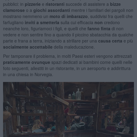
pubblici: in
pizzerie
e
ristoranti
succede di assistere a
bizze
clamorose
o a
giochi
assordanti
mentre i familiari dei pargoli non
mostrano nemmeno un
moto di imbarazzo
, suddivisi fra quelli che
farfugliano
inviti a smetterla
sulla cui efficacia
non
credono
neanche loro, figuriamoci i figli, e quelli che
fanno finta
di non
vedere e non sentire fino a quando il piccino sbatacchia da qualche
parte e frana a terra, iniziando a strillare per una
causa certa
e più
socialmente accettabile
della maleducazione.
Per tamponare il problema, in molti Paesi esteri vengono attrezzati
praticamente ovunque
spazi
dedicati ai
bambini
come quelli nelle
foto seguenti, allestiti in un ristorante, in un aeroporto e addirittura
in una chiesa in Norvegia.