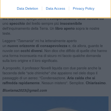
straordinaria efficacia
complessitá e funzioni delle nuvole, da
quelle "che trattengono l'umiditá e aumentano il surriscaldamento
Data Deletion
Data Access
Privacy Policy
del pianeta" a quelle "che riflettono la luce e quindi lo raffreddano".
Ma soprattutto spiega come il
comportamento delle nuvole
sia
uno
specchio
del livello sempre piú
insostenibile
dell'inquinamento della Terra. Un
libro aperto
sopra le nostre
teste.
Leggere "
Tasmania
" mi ha letteralmente aperto
un
nuovo
orizzonte di consapevolezza
e, da allora, guardo le
nuvole con
occhi diversi
. Non dico che diffido di quelle che hanno
una forma inconsueta ma di sicuro mi faccio qualche domanda
sulla loro origine e il loro significato.
A proposito, il professor Novelli liquida con due parole anche la
faccenda delle "scie chimiche" che appaiono nel cielo dopo il
passaggio di un aereo: "Condensazione.
Aria calda che si
raffredda rapidamente
. Nessun mistero". Semplice.
Chiarissimo
.
Bluelama2023@gmail.com