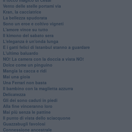
Il tocco magico di César
Vento delle stelle portami via
Kran, la cacciatrice
La bellezza spudorata
Sono un eroe e coltivo vigneti
L'amore vince su tutto
Il kimono del sabato sera
L'eleganza è un'onda lunga
E i gatti felici di Istanbul stanno a guardare
L'ultimo baluardo
NO! La camera con la doccia a vista NO!
Dolce come un pinguino
Mangia la cacca e ridi
Mai una gioia
Una Ferrari non basta
Il bambino con la maglietta azzurra
Delicatezza
Gli dei sono caduti in piedi
Alla fine vinceranno loro
Mai più senza le pattine
Il punto di vista dello sciacquone
Guazzabugli favolosi
Connessione ancestrale