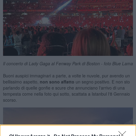
Il concerto di Lady Gaga al Fenway Park di Boston - foto Blue Lama
Buoni auspici immaginari a parte, a volte le nuvole, pur avendo un
bellissimo aspetto,
non sono affatto
un segno positivo. E non sto
parlando di quelle gonfie e scure che annunciano l'arrivo di una
tempesta come nella foto qui sotto, scattata a Istanbul l'8 Gennaio
scorso.