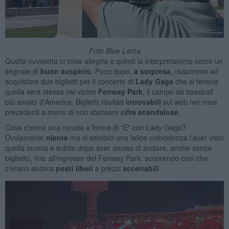
Foto Blue Lama
Quella nuvoletta ci mise allegria e quindi la interpretammo come un
segnale di
buon auspicio
. Poco dopo,
a sorpresa
, riuscimmo ad
acquistare due biglietti per il concerto di
Lady Gaga
che si teneva
quella sera stessa nel vicino
Fenway Park
, il campo da baseball
piú amato d'America. Biglietti risultati
introvabili
sul web nei mesi
precedenti a meno di non sborsare
cifre
scandalose
.
Cosa c'entra una nuvola a forma di "E" con Lady Gaga?
Ovviamente
niente
ma ci sembró una felice coincidenza l'aver visto
quella nuvola e subito dopo aver deciso di andare, anche senza
biglietto, fino all'ingresso del Fenway Park, scoprendo cosí che
c'erano ancora
posti liberi
a prezzi
accettabili
.