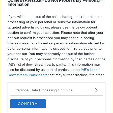
QUInewsArezzo.it -
Do Not Process My Personal
Information
If you wish to opt-out of the sale, sharing to third parties, or
processing of your personal or sensitive information for
targeted advertising by us, please use the below opt-out
section to confirm your selection. Please note that after your
opt-out request is processed you may continue seeing
interest-based ads based on personal information utilized by
us or personal information disclosed to third parties prior to
your opt-out. You may separately opt-out of the further
disclosure of your personal information by third parties on the
Foto Blue Lama
IAB’s list of downstream participants. This information may
L'altocumulo lenticolare che ci ha tanto entusiasmanto pochi giorni
also be disclosed by us to third parties on the
IAB’s List of
fa, ad esempio, è spesso
associato
alla formazione di una
Downstream Participants
that may further disclose it to other
pericolosa onda
orografica
:
l'aria procede con un andamento
third parties.
ondulatorio - fasi ascendenti alternate a fasi discendenti - e, dopo
aver superato una montagna, puó formare
turbolenze e vortici
ad
Personal Data Processing Opt Outs
alto rischio
per gli aerei in volo, soprattutto se di piccole
dimensioni.
CONFIRM
Nell'ultimo libro di Paolo Giordano, "
Tasmania
", uno dei protagonisti
è l'esuberante professor Novelli, uno studioso che descrive con