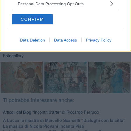
Personal Data Processing Opt Outs
CONFIRM
Se vuoi leggere le notizie principali della Toscana iscriviti alla
Newsletter QUInews - ToscanaMedia.
Arriva gratis tutti i giorni
alle 20:00 direttamente nella tua casella di posta.
Data Deletion
Data Access
Privacy Policy
Basta cliccare
QUI
Fotogallery
Ti potrebbe interessare anche:
Articoli dal Blog “Incontri d'arte” di Riccardo Ferrucci
A Lucca la mostra di Marcello Scarselli “Dialoghi con la città"
​La musica di Nicola Piovani incanta Pisa