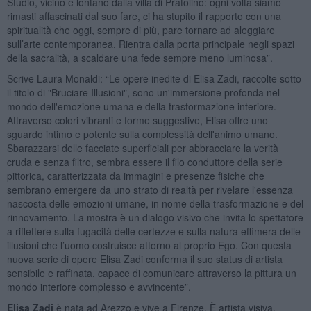
Studio, vicino e lontano dalla villa di Pratolino: ogni volta siamo
rimasti affascinati dal suo fare, ci ha stupito il rapporto con una
spiritualità che oggi, sempre di più, pare tornare ad aleggiare
sull’arte contemporanea. Rientra dalla porta principale negli spazi
della sacralità, a scaldare una fede sempre meno luminosa”.
Scrive Laura Monaldi: “Le opere inedite di Elisa Zadi, raccolte sotto
il titolo di "Bruciare Illusioni", sono un'immersione profonda nel
mondo dell'emozione umana e della trasformazione interiore.
Attraverso colori vibranti e forme suggestive, Elisa offre uno
sguardo intimo e potente sulla complessità dell'animo umano.
Sbarazzarsi delle facciate superficiali per abbracciare la verità
cruda e senza filtro, sembra essere il filo conduttore della serie
pittorica, caratterizzata da immagini e presenze fisiche che
sembrano emergere da uno strato di realtà per rivelare l'essenza
nascosta delle emozioni umane, in nome della trasformazione e del
rinnovamento. La mostra è un dialogo visivo che invita lo spettatore
a riflettere sulla fugacità delle certezze e sulla natura effimera delle
illusioni che l’uomo costruisce attorno al proprio Ego. Con questa
nuova serie di opere Elisa Zadi conferma il suo status di artista
sensibile e raffinata, capace di comunicare attraverso la pittura un
mondo interiore complesso e avvincente”.
Elisa Zadi
è nata ad Arezzo e vive a Firenze. È artista visiva,