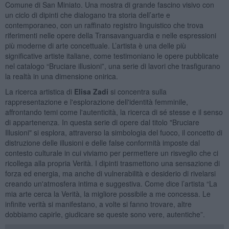
Comune di San Miniato. Una mostra di grande fascino visivo con
un ciclo di dipinti che dialogano tra storia dell’arte e
contemporaneo, con un raffinato registro linguistico che trova
riferimenti nelle opere della Transavanguardia e nelle espressioni
più moderne di arte concettuale. L’artista è una delle più
significative artiste italiane, come testimoniano le opere pubblicate
nel catalogo “Bruciare illusioni”, una serie di lavori che trasfigurano
la realtà in una dimensione onirica.
La ricerca artistica di
Elisa Zadi
si concentra sulla
rappresentazione e l'esplorazione dell'identità femminile,
affrontando temi come l'autenticità, la ricerca di sé stesse e il senso
di appartenenza. In questa serie di opere dal titolo "Bruciare
Illusioni" si esplora, attraverso la simbologia del fuoco, il concetto di
distruzione delle illusioni e delle false conformità imposte dal
contesto culturale in cui viviamo per permettere un risveglio che ci
ricollega alla propria Verità. I dipinti trasmettono una sensazione di
forza ed energia, ma anche di vulnerabilità e desiderio di rivelarsi
creando un'atmosfera intima e suggestiva. Come dice l’artista “La
mia arte cerca la Verità, la migliore possibile a me concessa. Le
infinite verità si manifestano, a volte si fanno trovare, altre
dobbiamo capirle, giudicare se queste sono vere, autentiche”.