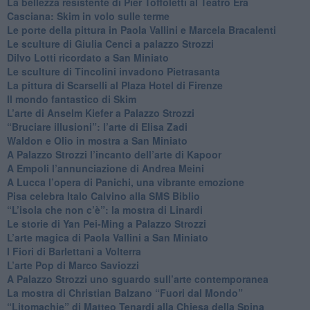
​La bellezza resistente di Pier Toffoletti al Teatro Era
​Casciana: Skim in volo sulle terme
​Le porte della pittura in Paola Vallini e Marcela Bracalenti
​Le sculture di Giulia Cenci a palazzo Strozzi
​Dilvo Lotti ricordato a San Miniato
​Le sculture di Tincolini invadono Pietrasanta
La pittura di Scarselli al Plaza Hotel di Firenze
​Il mondo fantastico di Skim
​L’arte di Anselm Kiefer a Palazzo Strozzi
​“Bruciare illusioni”: l’arte di Elisa Zadi
​Waldon e Olio in mostra a San Miniato
​A Palazzo Strozzi l’incanto dell’arte di Kapoor
​A Empoli l’annunciazione di Andrea Meini
A Lucca l’opera di Panichi, una vibrante emozione
Pisa celebra Italo Calvino alla SMS Biblio
“L’isola che non c’è”: la mostra di Linardi
​Le storie di Yan Pei-Ming a Palazzo Strozzi
​L’arte magica di Paola Vallini a San Miniato
​I Fiori di Barlettani a Volterra
​L’arte Pop di Marco Saviozzi
​A Palazzo Strozzi uno sguardo sull’arte contemporanea
La mostra di Christian Balzano “Fuori dal Mondo”
​“Litomachie” di Matteo Tenardi alla Chiesa della Spina