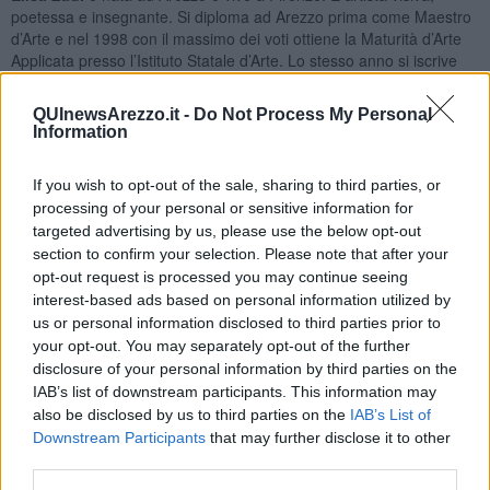
poetessa e insegnante. Si diploma ad Arezzo prima come Maestro
d’Arte e nel 1998 con il massimo dei voti ottiene la Maturità d’Arte
Applicata presso l’Istituto Statale d’Arte. Lo stesso anno si iscrive
alla Facoltà di Lettere che lascia due anni dopo per iscriversi
all’Accademia di Belle Arti di Firenze, dove si laurea con lode in
QUInewsArezzo.it -
Do Not Process My Personal
Pittura nel 2007. Nel 2009 si abilita all’insegnamento delle
Information
Discipline Pittoriche e tiene attualmente la cattedra presso il Liceo
Artistico Porta Romana di Firenze.
If you wish to opt-out of the sale, sharing to third parties, or
Come suggerisce Laura Monaldi “Si tratta del tentativo di non
processing of your personal or sensitive information for
uscire dal labirinto contemporaneo, ma di immergersi alla ricerca
targeted advertising by us, please use the below opt-out
del fulcro del Tutto, di una risposta alle domande ancestrali, di una
section to confirm your selection. Please note that after your
verità nascosta oltre l’oblio di rimembranze e vane speranze.” Un
opt-out request is processed you may continue seeing
viaggio, per ricordare Italo Calvino, che attraversa la realtà
interest-based ads based on personal information utilized by
labirintica del presente, ma non esiste labirinto per chi lo ha
us or personal information disclosed to third parties prior to
attraversato come fa Elisa Zadi in queste opere. Si supera la
your opt-out. You may separately opt-out of the further
complessità del reale per approdare ad un luogo magico ed
disclosure of your personal information by third parties on the
esoterico, misterioso e ancestrale, dove ogni miracolo può ancora
IAB’s list of downstream participants. This information may
accadere.
also be disclosed by us to third parties on the
IAB’s List of
Riccardo Ferrucci
Downstream Participants
that may further disclose it to other
third parties.