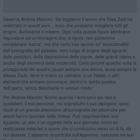
Osserva Andrea Mancini: “Se leggiamo il lavoro che Elisa Zadi ha
realizzato in questi anni… ecco che possiamo sciogliere tutti gli
enigmi, illuminarne il mistero. Ogni volta queste figure sembrano
rispondere ad un’immagine che, a rigore, non potremmo
considerare “sacra”, ma che certo trae spunto ed “eccezionalità”
dall’iconografia del passato, vero luogo di origine degli sguardi,
delle posizioni, della disposizione delle piante, delle grandi falene e
anche degli elementi della modernità. Certo perché qualche volta la
protagonista del quadro (quasi sempre una donna, quasi sempre la
stessa Zadi), tiene in mano un cellulare, o un Tablet, o altri
elementi che entrano comunque, dentro lo spirito poetico
dell’opera, senza disturbarla in nessun modo.”
Per Andrea Mancini “Anche quando i temi sono più laici e
quotidiani, Il suo percorso, ma soprattutto il suo dipingere, sono
ricchi di un grande attenzione all’iconografia dei pittori che per
secoli hanno lavorato nelle chiese. Può rappresentare uno
sguardo, un atto o un oggetto della sua giornata, come se
realizzasse reliquiari o opere che ci conducono verso un di là, da
noi distante. L’abbiamo rincontrata sull’Appenino, nascosta nel suo