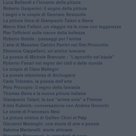
Luca Bellandi e l’incanto della pittura
​Roberto Gasperini: il sogno della pittura
I sogni e le utopie di Gennaro Strazzullo
La pittura lirica di Giampaolo Talani a Siena
​Marco Klee Fallani, un viaggio tra le cose con leggerezza
​Pier Toffoletti sulle tracce della bellezza
​Roberto Braida : passaggi per l’anima
​L’arte di Massimo Cantini Parrini nel film Pinocchio
Eleonora Cappelletti, un’attrice toscana
​La poesia di Michele Brancale : “L’apocrifo nel baule"
Roberto Fanari nel regno dei cieli e delle nuvole
Le utopie di Clara Mallegni
​La poesia misteriosa di Atchugarry
Carla Tolomeo, la poesia dell’arte
Pino Procopio: il regno della fantasia
Thomas Berra e la nuova pittura italiana
Giampaolo Talani, la sua "anima sola" a Firenze
Il mio Kubrick: conversazione con Andrea Gnocchi
Le storie di Francesco Nesi
​La pittura onirica di Galileo Chini al Palp
​Giovanni Maranghi: una storia di arte e poesia
Sabrina Marianelli: storie africane
​Riccardo Benvenuti, le cattedrali di pace