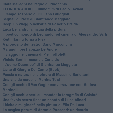
​Clara Mallegni nel regno di Pinocchio
​LEONORA ADDIO, l’ultimo film di Paolo Taviani
Il tempo sospeso di Giuliano Giuggioli
Segnali di Pace di Gianfranco Meggiato
​Deep, un viaggio nell’arte di Roberto Braida
​Luca Bellandi : la magia della pittura
​Il poetico mondo di Leonardo nel cinema di Alessandro Sarti
​Keith Haring torna a Pisa
​A proposito del teatro: Dario Marconcini
Maranghi per Fabrizio De Andrè
​Il viaggio nel cinema di Pier Toffoletti
Vinicio Berti in mostra a Certaldo
“L’uomo Quantico” di Gianfranco Meggiato
​L’arte di Giorgio Dal Canto (Babb)
Poesia e natura nella pittura di Massimo Barlettani
Una vita da modella, Martina Tosi
​Con gli occhi di Van Gogh: conversazione con Andrea
Martinelli
​Con gli occhi aperti sul mondo: la fotografia di Calabrò
Una favola senza fine: un ricordo di Luca Alinari
Liricità e religiosità nella pittura di Elio De Luca
La magica pittura di Antonio Possenti: un ricordo