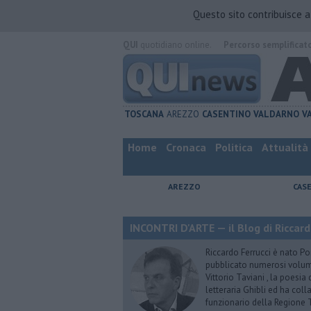
Questo sito contribuisce 
QUI
quotidiano online.
Percorso semplificat
TOSCANA
AREZZO
CASENTINO
VALDARNO
V
Home
Cronaca
Politica
Attualità
AREZZO
CAS
INCONTRI D'ARTE — il Blog di Riccard
Riccardo Ferrucci è nato Pon
pubblicato numerosi volumi 
Vittorio Taviani , la poesia
letteraria Ghibli ed ha col
funzionario della Regione 