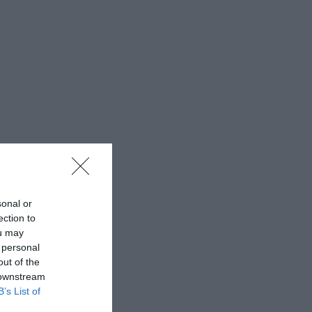
sonal or
ection to
ou may
 personal
out of the
 downstream
B’s List of