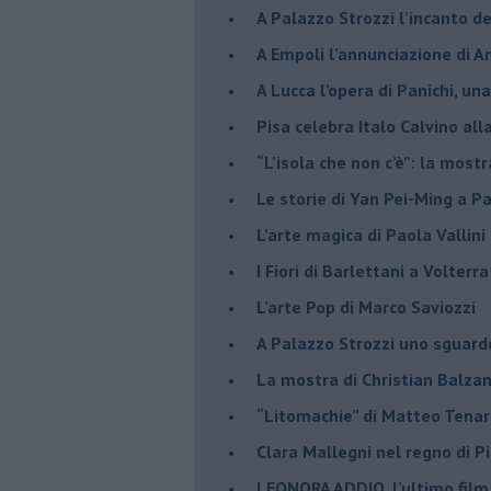
​A Palazzo Strozzi l’incanto d
​A Empoli l’annunciazione di 
A Lucca l’opera di Panichi, u
Pisa celebra Italo Calvino all
“L’isola che non c’è”: la mostr
​Le storie di Yan Pei-Ming a P
​L’arte magica di Paola Vallin
​I Fiori di Barlettani a Volterra
​L’arte Pop di Marco Saviozzi
​A Palazzo Strozzi uno sguar
La mostra di Christian Balza
​“Litomachie” di Matteo Tenar
​Clara Mallegni nel regno di P
​LEONORA ADDIO, l’ultimo film