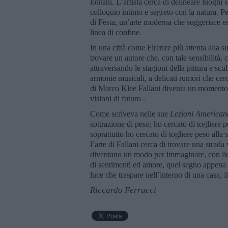
lontani. L’artista cerca di delineare luogh
colloquio intimo e segreto con la natura. Per
di Festa, un’arte moderna che suggerisce e
linea di confine.
In una città come Firenze più attenta alla su
trovare un autore che, con tale sensibilità
attraversando le stagioni della pittura e sc
armonie musicali, a delicati rumori che cerc
di Marco Klee Fallani diventa un momento im
visioni di futuro .
Come scriveva nelle sue
Lezioni American
sottrazione di peso; ho cercato di togliere pe
soprattutto ho cercato di togliere peso alla 
l’arte di Fallani cerca di trovare una strada 
diventano un modo per immaginare, con lievi
di sentimenti ed amore, quel segno appena 
luce che traspare nell’interno di una casa, 
Riccardo Ferrucci