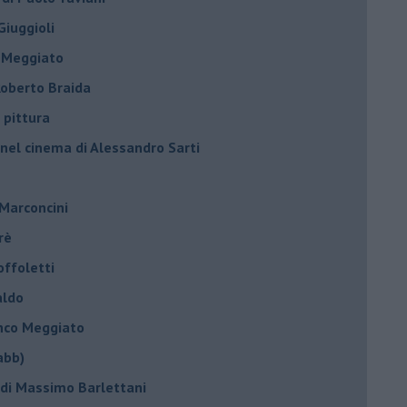
Giuggioli
o Meggiato
 Roberto Braida
 pittura
 nel cinema di Alessandro Sarti
 Marconcini
rè
offoletti
aldo
anco Meggiato
abb)
 di Massimo Barlettani