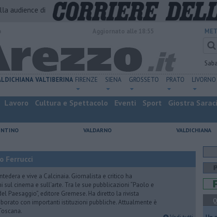
alla audience di
o
Aggiornato alle 18:55
MET
Sab
ALDICHIANA
VALTIBERINA
FIRENZE
SIENA
GROSSETO
PRATO
LIVORNO
Lavoro
Cultura e Spettacolo
Eventi
Sport
Giostra Sarac
ENTINO
VALDARNO
VALDICHIANA
o Ferrucci
tedera e vive a Calcinaia. Giornalista e critico ha
sul cinema e sull’arte. Tra le sue pubblicazioni “Paolo e
 del Paesaggio”, editore Gremese. Ha diretto la rivista
Q
laborato con importanti istituzioni pubbliche. Attualmente è
Toscana.