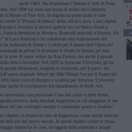
aprile 1965. Ha frequentato l’Istituto d’Arte di Porta
nze. Nel 1990 ha vinto una borsa di studio del California
o il Master of Fine Arts. In seguito ha partecipato a varie
do anche il “Premio di pittura” della cità di Lucca. I suoi dipinti
a, Europa e America in diverse gallerie tra cui Marco Rossi a
, Patricia Mendoza in Messico, Botticelli antichità a Firenze. Ha
A
” di Luca Ronconi e ha collaborato alla realizzazione del
 ha realizzato le forme e i calchi per il museo dell’Opera del
nategli da privati si ricordano il ritratto in bronzo per uno
nti, la serie di opere volute da Ron Dennis, ma anche il grande
dalla ditta Gherardini. Nel 2005 la Syracuse University gli ha
i grandi dimensioni, eseguita in terracotta, per il parco. Ha
 dell’opera musicale
Where the Wild Things
Are per il Teatro del
993 tiene corsi di disegno e scultura per Syracuse University
ato anche il coordinatore del dipartimento di Belle Arti.
Se osserviamo con precisione l’uso del colore e delle forme,
rafia emotiva, dalla desolata leggerezza in cui aleggiano le sue
diane del suo cordoglio sempre e comunque quieto e risoluto.”
e i dipinti, si respira un’idea di leggerezza, come quella indicata
i dell’arte del nuovo secolo. In questi dipinti i colori in rosso,
viaggio intimo tra le cose, tra oggetti della memoria e luoghi