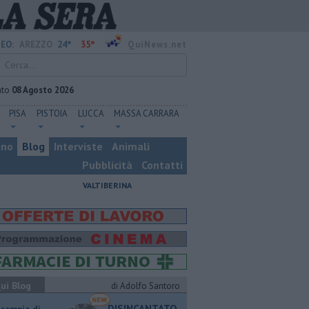
24°
35°
EO:
AREZZO
QuiNews.net
ato
08 Agosto 2026
PISA
PISTOIA
LUCCA
MASSA CARRARA
ino
Blog
Interviste
Animali
Pubblicità
Contatti
VALTIBERINA
ui Blog
di Adolfo Santoro
DISINCANTATO