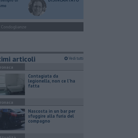
esempio di
ismo
Condoglianze
imi articoli
Vedi tutti
ronaca
Contagiata da
legionella, non ce l'ha
fatta
ronaca
Nascosta in un bar per
sfuggire alla furia del
compagno
ttualità