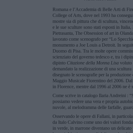
Romana e l’Accademia di Belle Arti di Fire
College of Arts, dove nel 1993 ha conseguit
mostre sia di pittura che di scultura, vincen
e le sue sculture sono stati esposti in Itali
Pietrasanta, The Obsession of art in Olanda
lavorato come scenografo per “Lo Specchio
monumento a Joe Louis a Detroit. In seguito
Duomo di Pisa. Tra le molte opere commissio
scienziato del governo tedesco e, tra i dipi
dipinto
Citazione della Monna Lisa
voluto 
demandato la realizzazione di una scultura d
disegnato le scenografie per la produzione
Maggio Musicale Fiorentino del 2006. Dal 1
in Florence, mentre dal 1996 al 2006 ne è st
Come scrive in catalogo Ilaria Andreini : “
possiamo vedere una vera e propria autobiog
nuvole, al melodramma delle farfalle, guar
Osservando le opere di Fallani, in particolar
da Italo Calvino come uno dei valori fondant
in verde, in marrone diventano un delicato 