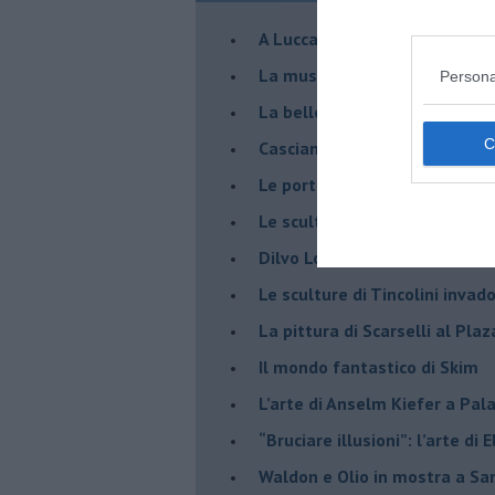
A Lucca la mostra di Marcello 
​La musica di Nicola Piovani i
Persona
​La bellezza resistente di Pie
​Casciana: Skim in volo sulle 
​Le porte della pittura in Pao
​Le sculture di Giulia Cenci a 
​Dilvo Lotti ricordato a San M
​Le sculture di Tincolini inva
La pittura di Scarselli al Plaz
​Il mondo fantastico di Skim
​L’arte di Anselm Kiefer a Pal
​“Bruciare illusioni”: l’arte di 
​Waldon e Olio in mostra a Sa