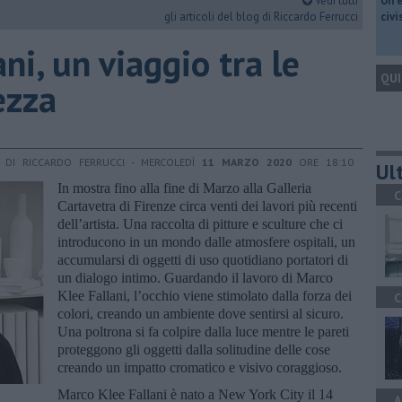
Vedi tutti
​Un 
gli articoli del blog di Riccardo Ferrucci
civ
ni, un viaggio tra le
QUI
ezza
DI RICCARDO FERRUCCI - MERCOLEDÌ
11 MARZO 2020
ORE 18:10
Ult
In mostra fino alla fine di Marzo alla Galleria
C
Cartavetra di Firenze circa venti dei lavori più recenti
dell’artista. Una raccolta di pitture e sculture che ci
introducono in un mondo dalle atmosfere ospitali, un
accumularsi di oggetti di uso quotidiano portatori di
un dialogo intimo. Guardando il lavoro di Marco
Klee Fallani, l’occhio viene stimolato dalla forza dei
C
colori, creando un ambiente dove sentirsi al sicuro.
Una poltrona si fa colpire dalla luce mentre le pareti
proteggono gli oggetti dalla solitudine delle cose
creando un impatto cromatico e visivo coraggioso.
Marco Klee Fallani è nato a New York City il 14
A