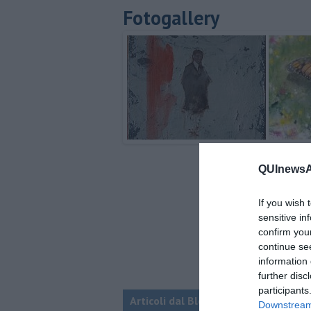
Fotogallery
QUInewsAr
If you wish 
sensitive in
confirm you
continue se
information 
further disc
participants
Articoli dal Blog “Incontri d'arte” di 
Downstream 