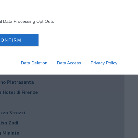
Scarselli “Dialoghi con la città"
ncanta Pisa
l Data Processing Opt Outs
r Toffoletti al Teatro Era
CONFIRM
terme
la Vallini e Marcela Bracalenti
palazzo Strozzi
Data Deletion
Data Access
Privacy Policy
iniato
dono Pietrasanta
a Hotel di Firenze
azzo Strozzi
Elisa Zadi
n Miniato