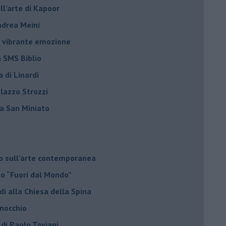
ell’arte di Kapoor
Andrea Meini
na vibrante emozione
a SMS Biblio
a di Linardi
alazzo Strozzi
i a San Miniato
do sull’arte contemporanea
no “Fuori dal Mondo”
di alla Chiesa della Spina
inocchio
 di Paolo Taviani