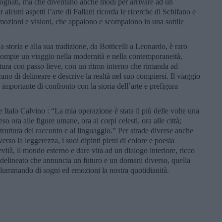
i sognati, ma che diventano anche modi per arrivare ad un
 alcuni aspetti l’arte di Fallani ricorda le ricerche di Schifano e
mozioni e visioni, che appaiono e scompaiono in una sottile
a storia e alla sua tradizione, da Botticelli a Leonardo, è raro
, compie un viaggio nella modernità e nella contemporaneità,
ultura con passo lieve, con un ritmo interno che rimanda ad
ano di delineare e descrive la realtà nel suo compiersi. Il viaggio
portante di confronto con la storia dell’arte e prefigura
e
Italo Calvino : “La mia operazione è stata il più delle volte una
so ora alle figure umane, ora ai corpi celesti, ora alle città;
struttura del racconto e al linguaggio.” Per strade diverse anche
verso la leggerezza, i suoi dipinti pieni di colore e poesia
tà, il mondo esterno e dare vita ad un dialogo interiore, ricco
delineato che annuncia un futuro e un domani diverso, quella
illuminando di sogni ed emozioni la nostra quotidianità.