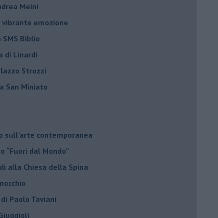
Andrea Meini
na vibrante emozione
a SMS Biblio
a di Linardi
alazzo Strozzi
i a San Miniato
do sull’arte contemporanea
no “Fuori dal Mondo”
di alla Chiesa della Spina
inocchio
 di Paolo Taviani
Giuggioli