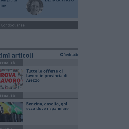
esempio di
ismo
Condoglianze
imi articoli
Vedi tutti
ttualità
​Tutte le offerte di
lavoro in provincia di
Arezzo
ttualità
​Benzina, gasolio, gpl,
ecco dove risparmiare
ronaca