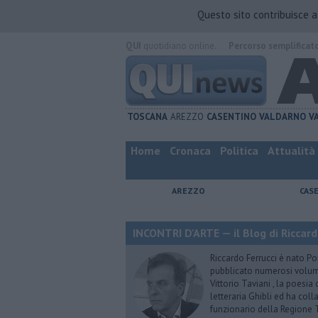
Questo sito contribuisce 
QUI
quotidiano online.
Percorso semplificat
TOSCANA
AREZZO
CASENTINO
VALDARNO
V
Home
Cronaca
Politica
Attualità
AREZZO
CAS
INCONTRI D'ARTE — il Blog di Riccard
Riccardo Ferrucci è nato Pon
pubblicato numerosi volumi 
Vittorio Taviani , la poesia
letteraria Ghibli ed ha col
funzionario della Regione 