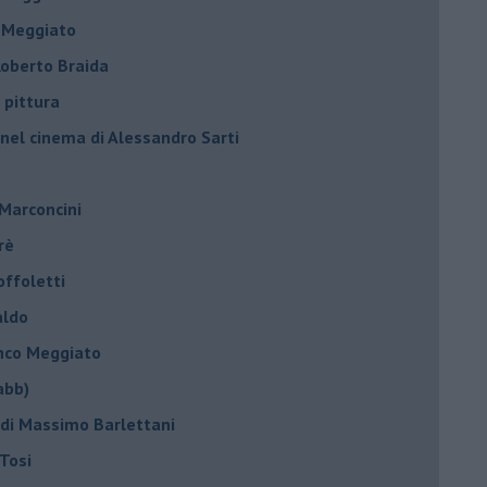
o Meggiato
 Roberto Braida
 pittura
 nel cinema di Alessandro Sarti
 Marconcini
rè
offoletti
aldo
anco Meggiato
abb)
 di Massimo Barlettani
Tosi