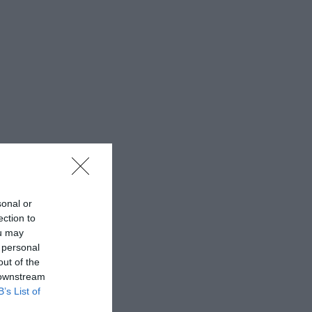
sonal or
ection to
ou may
 personal
out of the
 downstream
B’s List of