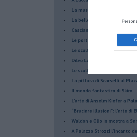
​La musica di Nicola Piovani i
​La bellezza resistente di Pie
Persona
​Casciana: Skim in volo sulle 
​Le porte della pittura in Pao
​Le sculture di Giulia Cenci a 
​Dilvo Lotti ricordato a San M
​Le sculture di Tincolini inva
La pittura di Scarselli al Plaz
​Il mondo fantastico di Skim
​L’arte di Anselm Kiefer a Pal
​“Bruciare illusioni”: l’arte di 
​Waldon e Olio in mostra a Sa
​A Palazzo Strozzi l’incanto d