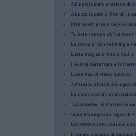
​A Empoli l’annunciazione di 
A Lucca l’opera di Panichi, u
Pisa celebra Italo Calvino all
“L’isola che non c’è”: la mostr
​Le storie di Yan Pei-Ming a P
​L’arte magica di Paola Vallin
​I Fiori di Barlettani a Volterra
​L’arte Pop di Marco Saviozzi
​A Palazzo Strozzi uno sguar
La mostra di Christian Balza
​“Litomachie” di Matteo Tenar
​Clara Mallegni nel regno di P
​LEONORA ADDIO, l’ultimo film
Il tempo sospeso di Giuliano 