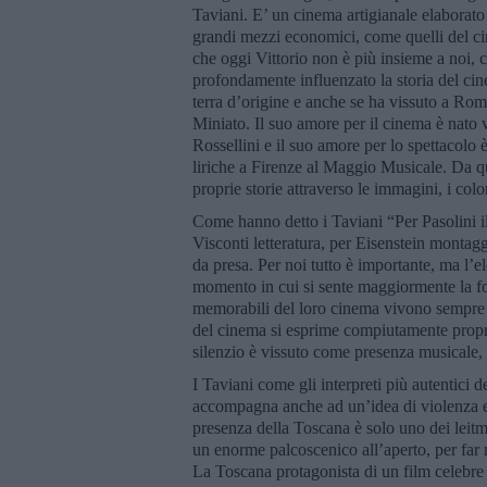
Taviani. E’ un cinema artigianale elaborat
grandi mezzi economici, come quelli del cin
che oggi Vittorio non è più insieme a noi, co
profondamente influenzato la storia del ci
terra d’origine e anche se ha vissuto a Rom
Miniato. Il suo amore per il cinema è nato
Rossellini e il suo amore per lo spettacolo
liriche a Firenze al Maggio Musicale. Da qui
proprie storie attraverso le immagini, i color
Come hanno detto i Taviani “Per Pasolini il 
Visconti letteratura, per Eisenstein montag
da presa. Per noi tutto è importante, ma l’e
momento in cui si sente maggiormente la for
memorabili del loro cinema vivono sempre d
del cinema si esprime compiutamente propri
silenzio è vissuto come presenza musicale, 
I Taviani come gli interpreti più autentici 
accompagna anche ad un’idea di violenza e d
presenza della Toscana è solo uno dei leitmo
un enorme palcoscenico all’aperto, per far n
La Toscana protagonista di un film celebr