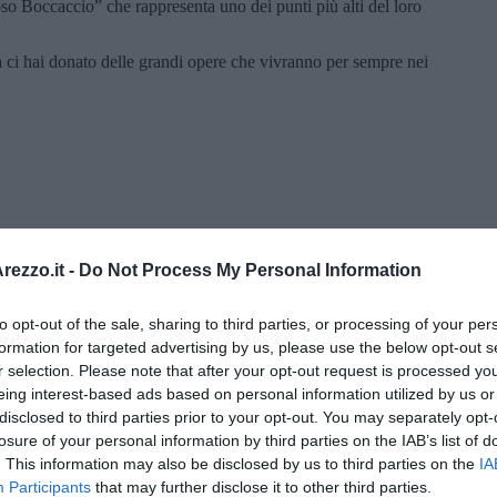
oso Boccaccio” che rappresenta uno dei punti più alti del loro
ma ci hai donato delle grandi opere che vivranno per sempre nei
ezzo.it -
Do Not Process My Personal Information
to opt-out of the sale, sharing to third parties, or processing of your per
formation for targeted advertising by us, please use the below opt-out s
r selection. Please note that after your opt-out request is processed y
eing interest-based ads based on personal information utilized by us or
disclosed to third parties prior to your opt-out. You may separately opt-
Riccardo Ferrucci
losure of your personal information by third parties on the IAB’s list of
. This information may also be disclosed by us to third parties on the
IA
Participants
that may further disclose it to other third parties.
Scarselli “Dialoghi con la città"