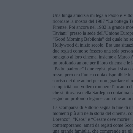
Una lunga amicizia mi lega a Paolo e Vittori
ricordare la mostra del 1987 “La bottega T
Firenze. Poi ancora nel 1982 la grande mos
Taviani” presso la sede dell’Unione Europea
“Good Morning Babilonia” del quale ho segu
Hollywood di inizio secolo. Era una situazio
due registi come se fossero una sola per
omaggio al loro cinema, insieme a Marco Ab
un profondo amore per il loro cinema e le lo
“Padre padrone” i due registi pisani si acco
rosso, però era l’unica copia disponibile i
sorriso dei due autori per non guardare oltr
semplicità non vollero rompere l’incanto che 
che si ritrovava nella Sardegna contadina ra
segnò un profondo legame con i due autori t
La scomparsa di Vittorio segna la fine di un
momenti più alti nella storia del cinema, c
Lorenzo”, “Kaos” e “Cesare deve morire”. P
contemporaneo, amati da registi come Scors
una grande famiglia, che comprende tra gli a