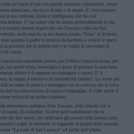
o come un’opera d’arte con grande sapienza compositiva, senza
ema americano, ma ricco di idee e di utopie. E’ triste pensare
n la sua curiosità, ironia e intelligenza, che ha così
nema italiano. E’ un autore che ha amato profondamente la sua
a è sempre rimasto legato alla sua Toscana e alla sua San
 vedendo, molti anni fa, in un cinema pisano “Paisa” di Roberto
 è nato quando il padre lo portava da bambino a vedere le opere
 la passione per la settima arte e la voglia di raccontare le
i ed i suoni.
cinema era soprattutto pittura, per Fellini è messa in scena, per
gio, ma anche forza, meraviglia e gusto di piazzare la macchina
lemento chiave è il rapporto tra immagine e suono. E’ il
za, la magia, il mistero e la curiosità del cinema”. Le scene più
all’incontro di musica e immagine con la certezza che la forza
o dall’incontro/scontro di musica e immagine. A volte anche il
come rottura di un ordine costituito.
della dimensione ambigua della Toscana, della solarità che si
i morte, di solitudine. Si deve però sottolineare che la
tiv dei due autori, che utilizzano gli scenari della natura come
ascere i sogni, le memorie, le leggende in grandi teatri naturali.
e come “La notte di San Lorenzo” ed anche dell’ultimo