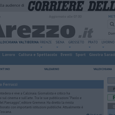
alla audience di
o
Aggiornato alle 07:00
MET
Dom
ALDICHIANA
VALTIBERINA
FIRENZE
SIENA
GROSSETO
PRATO
LIVORNO
Lavoro
Cultura e Spettacolo
Eventi
Sport
Giostra Sarac
ENTINO
VALDARNO
VALDICHIANA
o Ferrucci
tedera e vive a Calcinaia. Giornalista e critico ha
sul cinema e sull’arte. Tra le sue pubblicazioni “Paolo e
 del Paesaggio”, editore Gremese. Ha diretto la rivista
Q
laborato con importanti istituzioni pubbliche. Attualmente è
Toscana.