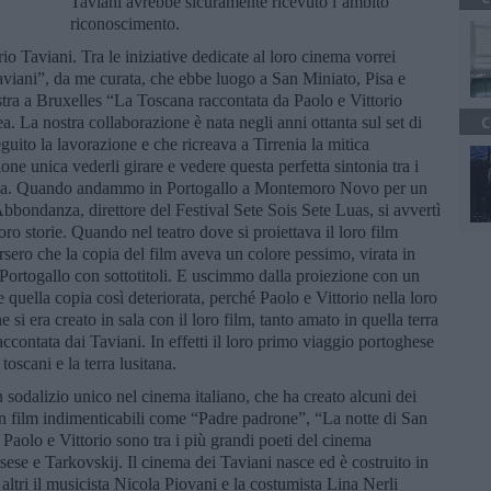
Taviani avrebbe sicuramente ricevuto l’ambito
riconoscimento.
o Taviani. Tra le iniziative dedicate al loro cinema vorrei
aviani”, da me curata, che ebbe luogo a San Miniato, Pisa e
tra a Bruxelles “La Toscana raccontata da Paolo e Vittorio
. La nostra collaborazione è nata negli anni ottanta sul set di
C
ito la lavorazione e che ricreava a Tirrenia la mitica
ne unica vederli girare e vedere questa perfetta sintonia tra i
sona. Quando andammo in Portogallo a Montemoro Novo per un
bondanza, direttore del Festival Sete Sois Sete Luas, si avvertì
ro storie. Quando nel teatro dove si proiettava il loro film
rsero che la copia del film aveva un colore pessimo, virata in
n Portogallo con sottotitoli. E uscimmo dalla proiezione con un
e quella copia così deteriorata, perché Paolo e Vittorio nella loro
si era creato in sala con il loro film, tanto amato in quella terra
ccontata dai Taviani. In effetti il loro primo viaggio portoghese
oscani e la terra lusitana.
 sodalizio unico nel cinema italiano, che ha creato alcuni dei
on film indimenticabili come “Padre padrone”, “La notte di San
aolo e Vittorio sono tra i più grandi poeti del cinema
ese e Tarkovskij. Il cinema dei Taviani nasce ed è costruito in
ltri il musicista Nicola Piovani e la costumista Lina Nerli