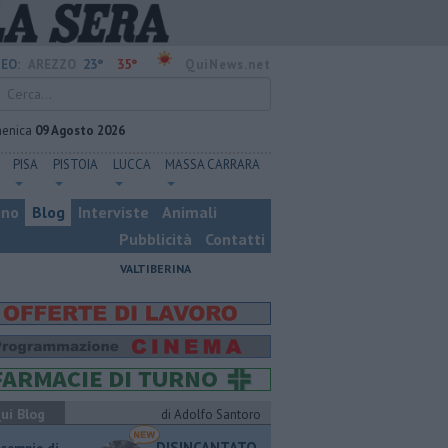
23°
35°
EO:
AREZZO
QuiNews.net
enica
09 Agosto 2026
PISA
PISTOIA
LUCCA
MASSA CARRARA
ino
Blog
Interviste
Animali
Pubblicità
Contatti
VALTIBERINA
ui Blog
di Adolfo Santoro
DISINCANTATO