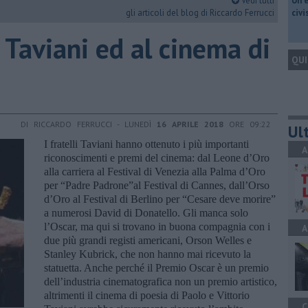
Vedi tutti
​Un 
gli articoli del blog di Riccardo Ferrucci
civ
o Taviani ed al cinema di
QUI
DI RICCARDO FERRUCCI - LUNEDÌ
16 APRILE 2018
ORE 09:22
Ult
I fratelli Taviani hanno ottenuto i più importanti
A
riconoscimenti e premi del cinema: dal Leone d’Oro
alla carriera al Festival di Venezia alla Palma d’Oro
per “Padre Padrone”al Festival di Cannes, dall’Orso
d’Oro al Festival di Berlino per “Cesare deve morire”
a numerosi David di Donatello. Gli manca solo
l’Oscar, ma qui si trovano in buona compagnia con i
A
due più grandi registi americani, Orson Welles e
Stanley Kubrick, che non hanno mai ricevuto la
statuetta. Anche perché il Premio Oscar è un premio
dell’industria cinematografica non un premio artistico,
altrimenti il cinema di poesia di Paolo e Vittorio
C