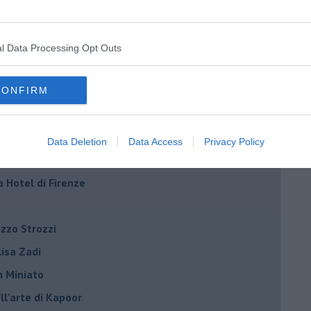
ncanta Pisa
r Toffoletti al Teatro Era
l Data Processing Opt Outs
terme
la Vallini e Marcela Bracalenti
CONFIRM
palazzo Strozzi
iniato
Data Deletion
Data Access
Privacy Policy
dono Pietrasanta
a Hotel di Firenze
azzo Strozzi
Elisa Zadi
n Miniato
ell’arte di Kapoor