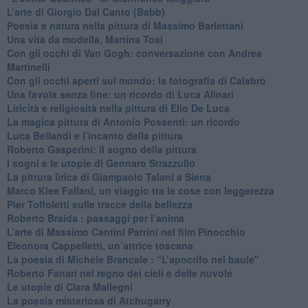
​L’arte di Giorgio Dal Canto (Babb)
Poesia e natura nella pittura di Massimo Barlettani
Una vita da modella, Martina Tosi
​Con gli occhi di Van Gogh: conversazione con Andrea
Martinelli
​Con gli occhi aperti sul mondo: la fotografia di Calabrò
Una favola senza fine: un ricordo di Luca Alinari
Liricità e religiosità nella pittura di Elio De Luca
La magica pittura di Antonio Possenti: un ricordo
Luca Bellandi e l’incanto della pittura
​Roberto Gasperini: il sogno della pittura
I sogni e le utopie di Gennaro Strazzullo
La pittura lirica di Giampaolo Talani a Siena
​Marco Klee Fallani, un viaggio tra le cose con leggerezza
​Pier Toffoletti sulle tracce della bellezza
​Roberto Braida : passaggi per l’anima
​L’arte di Massimo Cantini Parrini nel film Pinocchio
Eleonora Cappelletti, un’attrice toscana
​La poesia di Michele Brancale : “L’apocrifo nel baule"
Roberto Fanari nel regno dei cieli e delle nuvole
Le utopie di Clara Mallegni
​La poesia misteriosa di Atchugarry