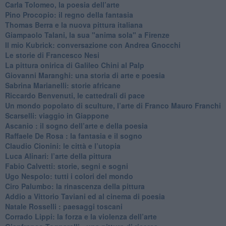
Carla Tolomeo, la poesia dell’arte
Pino Procopio: il regno della fantasia
Thomas Berra e la nuova pittura italiana
Giampaolo Talani, la sua "anima sola" a Firenze
Il mio Kubrick: conversazione con Andrea Gnocchi
Le storie di Francesco Nesi
​La pittura onirica di Galileo Chini al Palp
​Giovanni Maranghi: una storia di arte e poesia
Sabrina Marianelli: storie africane
​Riccardo Benvenuti, le cattedrali di pace
​Un mondo popolato di sculture, l’arte di Franco Mauro Franchi
​Scarselli: viaggio in Giappone
​Ascanio : il sogno dell’arte e della poesia
Raffaele De Rosa : la fantasia e il sogno
​Claudio Cionini: le città e l’utopia
Luca Alinari: l’arte della pittura
​Fabio Calvetti: storie, segni e sogni
Ugo Nespolo: tutti i colori del mondo
​Ciro Palumbo: la rinascenza della pittura
​Addio a Vittorio Taviani ed al cinema di poesia
​Natale Rosselli : paesaggi toscani
​Corrado Lippi: la forza e la violenza dell’arte