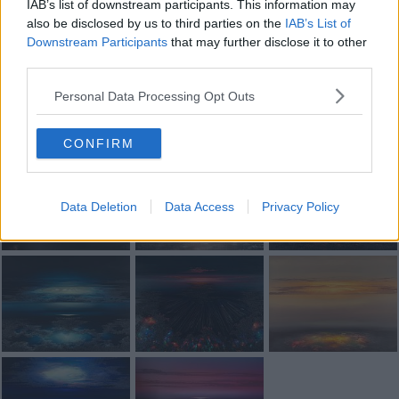
IAB’s list of downstream participants. This information may
also be disclosed by us to third parties on the
IAB’s List of
Se vuoi leggere le notizie principali della Toscana iscriviti alla
Downstream Participants
that may further disclose it to other
Newsletter QUInews - ToscanaMedia.
Arriva gratis tutti i giorni
third parties.
alle 20:00 direttamente nella tua casella di posta.
Personal Data Processing Opt Outs
Basta cliccare
QUI
Fotogallery
CONFIRM
Data Deletion
Data Access
Privacy Policy