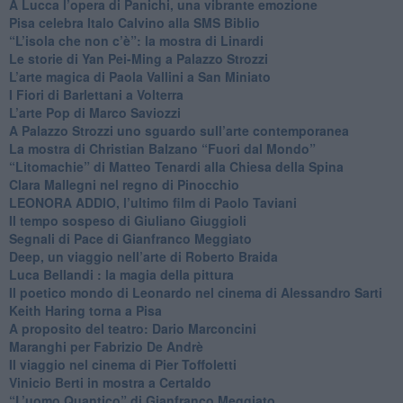
A Lucca l’opera di Panichi, una vibrante emozione
Pisa celebra Italo Calvino alla SMS Biblio
“L’isola che non c’è”: la mostra di Linardi
​Le storie di Yan Pei-Ming a Palazzo Strozzi
​L’arte magica di Paola Vallini a San Miniato
​I Fiori di Barlettani a Volterra
​L’arte Pop di Marco Saviozzi
​A Palazzo Strozzi uno sguardo sull’arte contemporanea
La mostra di Christian Balzano “Fuori dal Mondo”
​“Litomachie” di Matteo Tenardi alla Chiesa della Spina
​Clara Mallegni nel regno di Pinocchio
​LEONORA ADDIO, l’ultimo film di Paolo Taviani
Il tempo sospeso di Giuliano Giuggioli
Segnali di Pace di Gianfranco Meggiato
​Deep, un viaggio nell’arte di Roberto Braida
​Luca Bellandi : la magia della pittura
​Il poetico mondo di Leonardo nel cinema di Alessandro Sarti
​Keith Haring torna a Pisa
​A proposito del teatro: Dario Marconcini
Maranghi per Fabrizio De Andrè
​Il viaggio nel cinema di Pier Toffoletti
Vinicio Berti in mostra a Certaldo
“L’uomo Quantico” di Gianfranco Meggiato