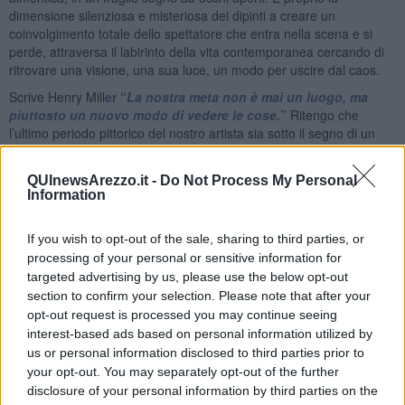
dimensione silenziosa e misteriosa dei dipinti a creare un
coinvolgimento totale dello spettatore che entra nella scena e si
perde, attraversa il labirinto della vita contemporanea cercando di
ritrovare una visione, una sua luce, un modo per uscire dal caos.
Scrive Henry Mill
er “
La nostra meta non è mai un luogo, ma
piuttosto un nuovo modo di vedere le cose.
”
Ritengo che
l’ultimo periodo pittorico del nostro artista sia sotto il segno di un
nuovo modo di vedere le cose, immaginare futuri e mondi possibili,
abbandonare la strada certa per incamminarsi nei difficili sentieri
QUInewsArezzo.it -
Do Not Process My Personal
del sogno e della poesia. Il nostro sguardo non si stanca di
Information
interrogare dipinti che nascondono sempre nuove emozioni e
avventure. L’arte diventa il tentativo di rompere il muro del silenzio
If you wish to opt-out of the sale, sharing to third parties, or
e trovare una comunicazione non scontata, capace di interrogarsi
sulle ragioni del dolore, la solitudine e l’isolamento dell’uomo di
processing of your personal or sensitive information for
oggi, di dare un significato alla vita, alle utopie, ai sogni che si
targeted advertising by us, please use the below opt-out
infrangono tra le onde del mare e si riflettono nel cielo.
section to confirm your selection. Please note that after your
opt-out request is processed you may continue seeing
Riccardo Ferrucci
interest-based ads based on personal information utilized by
us or personal information disclosed to third parties prior to
your opt-out. You may separately opt-out of the further
disclosure of your personal information by third parties on the