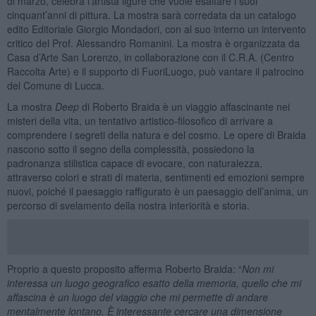
di marzo, celebra l’artista ligure che vuole esaltare i suoi
cinquant’anni di pittura. La mostra sarà corredata da un catalogo
edito Editoriale Giorgio Mondadori, con al suo interno un intervento
critico del Prof. Alessandro Romanini. La mostra è organizzata da
Casa d’Arte San Lorenzo, in collaborazione con il C.R.A. (Centro
Raccolta Arte) e il supporto di FuoriLuogo, può vantare il patrocino
del Comune di Lucca.
La mostra
Deep
di Roberto Braida è un viaggio affascinante nei
misteri della vita, un tentativo artistico-filosofico di arrivare a
comprendere i segreti della natura e del cosmo. Le opere di Braida
nascono sotto il segno della complessità, possiedono la
padronanza stilistica capace di evocare, con naturalezza,
attraverso colori e strati di materia, sentimenti ed emozioni sempre
nuovi, poiché il paesaggio raffigurato è un paesaggio dell’anima, un
percorso di svelamento della nostra interiorità e storia.
Proprio a questo proposito afferma Roberto Braida: “
Non mi
interessa un luogo geografico esatto della memoria, quello che mi
affascina è un luogo del viaggio che mi permette di andare
mentalmente lontano. È interessante cercare una dimensione