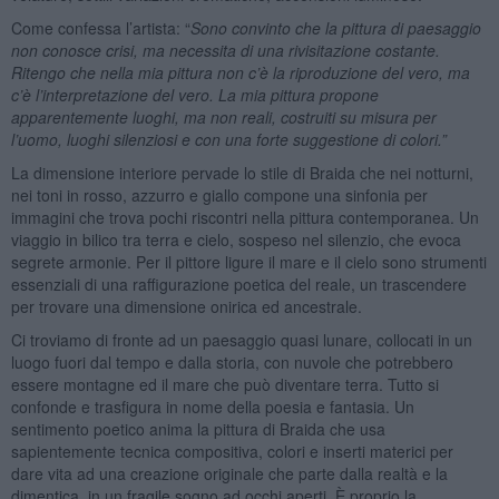
Come confessa l’artista: “
Sono convinto che la pittura di paesaggio
non conosce crisi, ma necessita di una rivisitazione costante.
Ritengo che nella mia pittura non c’è la riproduzione del vero, ma
c’è l’interpretazione del vero. La mia pittura propone
apparentemente luoghi, ma non reali, costruiti su misura per
l’uomo, luoghi silenziosi e con una forte suggestione di colori.”
La dimensione interiore pervade lo stile di Braida che nei notturni,
nei toni in rosso, azzurro e giallo compone una sinfonia per
immagini che trova pochi riscontri nella pittura contemporanea. Un
viaggio in bilico tra terra e cielo, sospeso nel silenzio, che evoca
segrete armonie. Per il pittore ligure il mare e il cielo sono strumenti
essenziali di una raffigurazione poetica del reale, un trascendere
per trovare una dimensione onirica ed ancestrale.
Ci troviamo di fronte ad un paesaggio quasi lunare, collocati in un
luogo fuori dal tempo e dalla storia, con nuvole che potrebbero
essere montagne ed il mare che può diventare terra. Tutto si
confonde e trasfigura in nome della poesia e fantasia. Un
sentimento poetico anima la pittura di Braida che usa
sapientemente tecnica compositiva, colori e inserti materici per
dare vita ad una creazione originale che parte dalla realtà e la
dimentica, in un fragile sogno ad occhi aperti. È proprio la