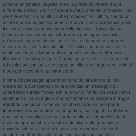
lontana, enigmatica, segreta, priva di presenze umane, è una
pittura del silenzio. L’unico fragore è quello ottenuto attraverso l’uso
dei miei colori
.” È una pittura che procede oltre l’infinito, che da un
colore e una luce riesce a penetrare dove l’ombra s’addensa, dove
il mistero si svela a nuove verità e illuminazioni. Talvolta la sua
ricerca poetica lo conduce a liberare un paesaggio nascosto,
un’armonia segreta, che soltanto l’artista è in grado di vedere e
elaborare per noi. Nei suoi dipinti i riflessi diventano musica e la
sapienza compositiva permette di gettare una luce nell’ombra e
illuminare il nostro presente. È ormai un’arte che vive di emozioni
ed esplosioni continue, che cerca, nei riflessi del mare e nel cielo, il
modo per raccontare la nostra storia.
Il tema del paesaggio apparentemente domina la scena, ma,
attraverso la sua costruzione, si evidenzia un messaggio più
sotterraneo e indecifrabile, echi e rumori di fondo che descrivono i
sentimenti di paura e gioia, che raccontano una stagione in fragile
equilibrio che cerca l’armonia, ma che si apre anche a paure
improvvise. È una modernità non gridata, ma raggiunta attraverso
una costruzione classica e misurata quella a cui tende Braida, il
quale comprende che, la nostra labirintica realtà, può essere
descritta solo attraverso un’elaborazione complessa ricca di
velature, sottili variazioni cromatiche, accensioni luminose.