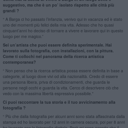
suggestivo, ma che è un po’ isolato rispetto alle città più
grandi ?
“ A Barga ci ho passato l’infanzia, venivo qui in vacanza ed è stato
uno dei momenti più felici della mia vita. Adesso che ho quasi
cinquant’anni ho deciso di tornare a vivere e lavorare qui in questo
luogo per me magico.”
Sei un’artista che puoi essere definita sperimentale. Hai
lavorato sulla fotografia, con installazioni, con la pittura.
Come ti collochi nel panorama della ricerca artistica
contemporanea?
“ Non penso che la ricerca artistica possa essere definita in base a
categorie, al luogo dove vivi od alla nazionalità. Credo di essere
una persona libera, priva di condizionamenti, che guarda le
persone negli occhi e guarda la vita. Cerco di descrivere ciò che
vedo con la massima libertà espressiva possibile."
Ci puoi raccontare la tua storia e il tuo avvicinamento alla
fotografia ?
“ Più che dalla fotografia per alcuni anni sono stata affascinata dalla
stampa ed ho lavorato per 12 anni in camera oscura, poi per 8 anni
ho lavorato con la fotografia digitale. Però mi sono accorta che il