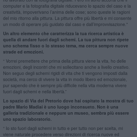
computer e la fotografia digitale riducevano lo spazio del caso e la
creatività, impoverivano l’anima delle cose; sono queste le ragioni
del mio ritorno alla pittura. La pittura offre più libertà e mi consente
un modo di operare più guidato dal caso e dall’improvvisazione."
Un altro elemento che caratterizza la tua ricerca artistica è
quella di andare fuori dagli schemi. La tua pittura non ripete
uno schema fisso o lo stesso tema, ma cerca sempre nuove
strade ed emozioni.
“ Vorrei premettere che prima della pittura viene la vita, ho delle
emozioni, degli incontri che mi sollecitano anche a livello creativo.
Non seguo degli schemi rigidi di vita che ti vengono imposti dalla
società, ma cerco di vivere la vita in modo libero ed emozionale,
pur sapendo che è sempre più difficile nella vita moderna vivere
fuori dagli schemi e nella libertà.”
Lo spazio di Via del Pretorio dove hai ospitato la mostra di tuo
padre Mario Madiai è uno luogo inconsueto. Non è una
galleria tradizionale e neppure un museo, sembra più essere
uno spazio laboratorio.
“ Io sto fuori dagli schemi in tutto e per tutto non per scelta, mi
viene naturale procedere verso direzioni di ricerca nuove ed