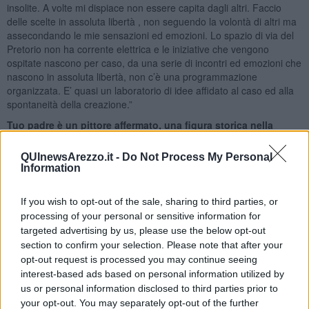
insolite. A volte mi dispiace non essere capita dagli altri. Faccio
delle scelte in assoluta libertà , non seguendo la volontà di altri ma
assecondando le mie sensazioni ed emozioni. Lo spazio di via del
Pretorio non ha corrente elettrica e le iniziative che vengono
ospitate nascono per caso, da una serie di incontri ed emozioni che
nascono in assoluta libertà, non c’è una programmazione
organizzata. E’ quasi un laboratorio di idee affidato al caso ed alla
spontaneità della creazione.”
Tuo padre è un pittore affermato, una figura storica nella
pittura italiana. Quale stato il rapporto tra padre e figlia, ti ha
condizionato questo rapporto ?
QUInewsArezzo.it -
Do Not Process My Personal
Information
“ Molti mi chiedono notizie su questa eventuale influenza artistica,
ma per me il babbo è soprattutto il babbo : è un rapporto affettivo.
Inoltre è una persona molto concentrata su se stesso, sulla sua
If you wish to opt-out of the sale, sharing to third parties, or
ricerca. Comunque ha lasciato tutte le figlie assolutamente libere di
processing of your personal or sensitive information for
scegliere la propria strada, senza nessun tipo di condizionamento
targeted advertising by us, please use the below opt-out
imposto dall’alto."
section to confirm your selection. Please note that after your
opt-out request is processed you may continue seeing
Ci sono delle opere di Mario Madiai che nascono
interest-based ads based on personal information utilized by
intervenendo su delle fotografie di nudo da te realizzate.
us or personal information disclosed to third parties prior to
Come è nata questa collaborazione ?
your opt-out. You may separately opt-out of the further