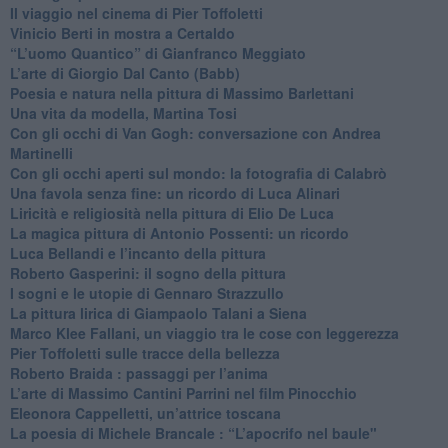
​Il viaggio nel cinema di Pier Toffoletti
Vinicio Berti in mostra a Certaldo
“L’uomo Quantico” di Gianfranco Meggiato
​L’arte di Giorgio Dal Canto (Babb)
Poesia e natura nella pittura di Massimo Barlettani
Una vita da modella, Martina Tosi
​Con gli occhi di Van Gogh: conversazione con Andrea
Martinelli
​Con gli occhi aperti sul mondo: la fotografia di Calabrò
Una favola senza fine: un ricordo di Luca Alinari
Liricità e religiosità nella pittura di Elio De Luca
La magica pittura di Antonio Possenti: un ricordo
Luca Bellandi e l’incanto della pittura
​Roberto Gasperini: il sogno della pittura
I sogni e le utopie di Gennaro Strazzullo
La pittura lirica di Giampaolo Talani a Siena
​Marco Klee Fallani, un viaggio tra le cose con leggerezza
​Pier Toffoletti sulle tracce della bellezza
​Roberto Braida : passaggi per l’anima
​L’arte di Massimo Cantini Parrini nel film Pinocchio
Eleonora Cappelletti, un’attrice toscana
​La poesia di Michele Brancale : “L’apocrifo nel baule"