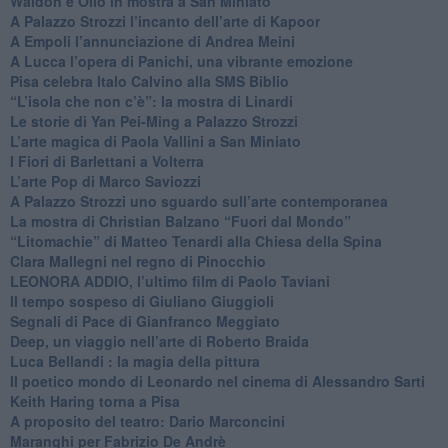
​Waldon e Olio in mostra a San Miniato
​A Palazzo Strozzi l’incanto dell’arte di Kapoor
​A Empoli l’annunciazione di Andrea Meini
A Lucca l’opera di Panichi, una vibrante emozione
Pisa celebra Italo Calvino alla SMS Biblio
“L’isola che non c’è”: la mostra di Linardi
​Le storie di Yan Pei-Ming a Palazzo Strozzi
​L’arte magica di Paola Vallini a San Miniato
​I Fiori di Barlettani a Volterra
​L’arte Pop di Marco Saviozzi
​A Palazzo Strozzi uno sguardo sull’arte contemporanea
La mostra di Christian Balzano “Fuori dal Mondo”
​“Litomachie” di Matteo Tenardi alla Chiesa della Spina
​Clara Mallegni nel regno di Pinocchio
​LEONORA ADDIO, l’ultimo film di Paolo Taviani
Il tempo sospeso di Giuliano Giuggioli
Segnali di Pace di Gianfranco Meggiato
​Deep, un viaggio nell’arte di Roberto Braida
​Luca Bellandi : la magia della pittura
​Il poetico mondo di Leonardo nel cinema di Alessandro Sarti
​Keith Haring torna a Pisa
​A proposito del teatro: Dario Marconcini
Maranghi per Fabrizio De Andrè