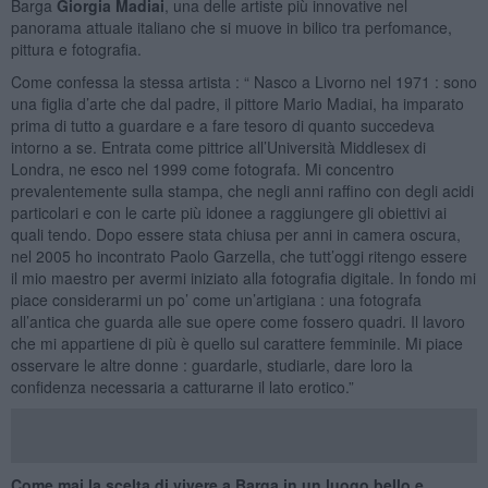
Barga
Giorgia Madiai
, una delle artiste più innovative nel
panorama attuale italiano che si muove in bilico tra perfomance,
pittura e fotografia.
Come confessa la stessa artista : “ Nasco a Livorno nel 1971 : sono
una figlia d’arte che dal padre, il pittore Mario Madiai, ha imparato
prima di tutto a guardare e a fare tesoro di quanto succedeva
intorno a se. Entrata come pittrice all’Università Middlesex di
Londra, ne esco nel 1999 come fotografa. Mi concentro
prevalentemente sulla stampa, che negli anni raffino con degli acidi
particolari e con le carte più idonee a raggiungere gli obiettivi ai
quali tendo. Dopo essere stata chiusa per anni in camera oscura,
nel 2005 ho incontrato Paolo Garzella, che tutt’oggi ritengo essere
il mio maestro per avermi iniziato alla fotografia digitale. In fondo mi
piace considerarmi un po’ come un’artigiana : una fotografa
all’antica che guarda alle sue opere come fossero quadri. Il lavoro
che mi appartiene di più è quello sul carattere femminile. Mi piace
osservare le altre donne : guardarle, studiarle, dare loro la
confidenza necessaria a catturarne il lato erotico.”
Come mai la scelta di vivere a Barga in un luogo bello e