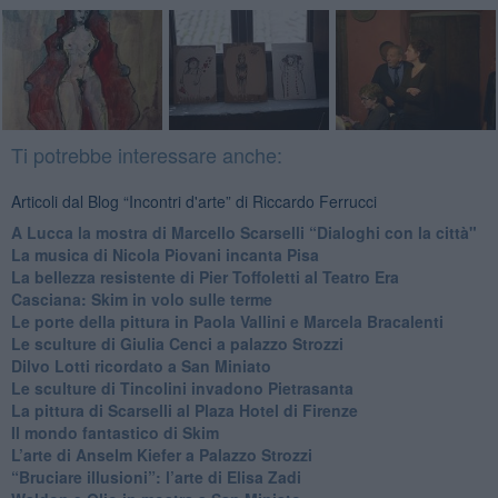
Ti potrebbe interessare anche:
Articoli dal Blog “Incontri d'arte” di Riccardo Ferrucci
A Lucca la mostra di Marcello Scarselli “Dialoghi con la città"
​La musica di Nicola Piovani incanta Pisa
​La bellezza resistente di Pier Toffoletti al Teatro Era
​Casciana: Skim in volo sulle terme
​Le porte della pittura in Paola Vallini e Marcela Bracalenti
​Le sculture di Giulia Cenci a palazzo Strozzi
​Dilvo Lotti ricordato a San Miniato
​Le sculture di Tincolini invadono Pietrasanta
La pittura di Scarselli al Plaza Hotel di Firenze
​Il mondo fantastico di Skim
​L’arte di Anselm Kiefer a Palazzo Strozzi
​“Bruciare illusioni”: l’arte di Elisa Zadi