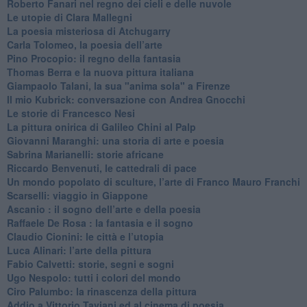
Roberto Fanari nel regno dei cieli e delle nuvole
Le utopie di Clara Mallegni
​La poesia misteriosa di Atchugarry
Carla Tolomeo, la poesia dell’arte
Pino Procopio: il regno della fantasia
Thomas Berra e la nuova pittura italiana
Giampaolo Talani, la sua "anima sola" a Firenze
Il mio Kubrick: conversazione con Andrea Gnocchi
Le storie di Francesco Nesi
​La pittura onirica di Galileo Chini al Palp
​Giovanni Maranghi: una storia di arte e poesia
Sabrina Marianelli: storie africane
​Riccardo Benvenuti, le cattedrali di pace
​Un mondo popolato di sculture, l’arte di Franco Mauro Franchi
​Scarselli: viaggio in Giappone
​Ascanio : il sogno dell’arte e della poesia
Raffaele De Rosa : la fantasia e il sogno
​Claudio Cionini: le città e l’utopia
Luca Alinari: l’arte della pittura
​Fabio Calvetti: storie, segni e sogni
Ugo Nespolo: tutti i colori del mondo
​Ciro Palumbo: la rinascenza della pittura
​Addio a Vittorio Taviani ed al cinema di poesia