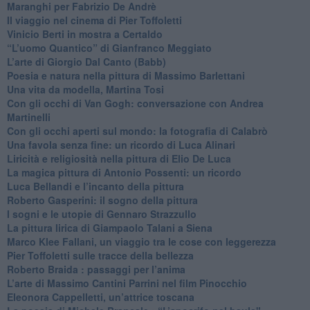
Maranghi per Fabrizio De Andrè
​Il viaggio nel cinema di Pier Toffoletti
Vinicio Berti in mostra a Certaldo
“L’uomo Quantico” di Gianfranco Meggiato
​L’arte di Giorgio Dal Canto (Babb)
Poesia e natura nella pittura di Massimo Barlettani
Una vita da modella, Martina Tosi
​Con gli occhi di Van Gogh: conversazione con Andrea
Martinelli
​Con gli occhi aperti sul mondo: la fotografia di Calabrò
Una favola senza fine: un ricordo di Luca Alinari
Liricità e religiosità nella pittura di Elio De Luca
La magica pittura di Antonio Possenti: un ricordo
Luca Bellandi e l’incanto della pittura
​Roberto Gasperini: il sogno della pittura
I sogni e le utopie di Gennaro Strazzullo
La pittura lirica di Giampaolo Talani a Siena
​Marco Klee Fallani, un viaggio tra le cose con leggerezza
​Pier Toffoletti sulle tracce della bellezza
​Roberto Braida : passaggi per l’anima
​L’arte di Massimo Cantini Parrini nel film Pinocchio
Eleonora Cappelletti, un’attrice toscana