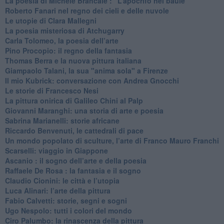
​La poesia di Michele Brancale : “L’apocrifo nel baule"
Roberto Fanari nel regno dei cieli e delle nuvole
Le utopie di Clara Mallegni
​La poesia misteriosa di Atchugarry
Carla Tolomeo, la poesia dell’arte
Pino Procopio: il regno della fantasia
Thomas Berra e la nuova pittura italiana
Giampaolo Talani, la sua "anima sola" a Firenze
Il mio Kubrick: conversazione con Andrea Gnocchi
Le storie di Francesco Nesi
​La pittura onirica di Galileo Chini al Palp
​Giovanni Maranghi: una storia di arte e poesia
Sabrina Marianelli: storie africane
​Riccardo Benvenuti, le cattedrali di pace
​Un mondo popolato di sculture, l’arte di Franco Mauro Franchi
​Scarselli: viaggio in Giappone
​Ascanio : il sogno dell’arte e della poesia
Raffaele De Rosa : la fantasia e il sogno
​Claudio Cionini: le città e l’utopia
Luca Alinari: l’arte della pittura
​Fabio Calvetti: storie, segni e sogni
Ugo Nespolo: tutti i colori del mondo
​Ciro Palumbo: la rinascenza della pittura