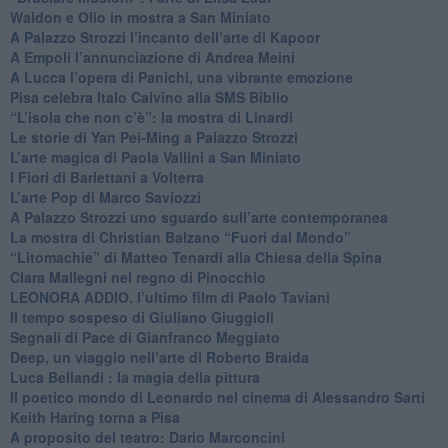
​Waldon e Olio in mostra a San Miniato
​A Palazzo Strozzi l’incanto dell’arte di Kapoor
​A Empoli l’annunciazione di Andrea Meini
A Lucca l’opera di Panichi, una vibrante emozione
Pisa celebra Italo Calvino alla SMS Biblio
“L’isola che non c’è”: la mostra di Linardi
​Le storie di Yan Pei-Ming a Palazzo Strozzi
​L’arte magica di Paola Vallini a San Miniato
​I Fiori di Barlettani a Volterra
​L’arte Pop di Marco Saviozzi
​A Palazzo Strozzi uno sguardo sull’arte contemporanea
La mostra di Christian Balzano “Fuori dal Mondo”
​“Litomachie” di Matteo Tenardi alla Chiesa della Spina
​Clara Mallegni nel regno di Pinocchio
​LEONORA ADDIO, l’ultimo film di Paolo Taviani
Il tempo sospeso di Giuliano Giuggioli
Segnali di Pace di Gianfranco Meggiato
​Deep, un viaggio nell’arte di Roberto Braida
​Luca Bellandi : la magia della pittura
​Il poetico mondo di Leonardo nel cinema di Alessandro Sarti
​Keith Haring torna a Pisa
​A proposito del teatro: Dario Marconcini