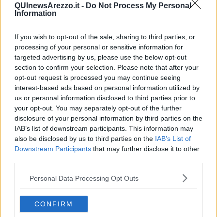
riscoprire elementi vissuti nell’infanzia ?
QUInewsArezzo.it -
Do Not Process My Personal
Information
Io considero la mia arte un gioco per adulti. C’è come una
sovrapposizione di piani tra adulti e bambini; se io gioco il gioco
If you wish to opt-out of the sale, sharing to third parties, or
diventa scoperta ,ricerca, maturità, è un modo fondamentale per
descrivere la realtà ed i suoi misteri. Il motore della mia arte va
processing of your personal or sensitive information for
ritrovato nello stupore di fronte al mondo, nel vedere il mondo ed i
targeted advertising by us, please use the below opt-out
suoi enigmi in una luce diversa, con gli occhi del poeta e della
section to confirm your selection. Please note that after your
fantasia. Approfondire questi elementi consente di comprendere il
opt-out request is processed you may continue seeing
vero senso del mio lavoro, della mia pittura.
interest-based ads based on personal information utilized by
us or personal information disclosed to third parties prior to
Riccardo Ferrucci
your opt-out. You may separately opt-out of the further
disclosure of your personal information by third parties on the
IAB’s list of downstream participants. This information may
also be disclosed by us to third parties on the
IAB’s List of
Downstream Participants
that may further disclose it to other
third parties.
Se vuoi leggere le notizie principali della Toscana iscriviti alla
Newsletter QUInews - ToscanaMedia.
Arriva gratis tutti i giorni
Personal Data Processing Opt Outs
alle 20:00 direttamente nella tua casella di posta.
Basta cliccare
QUI
CONFIRM