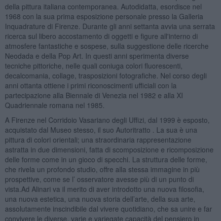
della pittura italiana contemporanea. Autodidatta, esordisce nel
1968 con la sua prima esposizione personale presso la Galleria
Inquadrature di Firenze. Durante gli anni settanta avvia una serrata
ricerca sul libero accostamento di oggetti e figure all'interno di
atmosfere fantastiche e sospese, sulla suggestione delle ricerche
Neodada e della Pop Art. In questi anni sperimenta diverse
tecniche pittoriche, nelle quali coniuga colori fluorescenti,
decalcomania, collage, trasposizioni fotografiche. Nel corso degli
anni ottanta ottiene i primi riconoscimenti ufficiali con la
partecipazione alla Biennale di Venezia nel 1982 e alla XI
Quadriennale romana nel 1985.
A Firenze nel Corridoio Vasariano degli Uffizi, dal 1999 è esposto,
acquistato dal Museo stesso, il suo Autoritratto . La sua è una
pittura di colori orientali; una straordinaria rappresentazione
astratta in due dimensioni, fatta di scomposizione e ricomposizione
delle forme come in un gioco di specchi. La struttura delle forme,
che rivela un profondo studio, offre alla stessa immagine in più
prospettive, come se l’ osservatore avesse più di un punto di
vista.Ad Alinari va il merito di aver introdotto una nuova filosofia,
una nuova estetica, una nuova storia dell’arte, della sua arte,
assolutamente inscindibile dal vivere quotidiano, che sa unire e far
convivere le diverse, varie e variegate capacità del pensiero in