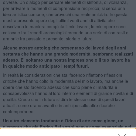
diverse. Un dialogo per cercare elementi di sintonia, di vicinanza,
per arrivare a momenti di comprensione reciproca; si cerca una
idea artistica comune, che provochi una reale amicizia. In questa
mostra presento opere degli ultimi venti anni di attività che
descrivono in maniera compiuta il mio lavoro; le mie opere sono
collocate tra i reperti archeologici creando una serie di contrasti e
armonie tra passato e presente, storia e futuro.
Alcune mostre antologiche presentano dei lavori degli anni
settanta che hanno una grande modernità, sembrano realizzati
adesso. E’ soltanto una nostra impressione o il tuo lavoro ha
in qualche modo anticipato i tempi futuri.
In realtà le considerazioni che stai facendo riflettono riflessioni
critiche che hanno colto la modernità del mio lavoro, ma anche le
opere che sto facendo adesso che sono piene di maturità e
consapevolezza hanno al loro interno elementi di grande novità e di
qualità. Credo che in futuro si dirà le stesse cose di questi lavori
attuali : come erano avanti e in anticipo sulle altre ricerche
contemporanee.
Un altro elemento fondante è l’idea di arte come gioco, un
elemento che già Enrico Baj sottolineava come essenziale nel
suo lavoro. Anche per te l’arte è sempre un ritornare bambini e