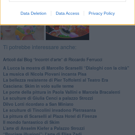
Fotogallery
Data Deletion
Data Access
Privacy Policy
Ti potrebbe interessare anche:
Articoli dal Blog “Incontri d'arte” di Riccardo Ferrucci
A Lucca la mostra di Marcello Scarselli “Dialoghi con la città"
​La musica di Nicola Piovani incanta Pisa
​La bellezza resistente di Pier Toffoletti al Teatro Era
​Casciana: Skim in volo sulle terme
​Le porte della pittura in Paola Vallini e Marcela Bracalenti
​Le sculture di Giulia Cenci a palazzo Strozzi
​Dilvo Lotti ricordato a San Miniato
​Le sculture di Tincolini invadono Pietrasanta
La pittura di Scarselli al Plaza Hotel di Firenze
​Il mondo fantastico di Skim
​L’arte di Anselm Kiefer a Palazzo Strozzi
​“Bruciare illusioni”: l’arte di Elisa Zadi