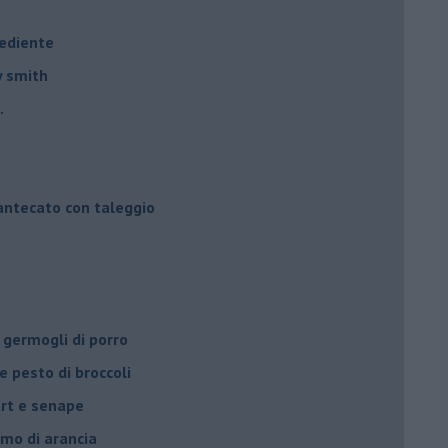
rediente
y smith
.
mantecato con taleggio
 germogli di porro
e pesto di broccoli
urt e senape
umo di arancia