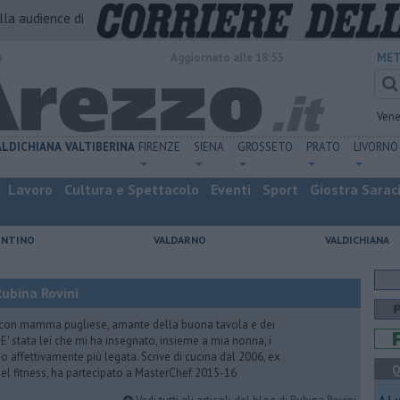
alla audience di
o
Aggiornato alle 18:55
MET
Vene
ALDICHIANA
VALTIBERINA
FIRENZE
SIENA
GROSSETO
PRATO
LIVORNO
Lavoro
Cultura e Spettacolo
Eventi
Sport
Giostra Sarac
ENTINO
VALDARNO
VALDICHIANA
ubina Rovini
 con mamma pugliese, amante della buona tavola e dei
e. E' stata lei che mi ha insegnato, insieme a mia nonna, i
ono affettivamente più legata. Scrive di cucina dal 2006, ex
Q
 del fitness, ha partecipato a MasterChef 2015-16