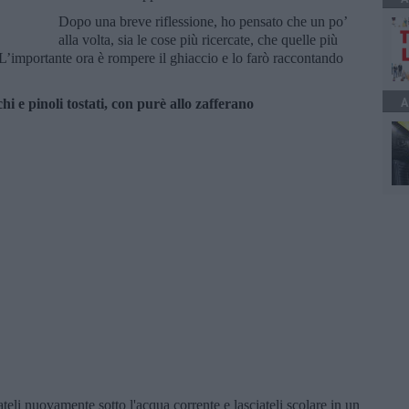
Dopo una breve riflessione, ho pensato che un po’
alla volta, sia le cose più ricercate, che quelle più
L’importante ora è rompere il ghiaccio e lo farò raccontando
A
i e pinoli tostati, con purè allo zafferano
vateli nuovamente sotto l'acqua corrente e lasciateli scolare in un