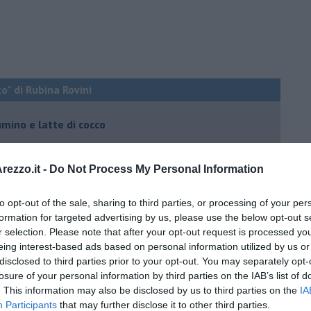
o” di Rubina Rovini
umino e latte di cocco
e...
a padano, gelatina al melone e lavanda
ezzo.it -
Do Not Process My Personal Information
e mantovano IGP
to opt-out of the sale, sharing to third parties, or processing of your per
formation for targeted advertising by us, please use the below opt-out s
r selection. Please note that after your opt-out request is processed y
 igp e peperoncino
eing interest-based ads based on personal information utilized by us or
 igp al grana padano
disclosed to third parties prior to your opt-out. You may separately opt-
losure of your personal information by third parties on the IAB’s list of
 con crostacei e molluschi
. This information may also be disclosed by us to third parties on the
IA
Participants
that may further disclose it to other third parties.
ino al melone mantovano