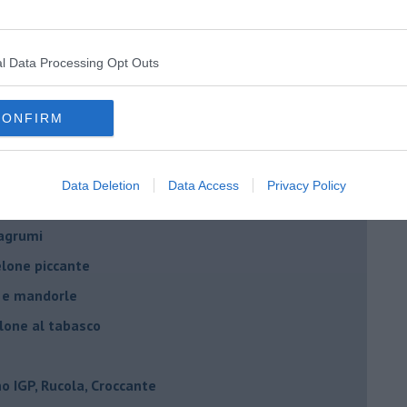
ing al mascarpone
ne mantovano IGP
l Data Processing Opt Outs
e,grue di cacao e timo
lone mantovano igp
CONFIRM
vano IGP
ne mantovano IGP
Data Deletion
Data Access
Privacy Policy
IGP, scampi e timo
 agrumi
elone piccante
e e mandorle
elone al tabasco
 IGP, Rucola, Croccante