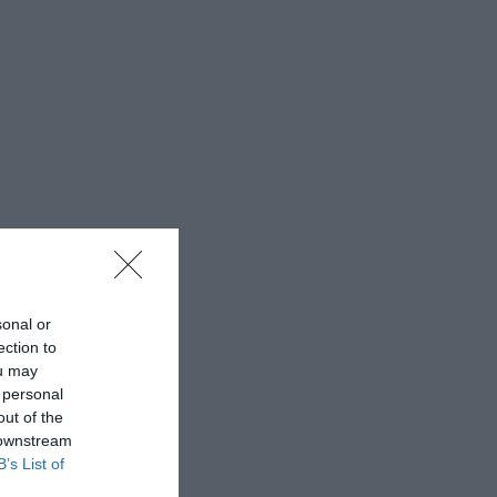
sonal or
ection to
ou may
 personal
out of the
 downstream
B’s List of