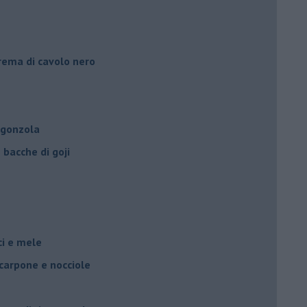
crema di cavolo nero
rgonzola
bacche di goji
oci e mele
scarpone e nocciole