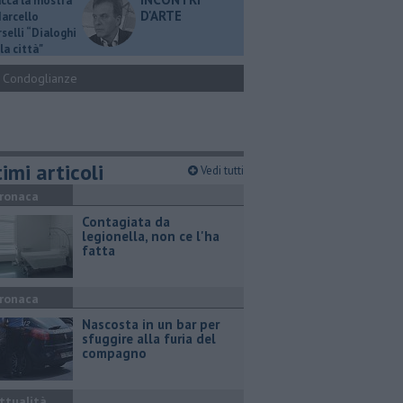
ucca la mostra
D'ARTE
Marcello
selli “Dialoghi
la città"
Condoglianze
imi articoli
Vedi tutti
ronaca
Contagiata da
legionella, non ce l'ha
fatta
ronaca
Nascosta in un bar per
sfuggire alla furia del
compagno
ttualità