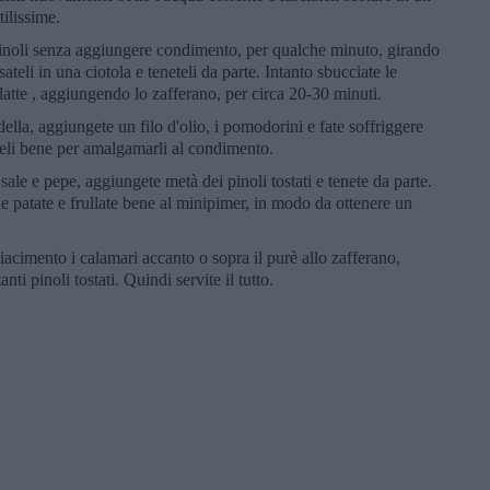
tilissime.
 pinoli senza aggiungere condimento, per qualche minuto, girando
ateli in una ciotola e teneteli da parte. Intanto sbucciate le
l latte , aggiungendo lo zafferano, per circa 20-30 minuti.
della, aggiungete un filo d'olio, i pomodorini e fate soffriggere
teli bene per amalgamarli al condimento.
sale e pepe, aggiungete metà dei pinoli tostati e tenete da parte.
lle patate e frullate bene al minipimer, in modo da ottenere un
acimento i calamari accanto o sopra il purè allo zafferano,
nti pinoli tostati. Quindi servite il tutto.