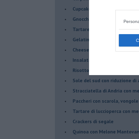
Cupcake al melone con frost
Gnocchetti al pesto di melo
Persona
Tartare di fassona con melon
Gelatine al cardamomo e me
Cheesecake al melone manto
Insalata di sgombro e melo
Risotto al Melone Mantovano 
Sole del sud con riduzione di
Stracciatella di Andria con m
Paccheri con scarola, vongol
Tartare di luccioperca con m
Crackers di segale
Quinoa con Melone Mantovano