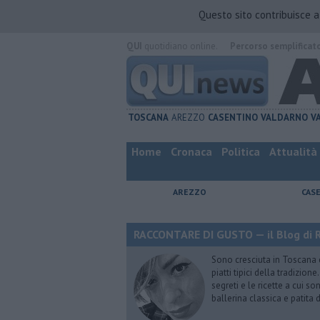
Questo sito contribuisce 
QUI
quotidiano online.
Percorso semplificat
TOSCANA
AREZZO
CASENTINO
VALDARNO
V
Home
Cronaca
Politica
Attualità
AREZZO
CAS
RACCONTARE DI GUSTO — il Blog di R
Sono cresciuta in Toscana
piatti tipici della tradizion
segreti e le ricette a cui s
ballerina classica e patita