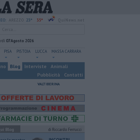
23°
35°
EO:
AREZZO
QuiNews.net
rdì
07 Agosto 2026
PISA
PISTOIA
LUCCA
MASSA CARRARA
ino
Blog
Interviste
Animali
Pubblicità
Contatti
VALTIBERINA
ui Blog
di Riccardo Ferrucci
INCONTRI