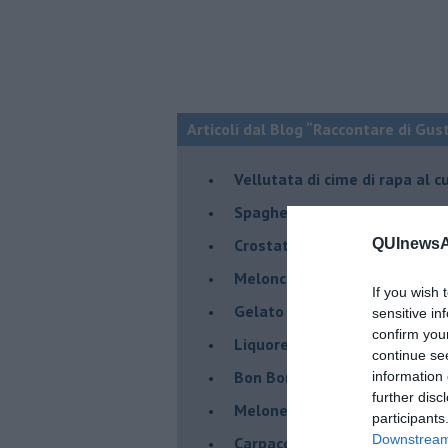
Articoli dal Blog “Raccontare di Gust
Vellutata di cime di rapa al c
Spaghetti con crema di zucca 
Crostatina con crema al gran
QUInewsAr
Meloncino, liquore al melon
If you wish 
Gelato al melone mantovano
sensitive in
confirm you
Liquore al melone mantovano
continue se
Bon Bon di melone mantovano
information 
further disc
Melone mantovano IGP liquido
participants
Downstream 
Carpaccio di manzo con capr