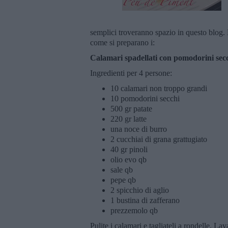
semplici troveranno spazio in questo blog. 
come si preparano i:
Calamari spadellati con pomodorini secch
Ingredienti per 4 persone:
10 calamari non troppo grandi
10 pomodorini secchi
500 gr patate
220 gr latte
una noce di burro
2 cucchiai di grana grattugiato
40 gr pinoli
olio evo qb
sale qb
pepe qb
2 spicchio di aglio
1 bustina di zafferano
prezzemolo qb
Pulite i calamari e tagliateli a rondelle. La