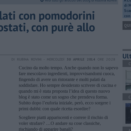
Vedi tutti gli articoli del blog di Rubina Rovini
A L
di 
lati con pomodorini
Scar
con 
ostati, con purè allo
QUI
Ult
DI RUBINA ROVINI - MERCOLEDÌ
30 APRILE 2014
ORE 20:28
C
Cucino da molto tempo. Anche quando non lo sapevo
fare mescolavo ingredienti, improvvisandomi cuoca,
fingendo di avere un ristorante e molti palati da
soddisfare. Ho sempre desiderato scrivere di cucina e
quando mi è stata proposta l’idea di questo nuovo
blog è stato come un sogno che prendeva forma.
C
Subito dopo l’euforia iniziale, però, ecco sorgere i
primi dubbi: con quale ricetta esordire?
Scegliere piatti appariscenti e correre il rischio di
voler strafare? …O andare su cose classiche,
rischiando di apparire banali?
A