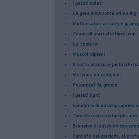
I gelati salati
La genuinità come primo ing
Muffin salati al curry e grann
Zuppa di porri alla birra, con ..
La ribollita
Muscoli ripieni
Risotto arancia e pistacchi 
Merenda da campioni
Palamita? Sì, grazie
I gelati light
Fondente di patata, caprino e
Torretta con crostini piccanti 
Brunoise di zucchine con yog
Carciofo nel carciofo, al prof