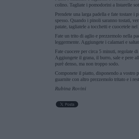
colino. Tagliate i pomodorini a listarelle sot
Prendete una larga padella e fate tostare i
spesso. Quando i pinoli saranno tostati, vers
patate, tagliatele a tocchetti e cuocetele ne
Fate un trito di aglio e prezzemolo nella pa
leggermente. Aggiungete i calamari e salta
Fate cuocere per circa 5 minuti, regolate di 
Aggiungete il grana, il burro, sale e pere a
purè denso, ma non troppo sodo.
Componete il piatto, disponendo a vostro pi
guarnite con altro prezzemolo tritato e i resta
Rubina Rovini