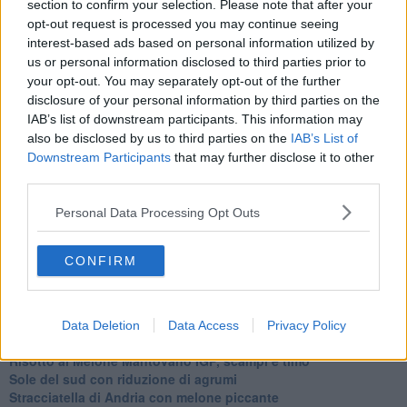
Ti potrebbe interessare anche:
section to confirm your selection. Please note that after your
opt-out request is processed you may continue seeing
Articoli dal Blog “Raccontare di Gusto” di Rubina Rovini
interest-based ads based on personal information utilized by
us or personal information disclosed to third parties prior to
Vellutata di cime di rapa al cumino e latte di cocco
your opt-out. You may separately opt-out of the further
Spaghetti con crema di zucca e...
disclosure of your personal information by third parties on the
Crostatina con crema al grana padano, gelatina al melone e
IAB’s list of downstream participants. This information may
lavanda
also be disclosed by us to third parties on the
IAB’s List of
Meloncino, liquore al melone mantovano IGP
Downstream Participants
that may further disclose it to other
Gelato al melone mantovano
third parties.
Liquore al melone mantovano igp e peperoncino
Bon Bon di melone mantovano igp al grana padano
Personal Data Processing Opt Outs
Melone mantovano IGP liquido con crostacei e molluschi
Carpaccio di manzo con caprino al melone mantovano
Cupcake al melone con frosting al mascarpone
CONFIRM
Gnocchetti al pesto di melone mantovano IGP
Tartare di fassona con melone,grue di cacao e timo
Gelatine al cardamomo e melone mantovano igp
Cheesecake al melone mantovano IGP
Data Deletion
Data Access
Privacy Policy
Insalata di sgombro e melone mantovano IGP
Risotto al Melone Mantovano IGP, scampi e timo
Sole del sud con riduzione di agrumi
Stracciatella di Andria con melone piccante