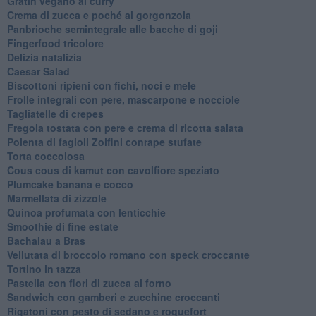
Gratin vegano al curry
Crema di zucca e poché al gorgonzola
Panbrioche semintegrale alle bacche di goji
Fingerfood tricolore
Delizia natalizia
Caesar Salad
Biscottoni ripieni con fichi, noci e mele
Frolle integrali con pere, mascarpone e nocciole
Tagliatelle di crepes
Fregola tostata con pere e crema di ricotta salata
Polenta di fagioli Zolfini conrape stufate
Torta coccolosa
Cous cous di kamut con cavolfiore speziato
Plumcake banana e cocco
Marmellata di zizzole
Quinoa profumata con lenticchie
Smoothie di fine estate
Bachalau a Bras
Vellutata di broccolo romano con speck croccante
Tortino in tazza
Pastella con fiori di zucca al forno
Sandwich con gamberi e zucchine croccanti
Rigatoni con pesto di sedano e roquefort