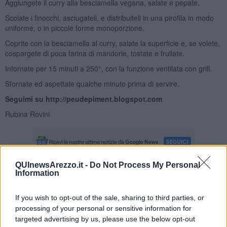
Aggiungete il curry alla besciamella vegana, salate e pepate.
Scolate i finocchi, asciugateli, e distribuiteli in una pirofila in modo
uniforme, o in piccole forme monoporzione.
Coprite con la besciamella al curry, salate la superficie e, se volete,
cospargete di poca farina di mandorle, tostate e frullate.
Infornate per 15 minuti a 250°, con la funzione ventilata con grill.
Sfornate ed aspettate qualche minuto prima di servire.
Seguimi su http://peudepiment.blogspot.com
Rubina Rovini
QUInewsArezzo.it -
Do Not Process My Personal
Information
Se vuoi leggere le notizie principali della Toscana iscriviti alla
Newsletter QUInews - ToscanaMedia.
Arriva gratis tutti i giorni
If you wish to opt-out of the sale, sharing to third parties, or
alle 20:00 direttamente nella tua casella di posta.
processing of your personal or sensitive information for
Basta cliccare
QUI
targeted advertising by us, please use the below opt-out