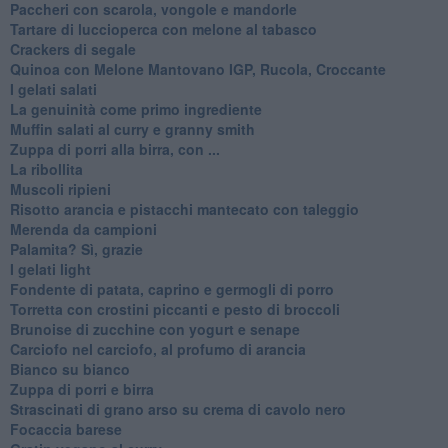
Paccheri con scarola, vongole e mandorle
Tartare di luccioperca con melone al tabasco
Crackers di segale
Quinoa con Melone Mantovano IGP, Rucola, Croccante
I gelati salati
La genuinità come primo ingrediente
Muffin salati al curry e granny smith
Zuppa di porri alla birra, con ...
La ribollita
Muscoli ripieni
Risotto arancia e pistacchi mantecato con taleggio
Merenda da campioni
Palamita? Sì, grazie
I gelati light
Fondente di patata, caprino e germogli di porro
Torretta con crostini piccanti e pesto di broccoli
Brunoise di zucchine con yogurt e senape
Carciofo nel carciofo, al profumo di arancia
Bianco su bianco
Zuppa di porri e birra
Strascinati di grano arso su crema di cavolo nero
Focaccia barese