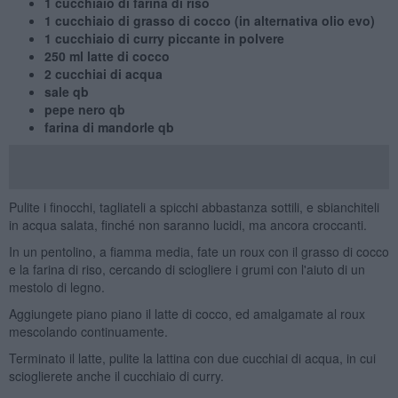
1 cucchiaio di farina di riso
1 cucchiaio di grasso di cocco (in alternativa olio evo)
1 cucchiaio di curry piccante in polvere
250 ml latte di cocco
2 cucchiai di acqua
sale qb
pepe nero qb
farina di mandorle qb
Pulite i finocchi, tagliateli a spicchi abbastanza sottili, e sbianchiteli
in acqua salata, finché non saranno lucidi, ma ancora croccanti.
In un pentolino, a fiamma media, fate un roux con il grasso di cocco
e la farina di riso, cercando di sciogliere i grumi con l'aiuto di un
mestolo di legno.
Aggiungete piano piano il latte di cocco, ed amalgamate al roux
mescolando continuamente.
Terminato il latte, pulite la lattina con due cucchiai di acqua, in cui
scioglierete anche il cucchiaio di curry.